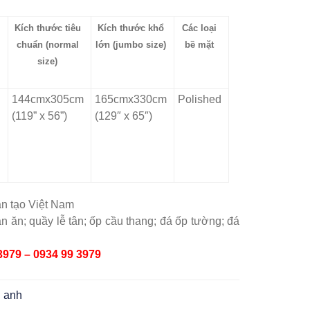
Kích thước tiêu
Kích thước khổ
Các loại
chuẩn (normal
lớn (jumbo size)
bề mặt
size)
144cmx305cm
165cmx330cm
Polished
(119” x 56”)
(129″ x 65″)
ân tạo Việt Nam
 ăn; quầy lễ tân; ốp cầu thang; đá ốp tường; đá
3979 – 0934 99 3979
 anh