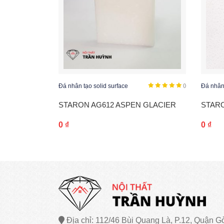
()
Đá nhân tạo solid surface
()
Đá nhân 
E FROST
STARON AG612 ASPEN GLACIER
STARO
0
₫
0
₫
Địa chỉ: 112/46 Bùi Quang Là, P.12, Quận G