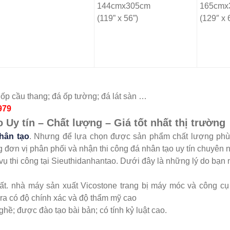
144cmx305cm
165cmx
(119” x 56”)
(129″ x 
 ốp cầu thang; đá ốp tường; đá lát sàn …
979
 Uy tín – Chất lượng – Giá tốt nhất thị trường
hân tạo
. Nhưng để lựa chọn được sản phẩm chất lượng phù
 đơn vị phân phối và nhận thi công đá nhân tạo uy tín chuyên n
vụ thi công tại Sieuthidanhantao. Dưới đây là những lý do bạn 
t. nhà máy sản xuất Vicostone trang bị máy móc và công cụ 
 ra có độ chính xác và độ thẩm mỹ cao
hề; được đào tạo bài bản; có tính kỷ luật cao.