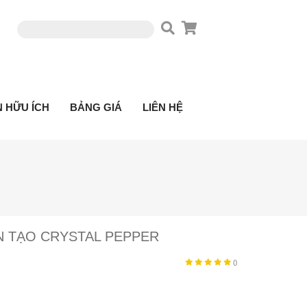
N HỮU ÍCH
BẢNG GIÁ
LIÊN HỆ
N TẠO CRYSTAL PEPPER
()