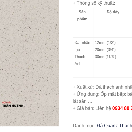
+ Thông số kỹ thuật:
Sản
Độ dày
phẩm
Đá nhân
12mm (1/2”)
tạo
20mm (3/4”)
Thạch
30mm(11/6”)
Anh
+ Xuất xứ: Đá thạch anh nh
+ Ứng dụng: Ốp mặt bếp; bàn
lát sàn …
+ Giá bán: Liên hệ
0934 88 
Danh mục:
Đá Quartz Thạch