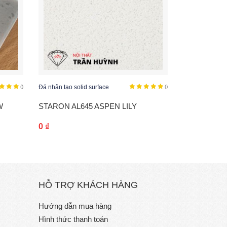
()
Đá nhân tạo solid surface
()
Đá nhân tạo sol
W
STARON AL645 ASPEN LILY
STARON AS
0
₫
0
₫
HỖ TRỢ KHÁCH HÀNG
Hướng dẫn mua hàng
Hình thức thanh toán