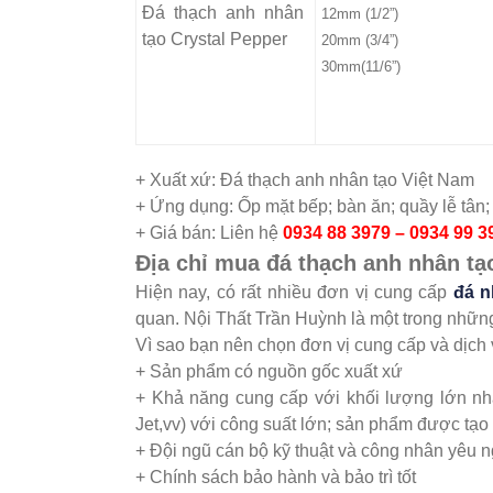
Đá thạch anh nhân
12mm (1/2”)
tạo Crystal Pepper
20mm (3/4”)
30mm(11/6”)
+ Xuất xứ: Đá thạch anh nhân tạo Việt Nam
+ Ứng dụng: Ốp mặt bếp; bàn ăn; quầy lễ tân;
+ Giá bán: Liên hệ
0934 88 3979 – 0934 99 3
Địa chỉ mua đá thạch anh nhân tạo
Hiện nay, có rất nhiều đơn vị cung cấp
đá n
quan. Nội Thất Trần Huỳnh là một trong những
Vì sao bạn nên chọn đơn vị cung cấp và dịch 
+ Sản phẩm có nguồn gốc xuất xứ
+ Khả năng cung cấp với khối lượng lớn nhấ
Jet,vv) với công suất lớn; sản phẩm được tạo
+ Đội ngũ cán bộ kỹ thuật và công nhân yêu ng
+ Chính sách bảo hành và bảo trì tốt