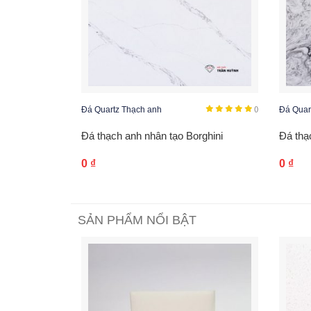
Đá Quartz Thạch anh
()
Đá Quar
Đá thạch anh nhân tạo Borghini
Đá thạ
0
₫
0
₫
SẢN PHẨM NỔI BẬT