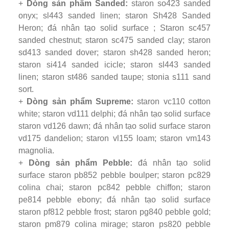
+
Dòng sản phẩm Sanded:
staron so423 sanded
onyx; sl443 sanded linen; staron Sh428 Sanded
Heron; đá nhân tạo solid surface ; Staron sc457
sanded chestnut; staron sc475 sanded clay; staron
sd413 sanded dover; staron sh428 sanded heron;
staron si414 sanded icicle; staron sl443 sanded
linen; staron st486 sanded taupe; stonia s111 sand
sort.
+
Dòng sản phẩm Supreme:
staron vc110 cotton
white; staron vd111 delphi; đá nhân tạo solid surface
staron vd126 dawn; đá nhân tạo solid surface staron
vd175 dandelion; staron vl155 loam; staron vm143
magnolia.
+
Dòng sản phẩm Pebble:
đá nhân tạo solid
surface staron pb852 pebble boulper; staron pc829
colina chai; staron pc842 pebble chiffon; staron
pe814 pebble ebony; đá nhân tạo solid surface
staron pf812 pebble frost; staron pg840 pebble gold;
staron pm879 colina mirage; staron ps820 pebble