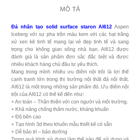
MÔ TẢ
Đá nhân tạo solid surface staron AI612
Aspen
Iceberg với sự pha trộn màu kem với các hạt trắng
xứ xen kẽ tinh tế mang lại vẻ đẹp tinh tế và sang
trọng cho không gian sống nhà bạn. Al612 được
đánh giá là sản phẩm đơn sắc đắc biệt và được
nhiều khách hàng chủ đầu tư yêu thích.
Mang trong mình nhiều ưu điểm nội trội là lợi thế
cạnh tranh lớn trong thị trường nội thất đá nội thất.
Al612 là một trong những sản phẩm đó. Ưu điểm nội
trội của Al612 có thể kể đến như:
+ An toàn – Thân thiện với con người và môi trường.
+ Khả năng chống thấm nước, kháng khuẩn
+ Độ bền cao
+ Tạo hình 3d theo khuôn mẫu thiết kế có sẵn
+ Dễ bảo trì – bảo dưỡng
Trong quá trình sử dụng làm thế nào để sử dụng và