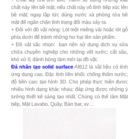
chất này lên bề mặt; nếu chất này vô tình tiếp xúc lên
bề mặt; ngay lập tức dùng nước xà phòng rửa bề
mặt để ngăn chặn tình trạng đổi màu xảy ra.
+ Đối với đồ vật nóng: Lót một miếng vải hoặc lót gỗ
phía dưới để tránh những hư hại lên sản phẩm.
+ Đồ vật sắc nhọn: bạn nên sử dụng dịch vụ sửa
chữa chuyên nghiệp cho những vết xước; cắt sâu,
khó xử lí; đánh bóng làm mới lại đồ vật.
Đá nhân tạo solid surface
AI612 là vật liệu có tính
ứng dụng cao. Đặc tính liền khối; chống thấm nước;
độ bền cao; tạo hình 3D. Cho phép thực hiện được
nhiều hình dạng khác nhau; đáp ứng được những ý
tưởng thiết kế sáng tạo nhất. Chúng có thể làm Mặt
bếp, Mặt Lavabo, Quầy, Bàn bar, vv…