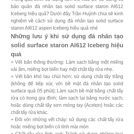
bảo quản đá nhân tạo solid surface staron Al612
Iceberg hiệu quả? Dưới đây Trần Huỳnh chia sẽ kinh
nghiệm về cách sử dụng đá nhân tạo solid surface
staron AI612 aspen Iceberg hiệu quả nhé
Những lưu ý khi sử dụng đá nhân tạo
solid surface staron AI612 Iceberg hiệu
quả
+ Vết bẩn thông thường: Làm sạch bằng một miếng
vải ẩm, miếng bọt biển hay một chất tẩy rửa nhẹ.
+ Vết bần khó lau chùi hơn: sử dụng chất tẩy trắng
(không để tiếp xúc với bề mặt đá nhân tạo solid
surface quá 05 phút); Làm sạch bề mặt bằng chất tẩy
rửa có trong gia đình; làm sạch lại bằng nước sạch;
hoặc dùng chất tẩy sơn móng tay (Aceton) hoặc các
chất tẩy rửa khác.
+ Đối với những vết cháy: sử dụng các chất tẩy rửa
hoặc miếng bọt biển có tính mài mòn
+ Chất tẩy rửa tính axit: Tránh sử dụng những loại