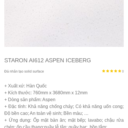
STARON AI612 ASPEN ICEBERG
Đá nhân tạo solid surface
()
+ Xuất xứ: Hàn Quốc
+ Kích thước: 760mm x 3680mm x 12mm
+ Dòng sản phẩm: Aspen
+ Đặc tính: Khả năng chống cháy; Có khả năng uốn cong;
Độ bền cao; An toàn vệ sinh; Bền màu; …
+ Ứng dụng: Ốp mặt bàn ăn; mặt bếp; lavabo; chậu rửa
chén; ốp cầu thang;quầy lễ tân; quầy bar; bồn tắm;…