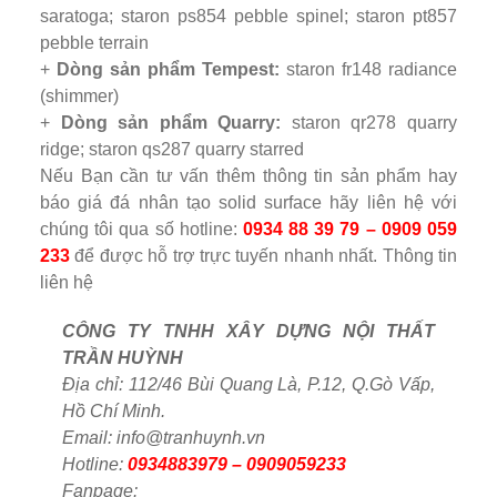
saratoga; staron ps854 pebble spinel; staron pt857
pebble terrain
+
Dòng sản phẩm Tempest:
staron fr148 radiance
(shimmer)
+
Dòng sản phẩm Quarry:
staron qr278 quarry
ridge; staron qs287 quarry starred
Nếu Bạn cần tư vấn thêm thông tin sản phẩm hay
báo giá đá nhân tạo solid surface hãy liên hệ với
chúng tôi qua số hotline:
0934 88 39 79 – 0909 059
233
để được hỗ trợ trực tuyến nhanh nhất. Thông tin
liên hệ
CÔNG TY TNHH XÂY DỰNG NỘI THẤT
TRẦN HUỲNH
Địa chỉ: 112/46 Bùi Quang Là, P.12, Q.Gò Vấp,
Hồ Chí Minh.
Email: info@tranhuynh.vn
Hotline:
0934883979 – 0909059233
Fanpage: