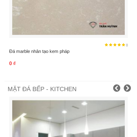
()
Đá marble nhân tạo kem pháp
0
₫
MẶT ĐÁ BẾP - KITCHEN