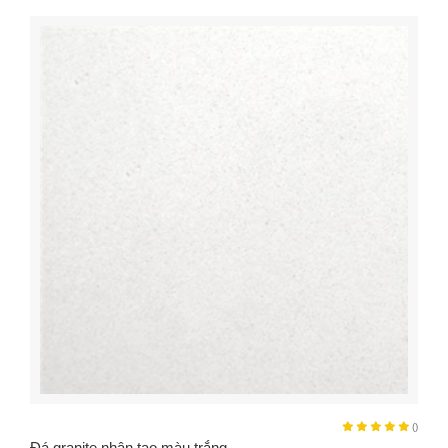
()
Đá granite nhân tạo màu trắng