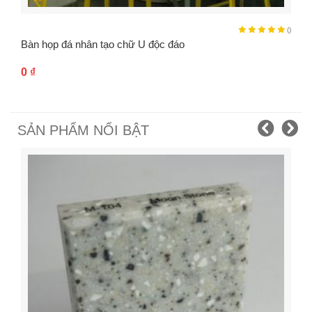
()
Bàn họp đá nhân tạo chữ U độc đáo
0
₫
SẢN PHẨM NỔI BẬT