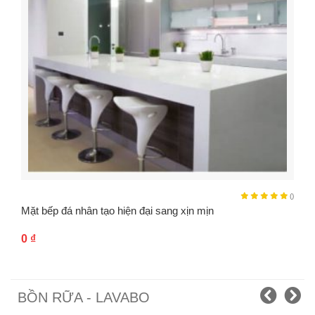
()
Mặt bếp đá nhân tạo hiện đại sang xịn mịn
0
₫
BỒN RỮA - LAVABO