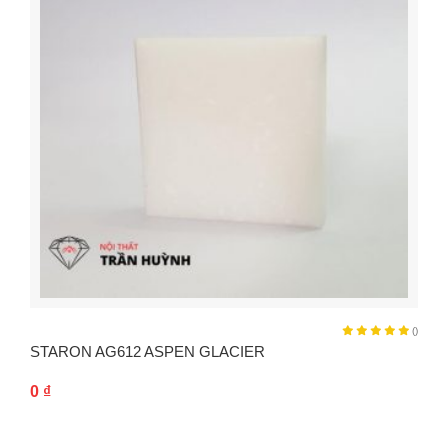
()
STARON AG612 ASPEN GLACIER
0
₫