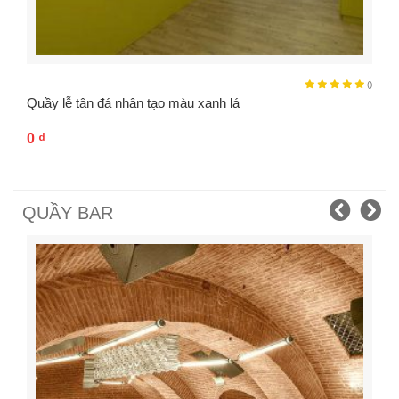
()
Quầy lễ tân đá nhân tạo màu xanh lá
0
₫
QUẦY BAR