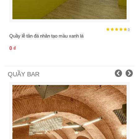
()
Quầy lễ tân đá nhân tạo màu xanh lá
0
₫
QUẦY BAR