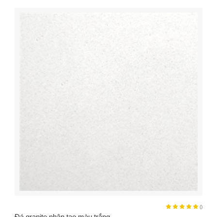
()
Đá granite nhân tạo màu trắng