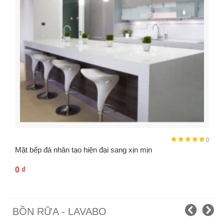
()
Mặt bếp đá nhân tạo hiện đại sang xịn mịn
0
₫
BỒN RỮA - LAVABO