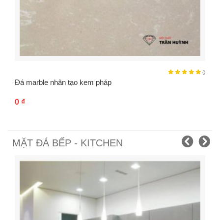
()
Đá marble nhân tạo kem pháp
0
₫
MẶT ĐÁ BẾP - KITCHEN