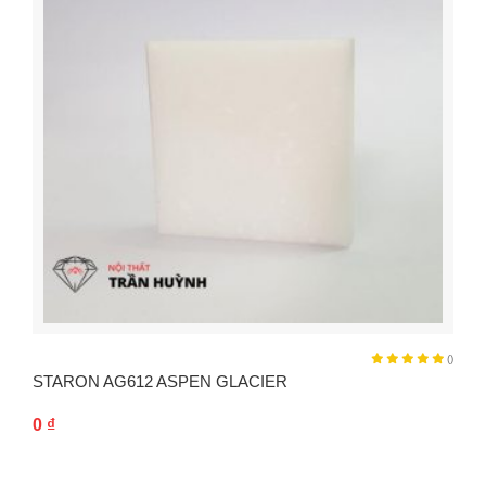
()
STARON AG612 ASPEN GLACIER
0
₫