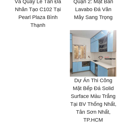
Và Quầy Lễ Tân Đá
Quận 2: Mặt Bàn
Nhân Tạo C102 Tại
Lavabo Đá Vân
Pearl Plaza Bình
Mây Sang Trọng
Thạnh
Dự Án Thi Công
Mặt Bếp Đá Solid
Surface Màu Trắng
Tại BV Thống Nhất,
Tân Sơn Nhất,
TP.HCM