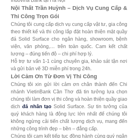
Indovina Bank tại Hà Nội
Nội Thất Trần Huỳnh – Dịch Vụ Cung Cấp &
Thi Công Trọn Gói
Chúng tôi cung cấp dịch vụ cung cấp vật tư, gia công
theo thiết kế và thi công lắp đặt hoàn thiện mặt quầy
đá Solid Surface cho ngân hàng, showroom, bệnh
viện, văn phòng,… trên toàn quốc. Cam kết chất
lượng – đúng tiến độ – chi phí hợp lý.
Hỗ trợ tư vấn 1-1 cùng chuyên gia, khảo sát tận nơi
và gửi bản vẽ 3D miễn phí trong 24h.
Lời Cảm Ơn Từ Đơn Vị Thi Công
Chúng tôi xin gửi lời cảm ơn chân thành đến Chi
nhánh VietinBank Cần Thơ đã tin tưởng lựa chọn
chúng tôi làm đơn vị thi công và hoàn thiện quầy giao
dịch
đá nhân tạo
Solid Surface. Sự tin tưởng của
quý khách hàng là động lực lớn nhất để chúng tôi
không ngừng cải tiến chất lượng dịch vụ, mang đến
những công trình đẹp – bền – đẳng cấp.
Chúng tôi cam kết tiếp tục đồng hành cùng quý ngân