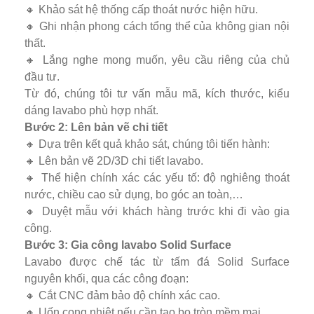
🔸 Khảo sát hệ thống cấp thoát nước hiện hữu.
🔸 Ghi nhận phong cách tổng thể của không gian nội
thất.
🔸 Lắng nghe mong muốn, yêu cầu riêng của chủ
đầu tư.
Từ đó, chúng tôi tư vấn mẫu mã, kích thước, kiểu
dáng lavabo phù hợp nhất.
Bước 2: Lên bản vẽ chi tiết
🔸 Dựa trên kết quả khảo sát, chúng tôi tiến hành:
🔸 Lên bản vẽ 2D/3D chi tiết lavabo.
🔸 Thể hiện chính xác các yếu tố: độ nghiêng thoát
nước, chiều cao sử dụng, bo góc an toàn,…
🔸 Duyệt mẫu với khách hàng trước khi đi vào gia
công.
Bước 3: Gia công lavabo Solid Surface
Lavabo được chế tác từ tấm đá Solid Surface
nguyên khối, qua các công đoạn:
🔸 Cắt CNC đảm bảo độ chính xác cao.
🔸 Uốn cong nhiệt nếu cần tạo bo tròn mềm mại.