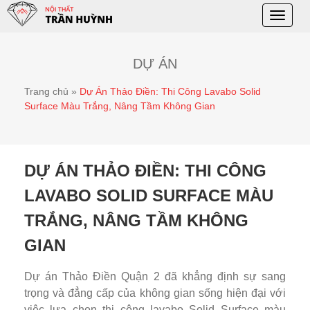
Toggle
naviga
DỰ ÁN
Trang chủ
»
Dự Án Thảo Điền: Thi Công Lavabo Solid
Surface Màu Trắng, Nâng Tầm Không Gian
DỰ ÁN THẢO ĐIỀN: THI CÔNG
LAVABO SOLID SURFACE MÀU
TRẮNG, NÂNG TẦM KHÔNG
GIAN
Dự án Thảo Điền Quận 2 đã khẳng định sự sang
trọng và đẳng cấp của không gian sống hiện đại với
việc lựa chọn thi công lavabo Solid Surface màu