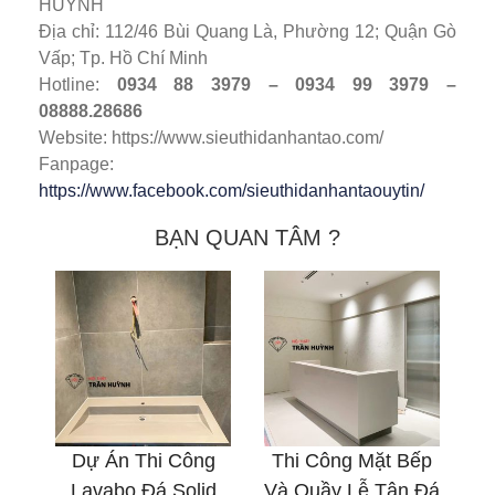
HUỲNH
Địa chỉ: 112/46 Bùi Quang Là, Phường 12; Quận Gò
Vấp; Tp. Hồ Chí Minh
Hotline:
0934 88 3979 – 0934 99 3979 –
08888.28686
Website: https://www.sieuthidanhantao.com/
Fanpage:
https://www.facebook.com/sieuthidanhantaouytin/
BẠN QUAN TÂM ?
Dự Án Thi Công
Thi Công Mặt Bếp
Lavabo Đá Solid
Và Quầy Lễ Tân Đá