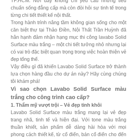
TP.HCM. Nơi đây không chỉ yêu cầu những tiêu
chuẩn sống đẳng cấp mà còn đòi hỏi sự tinh tế trong
từng chi tiết thiết kế nội thất.
Trong hành trình nâng tầm không gian sống cho một
căn biệt thự tại Thảo Điền, Nội Thất Trần Huỳnh đã
hân hạnh đảm nhận hạng mục thi công lavabo Solid
Surface màu trắng – một chi tiết tưởng nhỏ nhưng lại
có vai trò đặc biệt quan trọng trong việc hoàn thiện vẻ
đẹp tổng thể.
Vậy điều gì đã khiến Lavabo Solid Surface trở thành
lựa chọn hàng đầu cho dự án này? Hãy cùng chúng
tôi khám phá!
Vì sao chọn Lavabo Solid Surface màu
trắng cho công trình cao cấp?
1. Thẩm mỹ vượt trội – Vẻ đẹp tinh khôi
Lavabo Solid Surface màu trắng mang lại vẻ đẹp
trang nhã, tinh tế và hiện đại. Với tone màu trắng
thuần khiết, sản phẩm dễ dàng hài hòa với mọi
phong cách thiết kế, từ cổ điển, bán cổ điển cho đến