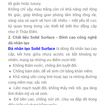
tối giản hoặc luxury.
Không chỉ vậy, màu trắng còn có khả năng mở rộng
thị giác, giúp không gian phòng tắm trông rộng rãi,
sáng sủa và sạch sẽ hơn rất nhiều – một yếu tố cực
kỳ quan trọng trong các thiết kế biệt thự đẳng cấp
như ở Thảo Điền.
2. Chất liệu Solid Surface – Đỉnh cao công nghệ
đá nhân tạo
Đá nhân tạo Solid Surface
là dòng đá nhân tạo cao
cấp, kết hợp giữa nhựa acrylic và bột khoáng tự
nhiên, mang lại những ưu điểm vượt trội:
🔸 Không thấm nước, chống ẩm tuyệt đối.
🔸 Chống bám bẩn, dễ vệ sinh chỉ bằng khăn mềm.
🔸 Khả năng uốn cong linh hoạt, tạo ra những đường
cong mềm mại, sắc nét.
🔸 Liền mạch tuyệt đối, không thấy mối nối, gia tăng
tính thẩm mỹ và vệ sinh.
🔸 Độ bền cao, chống nứt vỡ, chịu va đập tốt trong
điều kiện sử dụng hằng ngày.