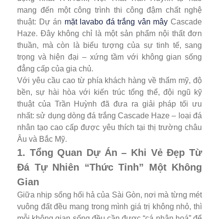
mang đến một công trình thi công đậm chất nghệ
thuật: Dự án
mặt lavabo đá trắng vân mây
Cascade
Haze. Đây không chỉ là một sản phẩm nội thất đơn
thuần, mà còn là biểu tượng của sự tinh tế, sang
trọng và hiện đại – xứng tầm với không gian sống
đẳng cấp của gia chủ.
Với yêu cầu cao từ phía khách hàng về thẩm mỹ, độ
bền, sự hài hòa với kiến trúc tổng thể, đội ngũ kỹ
thuật của Trần Huỳnh đã đưa ra giải pháp tối ưu
nhất: sử dụng dòng đá trắng Cascade Haze – loại đá
nhân tạo cao cấp được yêu thích tại thị trường châu
Âu và Bắc Mỹ.
1. Tổng Quan Dự Án – Khi Vẻ Đẹp Từ
Đá Tự Nhiên “Thức Tỉnh” Một Không
Gian
Giữa nhịp sống hối hả của Sài Gòn, nơi mà từng mét
vuông đất đều mang trong mình giá trị không nhỏ, thì
mỗi không gian sống đều cần được “cá nhân hoá” để