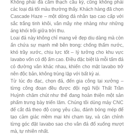
Không phải đá cẩm thạch cầu kỳ, cũng không phải
các loại đá tối màu thường thấy. Khách hàng đã chọn
Cascade Haze – một dòng đá nhân tạo cao cấp với
sắc trắng tinh khôi, vân mây nhẹ nhàng như những
áng khói trôi giữa trời thu.
Loại đá này không chỉ mang vẻ đẹp dịu dàng mà còn
ẩn chứa sự mạnh mẽ bên trong: chống thấm nước,
khó trầy xước, chịu lực tốt – lý tưởng cho khu vực
lavabo vốn có độ ẩm cao. Điều đặc biệt là mỗi tấm đá
có đường vân khác nhau, khiến cho mặt lavabo trở
nên độc bản, không trùng lặp với bất kỳ ai.
Từ lúc đo đạc, chọn đá, đến gia công tại xưởng –
từng công đoạn đều được đội ngũ Nội Thất Trần
Huỳnh chăm chút như thể đang hoàn thiện một sản
phẩm trưng bày triển lãm. Chúng tôi dùng máy CNC
để cắt đá theo độ cong yêu cầu, đánh bóng mép để
tạo cảm giác mềm mại khi chạm tay, và căn chỉnh
từng góc đặt lavabo sao cho vân đá đổ xuống mượt
mà, tự nhiên nhất.