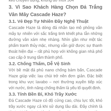
keo chuyên dụng, khung đỡ inox 304
3. Vì Sao Khách Hàng Chọn Đá Trắng
Vân Mây Cascade Haze?
3.1. Vẻ Đẹp Tự Nhiên Đầy Nghệ Thuật
Cascade Haze là dòng đá nhân tạo mô phỏng vân
mây tự nhiên với sắc trắng tinh khiết pha lẫn những
đường vân xám nhẹ nhàng. Nhìn gần như một tác
phẩm tranh thủy mặc, nhưng vẫn giữ được sự thanh
thoát hiện đại – rất phù hợp với không gian nhà phố
cao cấp ở trung tâm thành phố.
3.2. Chống Thấm, Dễ Vệ Sinh
Với bề mặt đá phủ nano chống bám bẩn, Cascade
Haze giúp việc lau chùi trở nên đơn giản. Đặc biệt
trong khu vực lavabo – nơi thường xuyên tiếp xúc
với nước, tính năng chống thấm là yếu tố quyết định.
3.3. Tính Bền Bỉ, Khó Trầy Xước
Đá Cascade Haze có độ cứng cao, chịu lực tốt, khó
trầy xước ngay cả khi sử dụng lâu dài. Đây chính là