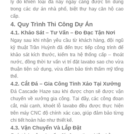
lý do khiến loại đá này ngày càng được tin dùng
trong các dự án nhà phố, biệt thự hay căn hộ cao
cấp.
4. Quy Trình Thi Công Dự Án
4.1. Khảo Sát – Tư Vấn – Đo Đạc Tận Nơi
Ngay sau khi nhận yêu cầu từ khách hàng, đội ngũ
kỹ thuật Trần Huỳnh đã đến trực tiếp công trình để
khảo sát kích thước, kiểm tra hệ thống cấp – thoát
nước, đồng thời tư vấn vị trí đặt lavabo sao cho vừa
thuận tiện sử dụng, vừa đảm bảo tính thẩm mỹ tổng
thể.
4.2. Cắt Đá – Gia Công Tinh Xảo Tại Xưởng
Đá Cascade Haze sau khi được chọn sẽ được vận
chuyển về xưởng gia công. Tại đây, các công đoạn
cắt, mài cạnh, khoét lỗ lavabo đều được thực hiện
trên máy CNC độ chính xác cao, giúp đảm bảo từng
chi tiết hoàn hảo như thiết kế.
4.3. Vận Chuyển Và Lắp Đặt