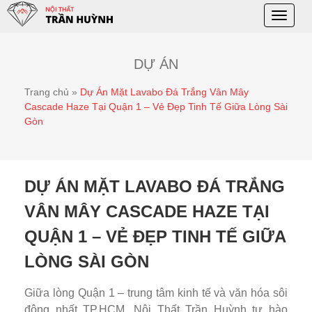
Toggle
naviga
DỰ ÁN
Trang chủ
»
Dự Án Mặt Lavabo Đá Trắng Vân Mây
Cascade Haze Tại Quận 1 – Vẻ Đẹp Tinh Tế Giữa Lòng Sài
Gòn
DỰ ÁN MẶT LAVABO ĐÁ TRẮNG
VÂN MÂY CASCADE HAZE TẠI
QUẬN 1 – VẺ ĐẸP TINH TẾ GIỮA
LÒNG SÀI GÒN
Giữa lòng Quận 1 – trung tâm kinh tế và văn hóa sôi
động nhất TP.HCM, Nội Thất Trần Huỳnh tự hào