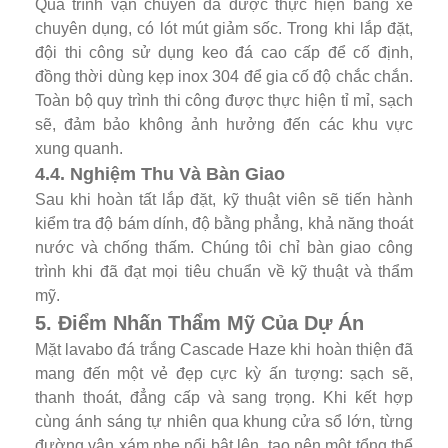
Quá trình vận chuyển đá được thực hiện bằng xe
chuyên dụng, có lót mút giảm sốc. Trong khi lắp đặt,
đội thi công sử dụng keo đá cao cấp để cố định,
đồng thời dùng kẹp inox 304 để gia cố độ chắc chắn.
Toàn bộ quy trình thi công được thực hiện tỉ mỉ, sạch
sẽ, đảm bảo không ảnh hưởng đến các khu vực
xung quanh.
4.4. Nghiệm Thu Và Bàn Giao
Sau khi hoàn tất lắp đặt, kỹ thuật viên sẽ tiến hành
kiểm tra độ bám dính, độ bằng phẳng, khả năng thoát
nước và chống thấm. Chúng tôi chỉ bàn giao công
trình khi đã đạt mọi tiêu chuẩn về kỹ thuật và thẩm
mỹ.
5. Điểm Nhấn Thẩm Mỹ Của Dự Án
Mặt lavabo đá trắng Cascade Haze khi hoàn thiện đã
mang đến một vẻ đẹp cực kỳ ấn tượng: sạch sẽ,
thanh thoát, đẳng cấp và sang trọng. Khi kết hợp
cùng ánh sáng tự nhiên qua khung cửa sổ lớn, từng
đường vân xám nhẹ nổi bật lên, tạo nên một tổng thể