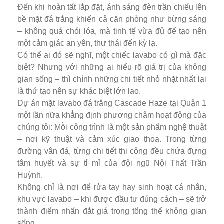
Đến khi hoàn tất lắp đặt, ánh sáng đèn trần chiếu lên
bề mặt đá trắng khiến cả căn phòng như bừng sáng
– không quá chói lóa, mà tinh tế vừa đủ để tạo nên
một cảm giác an yên, thư thái đến kỳ lạ.
Có thể ai đó sẽ nghĩ, một chiếc lavabo có gì mà đặc
biệt? Nhưng với những ai hiểu rõ giá trị của không
gian sống – thì chính những chi tiết nhỏ nhặt nhất lại
là thứ tạo nên sự khác biệt lớn lao.
Dự án mặt lavabo đá trắng Cascade Haze tại Quận 1
một lần nữa khẳng định phương châm hoạt động của
chúng tôi: Mỗi công trình là một sản phẩm nghệ thuật
– nơi kỹ thuật và cảm xúc giao thoa. Trong từng
đường vân đá, từng chi tiết thi công đều chứa đựng
tâm huyết và sự tỉ mỉ của đội ngũ Nội Thất Trần
Huỳnh.
Không chỉ là nơi để rửa tay hay sinh hoạt cá nhân,
khu vực lavabo – khi được đầu tư đúng cách – sẽ trở
thành điểm nhấn đắt giá trong tổng thể không gian
sống.