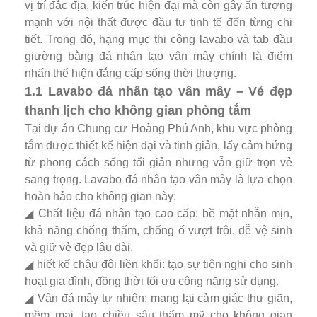
vị trí đắc địa, kiến trúc hiện đại mà còn gây ấn tượng
mạnh với nội thất được đầu tư tinh tế đến từng chi
tiết. Trong đó, hạng mục thi công lavabo và tab đầu
giường bằng đá nhân tạo vân mây chính là điểm
nhấn thể hiện đẳng cấp sống thời thượng.
1.1 Lavabo đá nhân tạo vân mây – Vẻ đẹp
thanh lịch cho không gian phòng tắm
Tại dự án Chung cư Hoàng Phú Anh, khu vực phòng
tắm được thiết kế hiện đại và tinh giản, lấy cảm hứng
từ phong cách sống tối giản nhưng vẫn giữ trọn vẻ
sang trọng. Lavabo đá nhân tạo vân mây là lựa chọn
hoàn hảo cho không gian này:
◢ Chất liệu đá nhân tạo cao cấp: bề mặt nhẵn mịn,
khả năng chống thấm, chống ố vượt trội, dễ vệ sinh
và giữ vẻ đẹp lâu dài.
◢ hiết kế chậu đôi liền khối: tạo sự tiện nghi cho sinh
hoạt gia đình, đồng thời tối ưu công năng sử dụng.
◢ Vân đá mây tự nhiên: mang lại cảm giác thư giãn,
mềm mại, tạo chiều sâu thẩm mỹ cho không gian