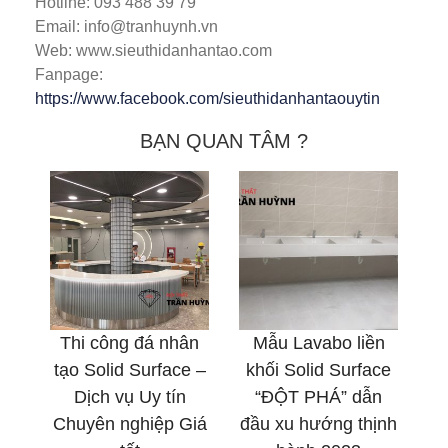
Hotline: 093 488 39 79
Email: info@tranhuynh.vn
Web: www.sieuthidanhantao.com
Fanpage:
https://www.facebook.com/sieuthidanhantaouytin
BẠN QUAN TÂM ?
Thi công đá nhân
Mẫu Lavabo liền
tạo Solid Surface –
khối Solid Surface
Dịch vụ Uy tín
“ĐỘT PHÁ” dẫn
Chuyên nghiệp Giá
đầu xu hướng thịnh