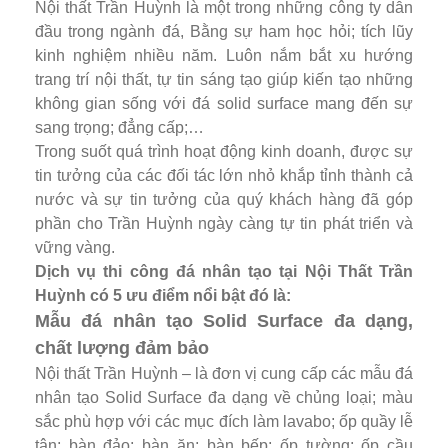
Nội thất Trần Huỳnh là một trong những công ty dẫn
đầu trong ngành đá, Bằng sự ham học hỏi; tích lũy
kinh nghiệm nhiều năm. Luôn nắm bắt xu hướng
trang trí nội thất, tự tin sáng tạo giúp kiến tạo những
không gian sống với đá solid surface mang đến sự
sang trọng; đẳng cấp;…
Trong suốt quá trình hoạt động kinh doanh, được sự
tin tưởng của các đối tác lớn nhỏ khắp tỉnh thành cả
nước và sự tin tưởng của quý khách hàng đã góp
phần cho Trần Huỳnh ngày càng tự tin phát triển và
vững vàng.
Dịch vụ thi công đá nhân tạo tại Nội Thất Trần
Huỳnh có 5 ưu điểm nổi bật đó là:
Mẫu đá nhân tạo Solid Surface đa dạng,
chất lượng đảm bảo
Nội thất Trần Huỳnh – là đơn vị cung cấp các mẫu đá
nhân tạo Solid Surface đa dạng về chủng loại; màu
sắc phù hợp với các mục đích làm lavabo; ốp quầy lễ
tân; bàn đảo; bàn ăn; bàn bếp; ốp tường; ốp cầu