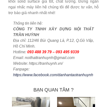
khối solid surface giá tốt, chất lượng. Đừng ngần
ngại nhấc máy liên hệ chúng tôi để được tư vấn, hỗ
trợ báo giá nhanh nhất nhé!
Thông tin liên hệ:
CÔNG TY TNHH XÂY DỰNG NỘI THẤT
TRẦN HUỲNH
Địa chỉ: 112/46 Bùi Quang Là, P.12, Q.Gò Vấp,
Hồ Chí Minh.
Hotline:
093 488 39 79 – 093 495 9339
Email: noithattranhuynh@gmail.com
Website: https://tranhuynh.vn/
Fanpage:
https://www.facebook.com/danhantaotranhuynh
BẠN QUAN TÂM ?