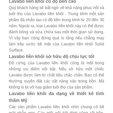
Lavabo liền khối có độ bền cao
Quý khách hàng sẽ bất ngờ về khả năng phục hồi và
tuổi thọ của Lavabo liền khối . Trung bình một sản
phẩm đá nhân tạo có độ bền trung bình từ 20 đến 30
năm. Ngoài ra, loại Lavabo liền khối này có thể được
đánh bóng và sửa chữa sau một thời gian sử dụng.
Vì vậy bạn cũng đừng quá lo lắng nếu chẳng may
làm trầy xước bề mặt của Lavabo liền khối Solid
Surface.
Lavabo liền khối sở hữu độ chịu lực tốt
Độ cứng của Lavabo liền khối cũng là một trong
những ưu điểm nổi bật. Nếu sở hữu một chiếc
Lavabo được làm từ chất liệu chắc chắn. Bạn có thể
thường xuyên đặt các vật nặng vào trong bồn. Mà
không lo bị vỡ hay giảm tuổi thọ của sản phẩm.
Lavabo liền khối đa dạng về thiết kế tính
thẩm Mỹ
Các sản phẩm Lavabo liền khối nhìn chung có bề
mặt nhẵn mịn. Các mối nối kết dính cũng rất bền,