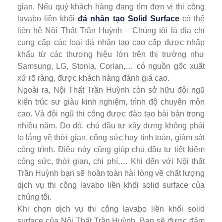
gian. Nếu quý khách hàng đang tìm đơn vị thi công
lavabo liền khối
đá nhân tạo Solid Surface
có thể
liên hệ Nội Thất Trần Huỳnh – Chúng tôi là địa chỉ
cung cấp các loại đá nhân tạo cao cấp được nhập
khẩu từ các thương hiệu lớn trên thị trường như
Samsung, LG, Stonia, Corian,… có nguồn gốc xuất
xứ rõ ràng, được khách hàng đánh giá cao.
Ngoài ra, Nội Thất Trần Huỳnh còn sở hữu đội ngũ
kiến ​​trúc sư giàu kinh nghiệm, trình độ chuyên môn
cao. Và đội ngũ thi công được đào tạo bài bản trong
nhiều năm. Do đó, chủ đầu tư xây dựng không phải
lo lắng về thời gian, công sức hay tính toán, giám sát
công trình. Điều này cũng giúp chủ đầu tư tiết kiệm
công sức, thời gian, chi phí,… Khi đến với Nội thất
Trần Huỳnh bạn sẽ hoàn toàn hài lòng về chất lượng
dịch vụ thi công lavabo liền khối solid surface của
chúng tôi.
Khi chọn dịch vụ thi công lavabo liền khối solid
surface của Nội Thất Trần Huỳnh. Bạn sẽ được đảm