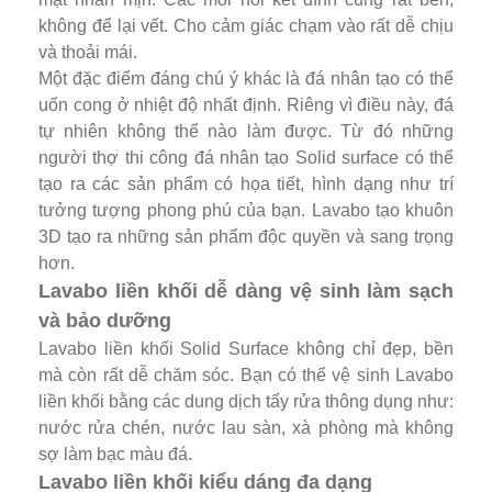
không để lại vết. Cho cảm giác chạm vào rất dễ chịu
và thoải mái.
Một đặc điểm đáng chú ý khác là đá nhân tạo có thể
uốn cong ở nhiệt độ nhất định. Riêng vì điều này, đá
tự nhiên không thể nào làm được. Từ đó những
người thợ thi công đá nhân tạo Solid surface có thể
tạo ra các sản phẩm có họa tiết, hình dạng như trí
tưởng tượng phong phú của bạn. Lavabo tạo khuôn
3D tạo ra những sản phẩm độc quyền và sang trọng
hơn.
Lavabo liền khối dễ dàng vệ sinh làm sạch
và bảo dưỡng
Lavabo liền khối Solid Surface không chỉ đẹp, bền
mà còn rất dễ chăm sóc. Bạn có thể vệ sinh Lavabo
liền khối bằng các dung dịch tẩy rửa thông dụng như:
nước rửa chén, nước lau sàn, xà phòng mà không
sợ làm bạc màu đá.
Lavabo liền khối kiểu dáng đa dạng