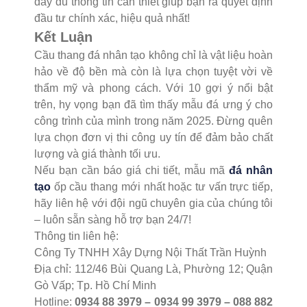
đầy đủ thông tin cần thiết giúp bạn ra quyết định
đầu tư chính xác, hiệu quả nhất!
Kết Luận
Cầu thang đá nhân tạo không chỉ là vật liệu hoàn
hảo về độ bền mà còn là lựa chọn tuyệt vời về
thẩm mỹ và phong cách. Với 10 gợi ý nổi bật
trên, hy vọng bạn đã tìm thấy mẫu đá ưng ý cho
công trình của mình trong năm 2025. Đừng quên
lựa chọn đơn vị thi công uy tín để đảm bảo chất
lượng và giá thành tối ưu.
Nếu bạn cần báo giá chi tiết, mẫu mã
đá nhân
tạo
ốp cầu thang mới nhất hoặc tư vấn trực tiếp,
hãy liên hệ với đội ngũ chuyên gia của chúng tôi
– luôn sẵn sàng hỗ trợ bạn 24/7!
Thông tin liên hệ:
Công Ty TNHH Xây Dựng Nội Thất Trần Huỳnh
Địa chỉ: 112/46 Bùi Quang Là, Phường 12; Quận
Gò Vấp; Tp. Hồ Chí Minh
Hotline:
0934 88 3979 – 0934 99 3979 – 088 882