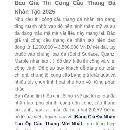
Báo Giá Thi Công Cầu Thang Đá
Nhân Tạo 2025
Nhu cầu thi công cầu thang đá nhân tạo đang
tăng mạnh nhờ vào độ bền, tính thẩm mỹ và sự
đa dạng mẫu mã mà vật liệu này mang lại. Báo
giá thi công cầu thang đá nhân tạo hiện dao
động từ 1.200.000 – 3.500.000 VNĐ/mét dài, tùy
thuộc vào chủng loại đá (Solid Surface, Quartz,
Marble nhân tạo…), độ dày, kiểu thi công và vị trí
công trình. Để giúp quý khách dễ dàng dự toán
chi phí, chúng tôi cung cấp bảng giá khái quát và
nhiều tùy chọn linh hoạt phù hợp với từng phân
khúc.
Bạn đang tìm hiểu chi tiết hơn về giá từng loại đá
nhân tạo, phụ phí thi công uốn cong, cầu thang
bo cạnh, hay các mẫu đá hot nhất 2025? Đừng
bỏ lỡ bài viết chuyên sâu về [
Bảng Giá Đá Nhân
Tạo Ốp Cầu Thang Mới Nhất
], nơi tổng hợp