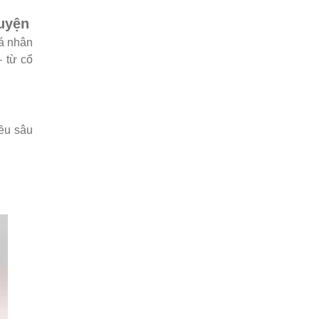
uyện
đá nhân
– từ cổ
iều sâu