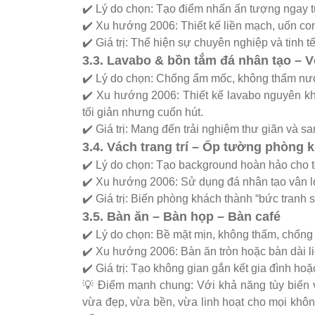
✔️ Lý do chọn: Tạo điểm nhấn ấn tượng ngay từ
✔️ Xu hướng 2006: Thiết kế liền mạch, uốn co
✔️ Giá trị: Thể hiện sự chuyên nghiệp và tinh 
3.3. Lavabo & bồn tắm đá nhân tạo – Vẻ
✔️ Lý do chọn: Chống ẩm mốc, không thấm nướ
✔️ Xu hướng 2006: Thiết kế lavabo nguyên khố
tối giản nhưng cuốn hút.
✔️ Giá trị: Mang đến trải nghiệm thư giãn và s
3.4. Vách trang trí – Ốp tường phòng 
✔️ Lý do chọn: Tạo background hoàn hảo cho t
✔️ Xu hướng 2006: Sử dụng đá nhân tạo vân 
✔️ Giá trị: Biến phòng khách thành “bức tranh 
3.5. Bàn ăn – Bàn họp – Bàn café
✔️ Lý do chọn: Bề mặt mịn, không thấm, chống
✔️ Xu hướng 2006: Bàn ăn tròn hoặc bàn dài liề
✔️ Giá trị: Tạo không gian gắn kết gia đình ho
💡 Điểm mạnh chung: Với khả năng tùy biến v
vừa đẹp, vừa bền, vừa linh hoạt cho mọi khôn