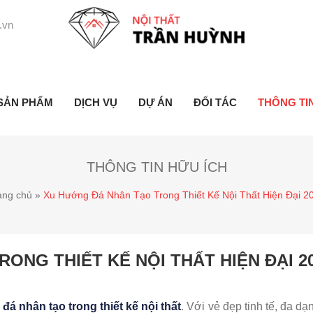
.vn
SẢN PHẨM
DỊCH VỤ
DỰ ÁN
ĐỐI TÁC
THÔNG TI
THÔNG TIN HỮU ÍCH
ang chủ
»
Xu Hướng Đá Nhân Tạo Trong Thiết Kế Nội Thất Hiện Đại 2
ONG THIẾT KẾ NỘI THẤT HIỆN ĐẠI 2
a
đá nhân tạo trong thiết kế nội thất
. Với vẻ đẹp tinh tế, đa d