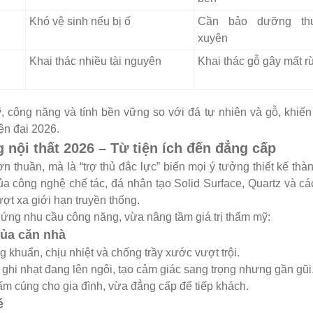
Khó vệ sinh nếu bị ố
Cần bảo dưỡng th
xuyên
Khai thác nhiều tài nguyên
Khai thác gỗ gây mất r
, công năng và tính bền vững so với đá tự nhiên và gỗ, khiến
ện đại 2026.
 nội thất 2026 – Từ tiện ích đến đẳng cấp
ơn thuần, mà là “trợ thủ đắc lực” biến mọi ý tưởng thiết kế thà
a công nghệ chế tác, đá nhân tạo Solid Surface, Quartz và c
t xa giới hạn truyền thống.
ứng nhu cầu công năng, vừa nâng tầm giá trị thẩm mỹ:
của căn nhà
khuẩn, chịu nhiệt và chống trầy xước vượt trội.
hi nhạt đang lên ngôi, tạo cảm giác sang trọng nhưng gần gũi
 ấm cúng cho gia đình, vừa đẳng cấp để tiếp khách.
é