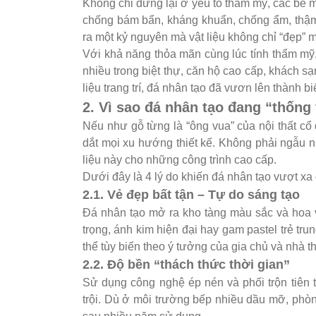
Không chỉ dừng lại ở yếu tố thẩm mỹ, các bề m
chống bám bẩn, kháng khuẩn, chống ẩm, thậm
ra một kỷ nguyên mà vật liệu không chỉ “đẹp” m
Với khả năng thỏa mãn cùng lúc tính thẩm mỹ,
nhiều trong biệt thự, căn hộ cao cấp, khách sạ
liệu trang trí, đá nhân tạo đã vươn lên thành bi
2. Vì sao đá nhân tạo đang “thống 
Nếu như gỗ từng là “ông vua” của nội thất cổ 
dắt mọi xu hướng thiết kế. Không phải ngẫu nh
liệu này cho những công trình cao cấp.
Dưới đây là 4 lý do khiến đá nhân tạo vượt xa 
2.1. Vẻ đẹp bất tận – Tự do sáng tạo
Đá nhân tạo mở ra kho tàng màu sắc và hoa v
trọng, ánh kim hiện đại hay gam pastel trẻ tru
thể tùy biến theo ý tưởng của gia chủ và nhà th
2.2. Độ bền “thách thức thời gian”
Sử dụng công nghệ ép nén và phối trộn tiên t
trội. Dù ở môi trường bếp nhiều dầu mỡ, phò