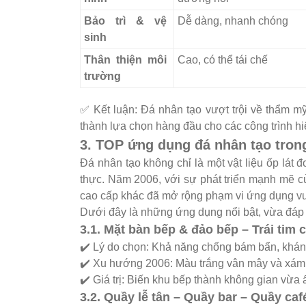
Bảo trì & vệ
Dễ dàng, nhanh chóng
sinh
Thân thiện môi
Cao, có thể tái chế
trường
✅ Kết luận: Đá nhân tạo vượt trội về thẩm mỹ
thành lựa chọn hàng đầu cho các công trình hi
3. TOP ứng dụng đá nhân tạo trong
Đá nhân tạo không chỉ là một vật liệu ốp lát đ
thực. Năm 2006, với sự phát triển mạnh mẽ củ
cao cấp khác đã mở rộng phạm vi ứng dụng vượ
Dưới đây là những ứng dụng nổi bật, vừa đáp 
3.1. Mặt bàn bếp & đảo bếp – Trái tim 
✔️ Lý do chọn: Khả năng chống bám bẩn, kháng 
✔️ Xu hướng 2006: Màu trắng vân mây và xám g
✔️ Giá trị: Biến khu bếp thành không gian vừa
3.2. Quầy lễ tân – Quầy bar – Quầy caf