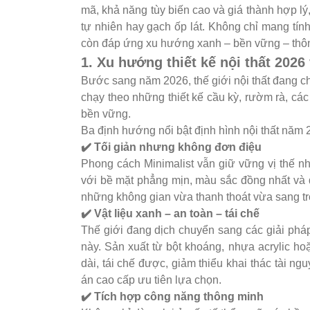
mã, khả năng tùy biến cao và giá thành hợp lý,
tự nhiên hay gạch ốp lát. Không chỉ mang tính
còn đáp ứng xu hướng xanh – bền vững – thông
1. Xu hướng thiết kế nội thất 2026 
Bước sang năm 2026, thế giới nội thất đang c
chạy theo những thiết kế cầu kỳ, rườm rà, các 
bền vững.
Ba định hướng nổi bật định hình nội thất năm 
✔️ Tối giản nhưng không đơn điệu
Phong cách Minimalist vẫn giữ vững vị thế nh
với bề mặt phẳng mịn, màu sắc đồng nhất và đ
những không gian vừa thanh thoát vừa sang tr
✔️ Vật liệu xanh – an toàn – tái chế
Thế giới đang dịch chuyển sang các giải phá
này. Sản xuất từ bột khoáng, nhựa acrylic hoặ
dài, tái chế được, giảm thiểu khai thác tài n
án cao cấp ưu tiên lựa chọn.
✔️ Tích hợp công năng thông minh