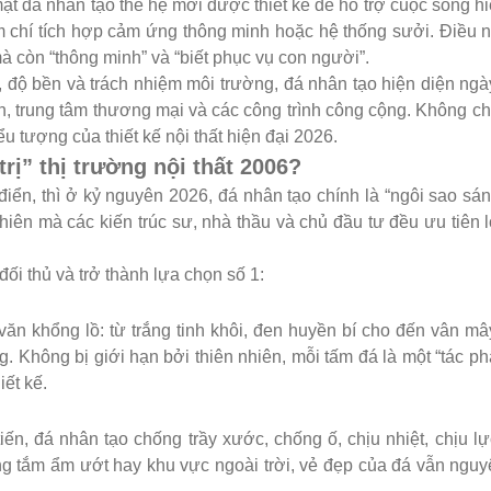
ặt đá nhân tạo thế hệ mới được thiết kế để hỗ trợ cuộc sống hi
 chí tích hợp cảm ứng thông minh hoặc hệ thống sưởi. Điều 
à còn “thông minh” và “biết phục vụ con người”.
 độ bền và trách nhiệm môi trường, đá nhân tạo hiện diện ng
n, trung tâm thương mại và các công trình công cộng. Không chỉ
ểu tượng của thiết kế nội thất hiện đại 2026.
trị” thị trường nội thất 2006?
điển, thì ở kỷ nguyên 2026, đá nhân tạo chính là “ngôi sao sá
iên mà các kiến trúc sư, nhà thầu và chủ đầu tư đều ưu tiên l
đối thủ và trở thành lựa chọn số 1:
ăn khổng lồ: từ trắng tinh khôi, đen huyền bí cho đến vân m
ng. Không bị giới hạn bởi thiên nhiên, mỗi tấm đá là một “tác p
iết kế.
iến, đá nhân tạo chống trầy xước, chống ố, chịu nhiệt, chịu l
ng tắm ẩm ướt hay khu vực ngoài trời, vẻ đẹp của đá vẫn ngu