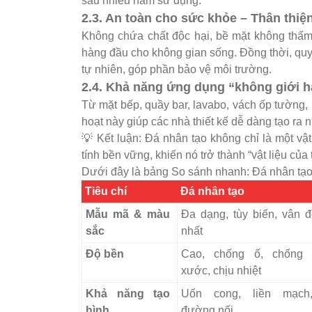
sau nhiều năm sử dụng.
2.3. An toàn cho sức khỏe – Thân thiệ
Không chứa chất độc hại, bề mặt không thấm
hàng đầu cho không gian sống. Đồng thời, quy 
tự nhiên, góp phần bảo vệ môi trường.
2.4. Khả năng ứng dụng “không giới 
Từ mặt bếp, quầy bar, lavabo, vách ốp tường,
hoạt này giúp các nhà thiết kế dễ dàng tạo r
💡 Kết luận: Đá nhân tạo không chỉ là một vậ
tính bền vững, khiến nó trở thành “vật liệu của 
Dưới đây là bảng So sánh nhanh: Đá nhân tạo
Tiêu chí
Đá nhân tạo
Mẫu mã & màu
Đa dạng, tùy biến, vân 
sắc
nhất
Độ bền
Cao, chống ố, chống t
xước, chịu nhiệt
Khả năng tạo
Uốn cong, liền mạch,
hình
đường nối