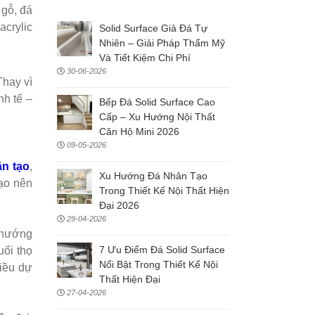
 gỗ, đá
acrylic
Solid Surface Giả Đá Tự
Nhiên – Giải Pháp Thẩm Mỹ
Và Tiết Kiệm Chi Phí
30-06-2026
Thay vì
nh tế –
Bếp Đá Solid Surface Cao
Cấp – Xu Hướng Nội Thất
Căn Hộ Mini 2026
09-05-2026
n tạo
,
Xu Hướng Đá Nhân Tạo
tạo nên
Trong Thiết Kế Nội Thất Hiện
Đại 2026
29-04-2026
u hướng
7 Ưu Điểm Đá Solid Surface
uổi thọ
Nổi Bật Trong Thiết Kế Nội
hiều dự
Thất Hiện Đại
27-04-2026