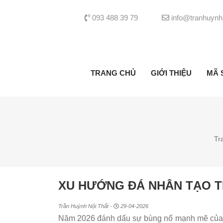
093 488 39 79
info@tranhuynh
TRANG CHỦ
GIỚI THIỆU
MÃ 
Tr
XU HƯỚNG ĐÁ NHÂN TẠO TR
Trần Huỳnh Nội Thất -
29-04-2026
Năm 2026 đánh dấu sự bùng nổ mạnh mẽ củ