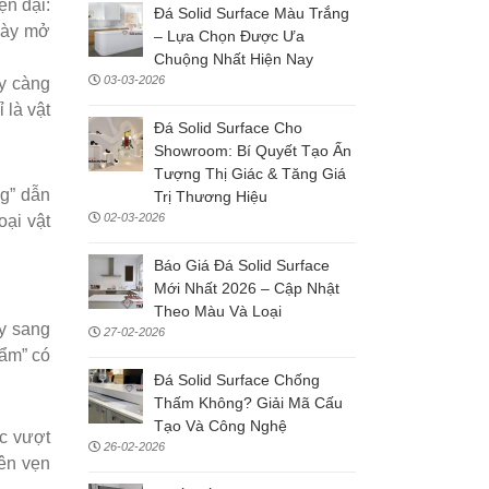
ện đại:
Đá Solid Surface Màu Trắng
này mở
– Lựa Chọn Được Ưa
Chuộng Nhất Hiện Nay
03-03-2026
ày càng
 là vật
Đá Solid Surface Cho
Showroom: Bí Quyết Tạo Ấn
Tượng Thị Giác & Tăng Giá
ng” dẫn
Trị Thương Hiệu
02-03-2026
oại vật
Báo Giá Đá Solid Surface
Mới Nhất 2026 – Cập Nhật
Theo Màu Và Loại
ây sang
27-02-2026
hẩm” có
Đá Solid Surface Chống
Thấm Không? Giải Mã Cấu
Tạo Và Công Nghệ
ực vượt
26-02-2026
yên vẹn