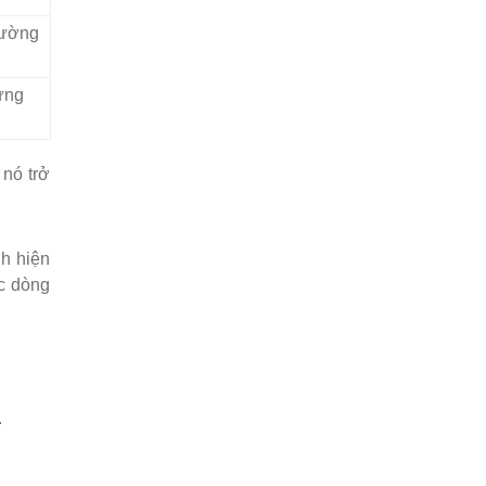
ường
ừng
 nó trở
nh hiện
ác dòng
.