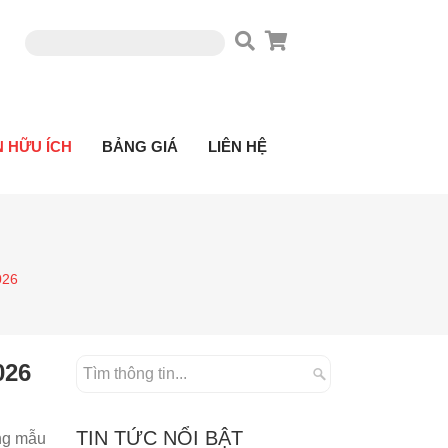
N HỮU ÍCH
BẢNG GIÁ
LIÊN HỆ
026
026
TIN TỨC NỔI BẬT
ạng mẫu