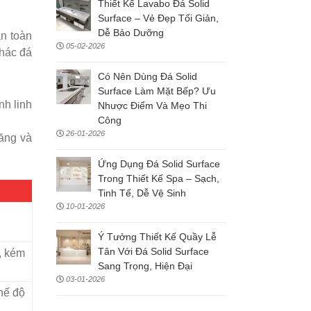
Thiết Kế Lavabo Đá Solid
Surface – Vẻ Đẹp Tối Giản,
Dễ Bảo Dưỡng
n toàn
05-02-2026
thác đá
Có Nên Dùng Đá Solid
Surface Làm Mặt Bếp? Ưu
nh linh
Nhược Điểm Và Mẹo Thi
Công
26-01-2026
năng và
Ứng Dụng Đá Solid Surface
Trong Thiết Kế Spa – Sạch,
Tinh Tế, Dễ Vệ Sinh
10-01-2026
Ý Tưởng Thiết Kế Quầy Lễ
Tân Với Đá Solid Surface
, kém
Sang Trọng, Hiện Đại
03-01-2026
hế độ