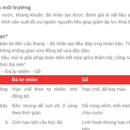
n môi trường
 nước, kháng khuẩn, đá nhân tạo được đánh giá là vật liệu a
trình sản xuất tối ưu nguồn nguyên liệu giúp giảm áp lực khai 
hạn”
 bàn ăn đến cầu thang – đá nhân tạo đều đáp ứng hoàn hảo. Tí
a những không gian vừa đồng bộ vừa độc đáo.
t liệu, mà là giải pháp toàn diện kết hợp giữa thẩm mỹ, công 
thời đại mới”.
 – Đá tự nhiên – Gỗ
Đá tự nhiên
Gỗ
đồng
Hạn chế theo tự nhiên, khó
Hạn chế, dễ bay màu
đồng bộ
rầy
Bền nhưng dễ nứt vỡ, ố vàng
Dễ cong vênh, mối mọt
theo thời gian
chịu nước
 ít
Giới hạn bởi cấu trúc đá
Linh hoạt nhưng hạn c
bền