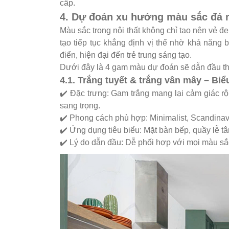
cấp.
4. Dự đoán xu hướng màu sắc đá 
Màu sắc trong nội thất không chỉ tạo nên vẻ 
tạo tiếp tục khẳng định vị thế nhờ khả năng
điển, hiện đại đến trẻ trung sáng tạo.
Dưới đây là 4 gam màu dự đoán sẽ dẫn đầu th
4.1. Trắng tuyết & trắng vân mây – Biể
✔️ Đặc trưng: Gam trắng mang lại cảm giác rộ
sang trọng.
✔️ Phong cách phù hợp: Minimalist, Scandinav
✔️ Ứng dụng tiêu biểu: Mặt bàn bếp, quầy lễ t
✔️ Lý do dẫn đầu: Dễ phối hợp với mọi màu sắ