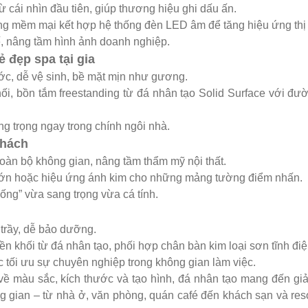
 cái nhìn đầu tiên, giúp thương hiệu ghi dấu ấn.
ng mềm mại kết hợp hệ thống đèn LED âm để tăng hiệu ứng thị 
tế, nâng tầm hình ảnh doanh nghiệp.
 đẹp spa tại gia
c, dễ vệ sinh, bề mặt mịn như gương.
i, bồn tắm freestanding từ đá nhân tạo Solid Surface với đư
ang trọng ngay trong chính ngôi nhà.
khách
oàn bộ không gian, nâng tầm thẩm mỹ nội thất.
lớn hoặc hiệu ứng ánh kim cho những mảng tường điểm nhấn.
sống” vừa sang trọng vừa cá tính.
 trầy, dễ bảo dưỡng.
n khối từ đá nhân tạo, phối hợp chân bàn kim loại sơn tĩnh điệ
ặc tối ưu sự chuyên nghiệp trong không gian làm việc.
ề màu sắc, kích thước và tạo hình, đá nhân tạo mang đến gi
g gian – từ nhà ở, văn phòng, quán café đến khách sạn và res