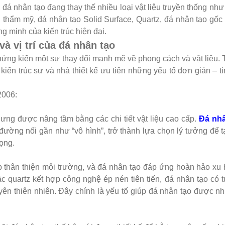
 đá nhân tạo đang thay thế nhiều loại vật liệu truyền thống như
 thẩm mỹ, đá nhân tạo Solid Surface, Quartz, đá nhân tạo gốc 
 minh của kiến trúc hiện đại.
và vị trí của đá nhân tạo
hứng kiến một sự thay đổi mạnh mẽ về phong cách và vật liệu. 
kiến trúc sư và nhà thiết kế ưu tiên những yếu tố đơn giản – ti
2006:
ưng được nâng tầm bằng các chi tiết vật liệu cao cấp.
Đá nhâ
ường nối gần như “vô hình”, trở thành lựa chọn lý tưởng để 
ọng.
p thân thiện môi trường, và đá nhân tạo đáp ứng hoàn hảo x
c quartz kết hợp công nghệ ép nén tiên tiến, đá nhân tạo có t
guyên thiên nhiên. Đây chính là yếu tố giúp đá nhân tạo được n