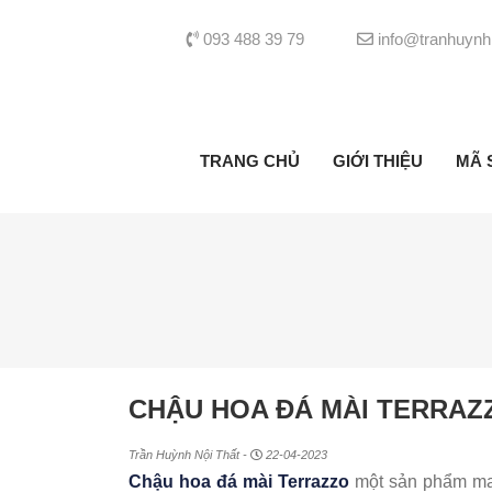
093 488 39 79
info@tranhuynh
TRANG CHỦ
GIỚI THIỆU
MÃ 
CHẬU HOA ĐÁ MÀI TERRAZ
Trần Huỳnh Nội Thất -
22-04-2023
Chậu hoa đá mài Terrazzo
một sản phẩm man