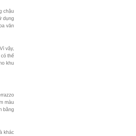
g chậu
sử dụng
hoa văn
Vì vậy,
 có thể
cho khu
rrazzo
ẫm màu
ân bằng
và khác