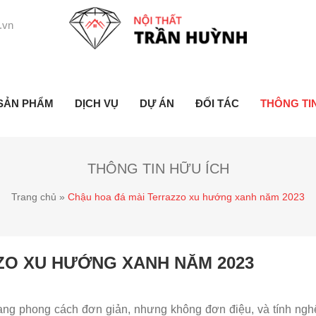
.vn
SẢN PHẨM
DỊCH VỤ
DỰ ÁN
ĐỐI TÁC
THÔNG TI
THÔNG TIN HỮU ÍCH
Trang chủ
»
Chậu hoa đá mài Terrazzo xu hướng xanh năm 2023
ZO XU HƯỚNG XANH NĂM 2023
g phong cách đơn giản, nhưng không đơn điệu, và tính nghệ