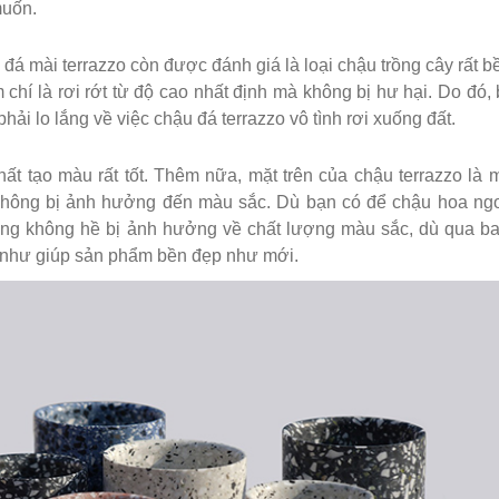
muốn.
đá mài terrazzo còn được đánh giá là loại chậu trồng cây rất b
hí là rơi rớt từ độ cao nhất định mà không bị hư hại. Do đó,
hải lo lắng về việc chậu đá terrazzo vô tình rơi xuống đất.
t tạo màu rất tốt. Thêm nữa, mặt trên của chậu terrazzo là 
 không bị ảnh hưởng đến màu sắc. Dù bạn có để chậu hoa ngoà
ng không hề bị ảnh hưởng về chất lượng màu sắc, dù qua b
g như giúp sản phẩm bền đẹp như mới.