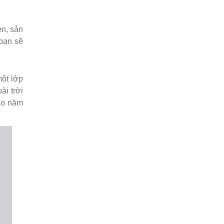
ền, sản
 bạn sẽ
một lớp
i trời
ao năm