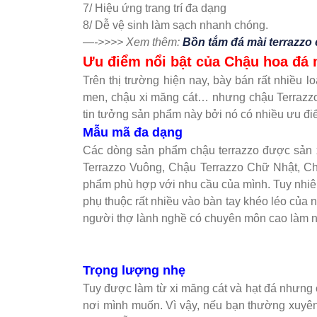
7/ Hiệu ứng trang trí đa dạng
8/ Dễ vệ sinh làm sạch nhanh chóng.
—->>>> Xem thêm:
Bồn tắm đá mài terrazzo
Ưu điểm nổi bật của Chậu hoa đá
Trên thị trường hiện nay, bày bán rất nhiều l
men, chậu xi măng cát… nhưng chậu Terrazzo 
tin tưởng sản phẩm này bởi nó có nhiều ưu điể
Mẫu mã đa dạng
Các dòng sản phẩm chậu terrazzo được sản x
Terrazzo Vuông, Chậu Terrazzo Chữ Nhật, C
phẩm phù hợp với nhu cầu của mình. Tuy nhiê
phụ thuộc rất nhiều vào bàn tay khéo léo của
người thợ lành nghề có chuyên môn cao làm n
Trọng lượng nhẹ
Tuy được làm từ xi măng cát và hạt đá nhưng 
nơi mình muốn. Vì vậy, nếu bạn thường xuyên 