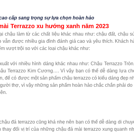
 cao cấp sang trọng sự lựa chọn hoàn hảo
 mài Terrazzo xu hướng xanh năm 2023
oại chậu làm từ các chất liệu khác nhau như: chậu đất, chậu s
vẫn được nhiều gia đình đánh giá cao và yêu thích. Khách h
m vượt trội so với các loại chậu khác như:
uất với nhiều hình dáng khác nhau như: Chậu Terrazzo Tròn
hậu Terrazzo Kim Cương…. Vì vậy bạn có thể dễ dàng lựa ch
n, để có được một sản phẩm chậu terrazzo có kiểu dáng đẹp n
 người thợ, vì vậy những sản phẩm hoàn hảo chắc chắn phải d
ên.
chậu đá terrazzo cũng khá nhẹ nên bạn có thể dễ dàng di chu
thay đổi vị trí của những chậu đá mài terrazzo xung quanh n