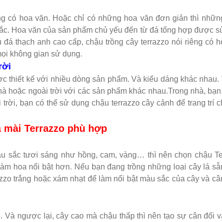
 có hoa văn. Hoặc chỉ có những hoa văn đơn giản thì nhữn
 sắc. Hoa văn của sản phẩm chủ yếu đến từ đá tổng hợp được 
ệu đá thạch anh cao cấp, chậu trồng cây terrazzo nói riêng có 
mọi không gian sử dụng.
rời
ợc thiết kế với nhiều dòng sản phẩm. Và kiểu dáng khác nhau. 
à hoặc ngoài trời với các sản phẩm khác nhau.Trong nhà, bạn
 trời, bạn có thể sử dụng chậu terrazzo cây cảnh để trang trí 
 mài Terrazzo phù hợp
àu sắc tươi sáng như hồng, cam, vàng… thì nên chọn chậu Te
àm hoa nổi bật hơn. Nếu bạn đang trồng những loại cây lá s
azzo trắng hoặc xám nhạt để làm nổi bật màu sắc của cây và c
. Và ngược lại, cây cao mà chậu thấp thì nên tạo sự cân đối 