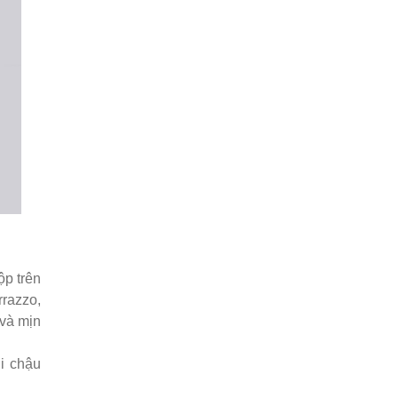
p trên
rrazzo,
và mịn
i chậu