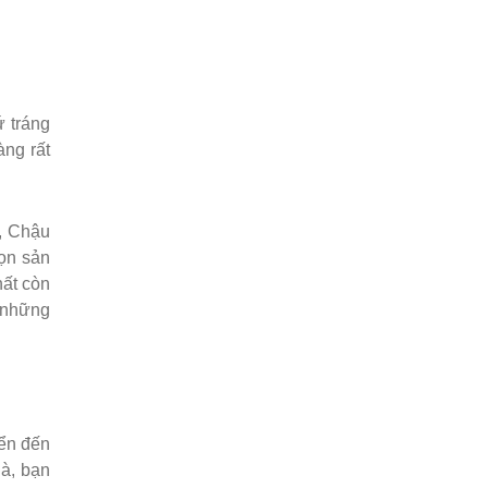
ứ tráng
àng rất
, Chậu
ọn sản
hất còn
o những
yển đến
hà, bạn