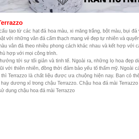
Terrazzo
ợc cấu tạo từ các hạt đá hoa màu, xi măng trắng, bột màu, bụi đá
 bật với những vân đá cẩm thạch mang vẻ đẹp tự nhiên và quyến
àu vân đá theo nhiều phong cách khác nhau và kết hợp với c
phù hợp với mọi công trình.
hướng tới sự tối giản và tinh tế. Ngoài ra, những lọ hoa đẹp 
gũi với thiên nhiên, đồng thời đảm bảo yếu tố thẩm mỹ. Ngoài c
hì Terrazzo là chất liệu được ưa chuộng hiện nay. Bạn có th
ụi hay dương xỉ trong chậu Terrazzo. Chậu hoa đá mài Terrazzo
 sử dụng chậu hoa đá mài Terrazzo