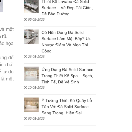
Thiết Kế Lavabo Đá Solid
Surface – Vẻ Đẹp Tối Giản,
Dễ Bảo Dưỡng
05-02-2026
 và một
Có Nên Dùng Đá Solid
 rũ.
Surface Làm Mặt Bếp? Ưu
ác họa
Nhược Điểm Và Mẹo Thi
Công
26-01-2026
dùng để
ác chất
Ứng Dụng Đá Solid Surface
ể tự do
Trong Thiết Kế Spa – Sạch,
 là một
Tinh Tế, Dễ Vệ Sinh
10-01-2026
Ý Tưởng Thiết Kế Quầy Lễ
Tân Với Đá Solid Surface
Sang Trọng, Hiện Đại
03-01-2026