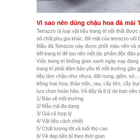
Vì sao nên dùng chậu hoa đá mài 
Terrazzo là loại vật liệu trang trí nội thất đư
số chất phụ gia khác. Bề mặt của terrazzo nổi
Mẫu đá Terrazzo này được phối màu nền và m
tiết trang trí để tạo nên một tác phẩm độc đáo 
Việc trang trí không gian xanh ngày nay đang 
trang trí phải đảm bảo yếu tố môi trường gần 
liệu làm chậu như nhựa, đất nung, gốm, sứ… t
trồng loại hoa, thảo mộc, rau, cây lớn, cây b
lựa chọn hoàn hảo. Và đây là 8 lý do bạn nên
1/ Bảo vệ môi trường
2/ Mẫu mã đa dạng
3/ Giá cả hợp lý
4/ Vật liệu cách nhiệt
5/ Chất lượng tốt và tuổi thọ cao
6/ Vẻ đẹp bền bỉ theo thời gian