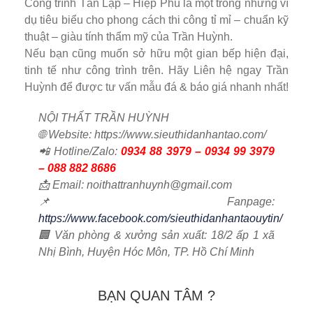
Công trình Tân Lập – Hiệp Phú là một trong những ví
dụ tiêu biểu cho phong cách thi công tỉ mỉ – chuẩn kỹ
thuật – giàu tính thẩm mỹ của Trần Huỳnh.
Nếu bạn cũng muốn sở hữu một gian bếp hiện đại,
tinh tế như công trình trên. Hãy Liên hệ ngay Trần
Huỳnh để được tư vấn mẫu đá & báo giá nhanh nhất!
NỘI THẤT TRẦN HUỲNH
🌐 Website: https://www.sieuthidanhantao.com/
📲 Hotline/Zalo:
0934 88 3979 – 0934 99 3979
– 088 882 8686
📩 Email: noithattranhuynh@gmail.com
📌 Fanpage:
https://www.facebook.com/sieuthidanhantaouytin/
🏢 Văn phòng & xưởng sản xuất: 18/2 ấp 1 xã
Nhị Bình, Huyện Hóc Môn, TP. Hồ Chí Minh
BẠN QUAN TÂM ?