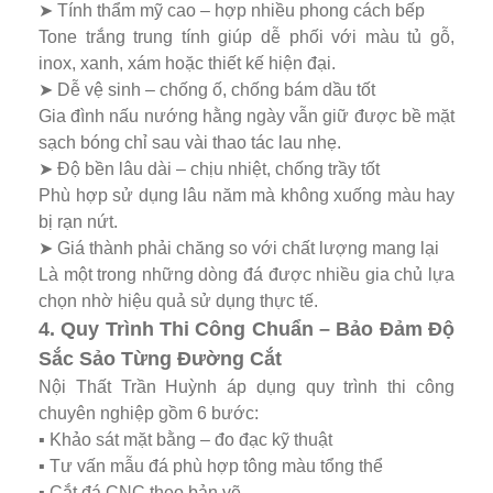
➤ Tính thẩm mỹ cao – hợp nhiều phong cách bếp
Tone trắng trung tính giúp dễ phối với màu tủ gỗ,
inox, xanh, xám hoặc thiết kế hiện đại.
➤ Dễ vệ sinh – chống ố, chống bám dầu tốt
Gia đình nấu nướng hằng ngày vẫn giữ được bề mặt
sạch bóng chỉ sau vài thao tác lau nhẹ.
➤ Độ bền lâu dài – chịu nhiệt, chống trầy tốt
Phù hợp sử dụng lâu năm mà không xuống màu hay
bị rạn nứt.
➤ Giá thành phải chăng so với chất lượng mang lại
Là một trong những dòng đá được nhiều gia chủ lựa
chọn nhờ hiệu quả sử dụng thực tế.
4. Quy Trình Thi Công Chuẩn – Bảo Đảm Độ
Sắc Sảo Từng Đường Cắt
Nội Thất Trần Huỳnh áp dụng quy trình thi công
chuyên nghiệp gồm 6 bước:
▪️ Khảo sát mặt bằng – đo đạc kỹ thuật
▪️ Tư vấn mẫu đá phù hợp tông màu tổng thể
▪️ Cắt đá CNC theo bản vẽ