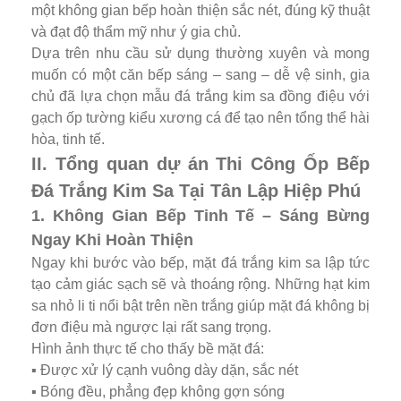
một không gian bếp hoàn thiện sắc nét, đúng kỹ thuật
và đạt độ thẩm mỹ như ý gia chủ.
Dựa trên nhu cầu sử dụng thường xuyên và mong
muốn có một căn bếp sáng – sang – dễ vệ sinh, gia
chủ đã lựa chọn mẫu đá trắng kim sa đồng điệu với
gạch ốp tường kiểu xương cá để tạo nên tổng thể hài
hòa, tinh tế.
II. Tổng quan dự án Thi Công Ốp Bếp
Đá Trắng Kim Sa Tại Tân Lập Hiệp Phú
1. Không Gian Bếp Tinh Tế – Sáng Bừng
Ngay Khi Hoàn Thiện
Ngay khi bước vào bếp, mặt đá trắng kim sa lập tức
tạo cảm giác sạch sẽ và thoáng rộng. Những hạt kim
sa nhỏ li ti nổi bật trên nền trắng giúp mặt đá không bị
đơn điệu mà ngược lại rất sang trọng.
Hình ảnh thực tế cho thấy bề mặt đá:
▪️ Được xử lý cạnh vuông dày dặn, sắc nét
▪️ Bóng đều, phẳng đẹp không gợn sóng