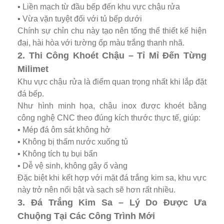
▪️ Liền mạch từ đầu bếp đến khu vực chậu rửa
▪️ Vừa vặn tuyệt đối với tủ bếp dưới
Chính sự chỉn chu này tạo nên tổng thể thiết kế hiện
đại, hài hòa với tường ốp màu trắng thanh nhã.
2. Thi Công Khoét Chậu – Tỉ Mỉ Đến Từng
Milimet
Khu vực chậu rửa là điểm quan trọng nhất khi lắp đặt
đá bếp.
Như hình minh họa, chậu inox được khoét bằng
công nghệ CNC theo đúng kích thước thực tế, giúp:
▪️ Mép đá ôm sát không hở
▪️ Không bị thấm nước xuống tủ
▪️ Không tích tụ bụi bẩn
▪️ Dễ vệ sinh, không gây ố vàng
Đặc biệt khi kết hợp với mặt đá trắng kim sa, khu vực
này trở nên nổi bật và sạch sẽ hơn rất nhiều.
3. Đá Trắng Kim Sa – Lý Do Được Ưa
Chuộng Tại Các Công Trình Mới