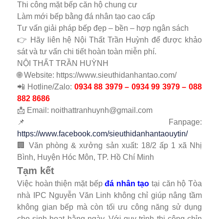
Thi công mặt bếp căn hộ chung cư
Làm mới bếp bằng đá nhân tạo cao cấp
Tư vấn giải pháp bếp đẹp – bền – hợp ngân sách
👉 Hãy liên hệ Nội Thất Trần Huỳnh để được khảo
sát và tư vấn chi tiết hoàn toàn miễn phí.
NỘI THẤT TRẦN HUỲNH
🌐 Website: https://www.sieuthidanhantao.com/
📲 Hotline/Zalo:
0934 88 3979 – 0934 99 3979 – 088
882 8686
📩 Email: noithattranhuynh@gmail.com
📌 Fanpage:
https://www.facebook.com/sieuthidanhantaouytin/
🏢 Văn phòng & xưởng sản xuất: 18/2 ấp 1 xã Nhị
Bình, Huyện Hóc Môn, TP. Hồ Chí Minh
Tạm kết
Việc hoàn thiện mặt bếp
đá nhân tạo
tại căn hộ Tòa
nhà IPC Nguyễn Văn Linh không chỉ giúp nâng tầm
không gian bếp mà còn tối ưu công năng sử dụng
cho sinh hoạt hằng ngày. Với quy trình thi công chỉn