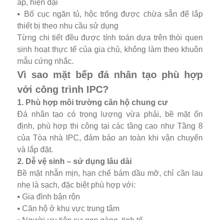
áp, hiện đại
▪️ Bố cục ngăn tủ, hộc trống được chừa sẵn để lắp
thiết bị theo nhu cầu sử dụng
Từng chi tiết đều được tính toán dựa trên thói quen
sinh hoạt thực tế của gia chủ, không làm theo khuôn
mẫu cứng nhắc.
Vì sao mặt bếp đá nhân tạo phù hợp
với công trình IPC?
1. Phù hợp môi trường căn hộ chung cư
Đá nhân tạo có trọng lượng vừa phải, bề mặt ổn
định, phù hợp thi công tại các tầng cao như Tầng 8
của Tòa nhà IPC, đảm bảo an toàn khi vận chuyển
và lắp đặt.
2. Dễ vệ sinh – sử dụng lâu dài
Bề mặt nhẵn mịn, hạn chế bám dầu mỡ, chỉ cần lau
nhẹ là sạch, đặc biệt phù hợp với:
▪️ Gia đình bận rộn
▪️ Căn hộ ở khu vực trung tâm