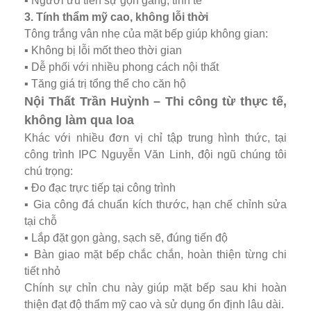
▪️ Người ưu tiên sự gọn gàng, tinh tế
3. Tính thẩm mỹ cao, không lỗi thời
Tông trắng vân nhẹ của mặt bếp giúp không gian:
▪️ Không bị lỗi mốt theo thời gian
▪️ Dễ phối với nhiều phong cách nội thất
▪️ Tăng giá trị tổng thể cho căn hộ
Nội Thất Trần Huỳnh – Thi công từ thực tế,
không làm qua loa
Khác với nhiều đơn vị chỉ tập trung hình thức, tại
công trình IPC Nguyễn Văn Linh, đội ngũ chúng tôi
chú trọng:
▪️ Đo đạc trực tiếp tại công trình
▪️ Gia công đá chuẩn kích thước, hạn chế chỉnh sửa
tại chỗ
▪️ Lắp đặt gọn gàng, sạch sẽ, đúng tiến độ
▪️ Bàn giao mặt bếp chắc chắn, hoàn thiện từng chi
tiết nhỏ
Chính sự chỉn chu này giúp mặt bếp sau khi hoàn
thiện đạt độ thẩm mỹ cao và sử dụng ổn định lâu dài.