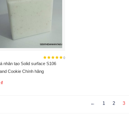
()
á nhân tạo Solid surface S106
and Cookie Chính hãng
0
₫
←
1
2
3