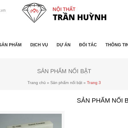
.vn
SẢN PHẨM
DỊCH VỤ
DỰ ÁN
ĐỐI TÁC
THÔNG TI
SẢN PHẨM NỔI BẬT
Trang chủ
»
Sản phẩm nổi bật
»
Trang 3
SẢN PHẨM NỔI 