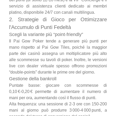
servizio di assistenza clienti dedicato ai membri
platino, disponibile 24/7 con canali multilingua.
2. Strategie di Gioco per Ottimizzare
l’Accumulo di Punti Fedeltà
Scegli la variante più “point‑friendly”
Il Pai Gow Poker tende a generare più punti per
mano rispetto al Pai Gow Tiles, poiché la maggior
parte dei casinò assegna un moltiplicatore più alto
alle scommesse su tavoli di poker. Inoltre, le versioni
live con dealer virtuale spesso offrono promozioni
“double‑points” durante le prime ore del giorno.
Gestione della bankroll
Puntate basse: giocare con scommesse di
0,10 €‑0,20 € permette di aumentare il numero di
mani per ora, aumentando così il flusso di punti.
Alta frequenza: una sessione di 2‑3 ore con 150‑200
mani al giorno può produrre 3 000‑4 000 punti, a