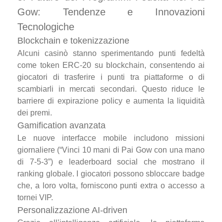
Gow: Tendenze e Innovazioni
Tecnologiche
Blockchain e tokenizzazione
Alcuni casinò stanno sperimentando punti fedeltà
come token ERC‑20 su blockchain, consentendo ai
giocatori di trasferire i punti tra piattaforme o di
scambiarli in mercati secondari. Questo riduce le
barriere di expirazione policy e aumenta la liquidità
dei premi.
Gamification avanzata
Le nuove interfacce mobile includono missioni
giornaliere (“Vinci 10 mani di Pai Gow con una mano
di 7‑5‑3”) e leaderboard social che mostrano il
ranking globale. I giocatori possono sbloccare badge
che, a loro volta, forniscono punti extra o accesso a
tornei VIP.
Personalizzazione AI‑driven