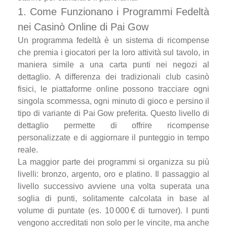
1. Come Funzionano i Programmi Fedeltà
nei Casinò Online di Pai Gow
Un programma fedeltà è un sistema di ricompense
che premia i giocatori per la loro attività sul tavolo, in
maniera simile a una carta punti nei negozi al
dettaglio. A differenza dei tradizionali club casinò
fisici, le piattaforme online possono tracciare ogni
singola scommessa, ogni minuto di gioco e persino il
tipo di variante di Pai Gow preferita. Questo livello di
dettaglio permette di offrire ricompense
personalizzate e di aggiornare il punteggio in tempo
reale.
La maggior parte dei programmi si organizza su più
livelli: bronzo, argento, oro e platino. Il passaggio al
livello successivo avviene una volta superata una
soglia di punti, solitamente calcolata in base al
volume di puntate (es. 10 000 € di turnover). I punti
vengono accreditati non solo per le vincite, ma anche