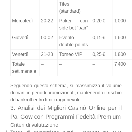
Tiles
(standard)
Mercoledì
20‑22
Poker con
0,20 €
1 000
side bet “pair”
Giovedì
00‑02
Evento
0,15 €
1 600
double‑points
Venerdì
21‑23
Torneo VIP
0,25 €
1 800
Totale
–
–
–
7 400
settimanale
Seguendo questo schema, si massimizza il volume
di mani in periodi promozionali, mantenendo il rischio
di bankroll entro limiti ragionevoli.
3. Analisi dei Migliori Casinò Online per il
Pai Gow con Programmi Fedeltà Premium
Criteri di valutazione