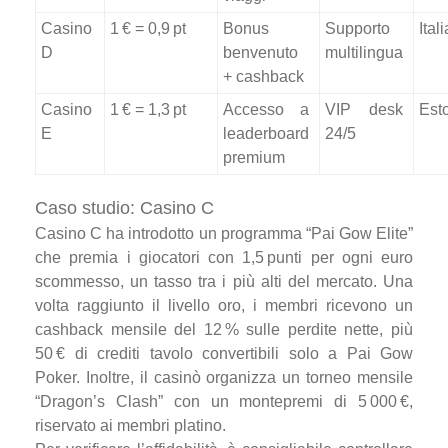
Casino
1 € = 0,9 pt
Bonus
Supporto
Ital
D
benvenuto
multilingua
+ cashback
Casino
1 € = 1,3 pt
Accesso a
VIP desk
Est
E
leaderboard
24/5
premium
Caso studio: Casino C
Casino C ha introdotto un programma “Pai Gow Elite”
che premia i giocatori con 1,5 punti per ogni euro
scommesso, un tasso tra i più alti del mercato. Una
volta raggiunto il livello oro, i membri ricevono un
cashback mensile del 12 % sulle perdite nette, più
50 € di crediti tavolo convertibili solo a Pai Gow
Poker. Inoltre, il casinò organizza un torneo mensile
“Dragon’s Clash” con un montepremi di 5 000 €,
riservato ai membri platino.