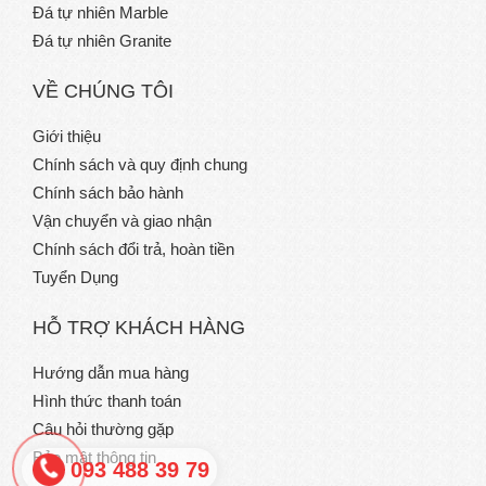
Đá tự nhiên Marble
Đá tự nhiên Granite
VỀ CHÚNG TÔI
Giới thiệu
Chính sách và quy định chung
Chính sách bảo hành
Vận chuyển và giao nhận
Chính sách đổi trả, hoàn tiền
Tuyển Dụng
HỖ TRỢ KHÁCH HÀNG
Hướng dẫn mua hàng
Hình thức thanh toán
Câu hỏi thường gặp
Bảo mật thông tin
093 488 39 79