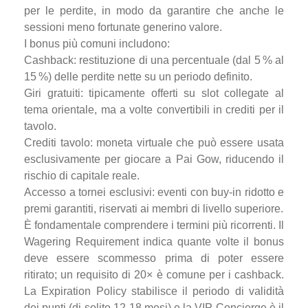
per le perdite, in modo da garantire che anche le
sessioni meno fortunate generino valore.
I bonus più comuni includono:
Cashback: restituzione di una percentuale (dal 5 % al
15 %) delle perdite nette su un periodo definito.
Giri gratuiti: tipicamente offerti su slot collegate al
tema orientale, ma a volte convertibili in crediti per il
tavolo.
Crediti tavolo: moneta virtuale che può essere usata
esclusivamente per giocare a Pai Gow, riducendo il
rischio di capitale reale.
Accesso a tornei esclusivi: eventi con buy‑in ridotto e
premi garantiti, riservati ai membri di livello superiore.
È fondamentale comprendere i termini più ricorrenti. Il
Wagering Requirement indica quante volte il bonus
deve essere scommesso prima di poter essere
ritirato; un requisito di 20× è comune per i cashback.
La Expiration Policy stabilisce il periodo di validità
dei punti (di solito 12‑18 mesi) e la VIP Concierge è il