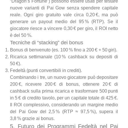
“Dragon’s Fortune”) possono essere usati per testare
nuove varianti di Pai Gow senza spendere capitale
reale. Ogni giro gratuito vale circa 0,20 €, ma può
generare un payout medio del 95 % (RTP). Se il
giocatore riesce a vincere 0,30 € per giro, il ROI netto
è del 50 %.
Tecniche di “stacking” dei bonus
Bonus di benvenuto (es. 100 % fino a 200 € + 50 giri).
Ricarica settimanale (10 % cashback su depositi di
50 €).
Fedeltà (punti convertibili in crediti).
Combinando i tre, un nuovo giocatore può depositare
200 €, ricevere 200 € di bonus, ottenere 20 € di
cashback sulla prima ricarica e trasformare 500 punti
in 5 € di credito tavolo, per un capitale totale di 425 €.
Il ROI complessivo, considerando un margine medio
del Pai Gow del 2,5 % (RTP ≈ 97,5 %), supera il
3,8 % grazie ai bonus.
5. Futuro dei Programmi Fedeltà nel Pai