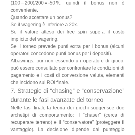
(100 – 200)/200 = ‑50 %, quindi il bonus non è
conveniente.
Quando accettare un bonus?
Se il wagering è inferiore a 20x.
Se il valore atteso dei free spin supera il costo
implicito del wagering.
Se il torneo prevede punti extra per i bonus (alcuni
operatori concedono punti bonus per i depositi).
Albawings, pur non essendo un operatore di gioco,
può essere consultato per confrontare le condizioni di
pagamento e i costi di conversione valuta, elementi
che incidono sul ROI finale.
7. Strategie di “chasing” e “conservazione”
durante le fasi avanzate del torneo
Nelle fasi finali, la teoria dei giochi suggerisce due
archetipi di comportamento: il “chaser” (cerca di
recuperare terreno) e il “conservatore” (proteggere il
vantaggio). La decisione dipende dal punteggio