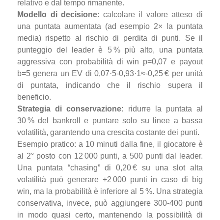
relativo e dal tempo rimanente.
Modello di decisione
: calcolare il valore atteso di
una puntata aumentata (ad esempio 2× la puntata
media) rispetto al rischio di perdita di punti. Se il
punteggio del leader è 5 % più alto, una puntata
aggressiva con probabilità di win p=0,07 e payout
b=5 genera un EV di 0,07·5‑0,93·1≈‑0,25 € per unità
di puntata, indicando che il rischio supera il
beneficio.
Strategia di conservazione
: ridurre la puntata al
30 % del bankroll e puntare solo su linee a bassa
volatilità, garantendo una crescita costante dei punti.
Esempio pratico: a 10 minuti dalla fine, il giocatore è
al 2° posto con 12 000 punti, a 500 punti dal leader.
Una puntata “chasing” di 0,20 € su una slot alta
volatilità può generare +2 000 punti in caso di big
win, ma la probabilità è inferiore al 5 %. Una strategia
conservativa, invece, può aggiungere 300‑400 punti
in modo quasi certo, mantenendo la possibilità di