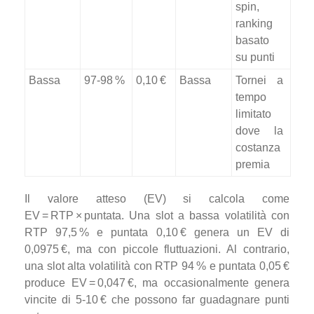
spin,
ranking
basato
su punti
Bassa
97‑98 %
0,10 €
Bassa
Tornei a
tempo
limitato
dove la
costanza
premia
Il valore atteso (EV) si calcola come
EV = RTP × puntata. Una slot a bassa volatilità con
RTP 97,5 % e puntata 0,10 € genera un EV di
0,0975 €, ma con piccole fluttuazioni. Al contrario,
una slot alta volatilità con RTP 94 % e puntata 0,05 €
produce EV = 0,047 €, ma occasionalmente genera
vincite di 5‑10 € che possono far guadagnare punti