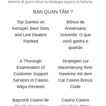
terreno di gioco dove la strategia supera la fortuna.
BẠN QUAN TÂM ?
Top Games on
Bônus de
Kenspin: Best Slots
Aniversário
and Live Dealers
Solverde: O que
Ranked
você ganha e
quando
A Thorough
Strategien zur
Examination of
Maximierung Ihrer
Customer Support
Gewinne mit dem
Services in Casino
Cat Casino Bonus
Ways Reviews
Code
Bayconti Casino ile
Caxino Casino