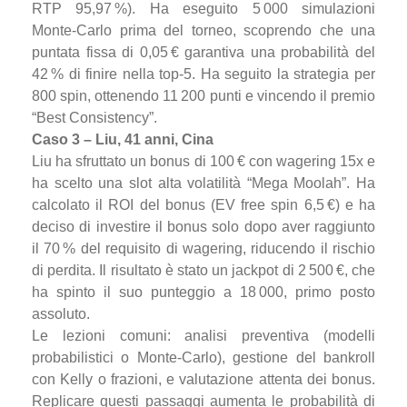
RTP 95,97 %). Ha eseguito 5 000 simulazioni
Monte‑Carlo prima del torneo, scoprendo che una
puntata fissa di 0,05 € garantiva una probabilità del
42 % di finire nella top‑5. Ha seguito la strategia per
800 spin, ottenendo 11 200 punti e vincendo il premio
“Best Consistency”.
Caso 3 – Liu, 41 anni, Cina
Liu ha sfruttato un bonus di 100 € con wagering 15x e
ha scelto una slot alta volatilità “Mega Moolah”. Ha
calcolato il ROI del bonus (EV free spin 6,5 €) e ha
deciso di investire il bonus solo dopo aver raggiunto
il 70 % del requisito di wagering, riducendo il rischio
di perdita. Il risultato è stato un jackpot di 2 500 €, che
ha spinto il suo punteggio a 18 000, primo posto
assoluto.
Le lezioni comuni: analisi preventiva (modelli
probabilistici o Monte‑Carlo), gestione del bankroll
con Kelly o frazioni, e valutazione attenta dei bonus.
Replicare questi passaggi aumenta le probabilità di