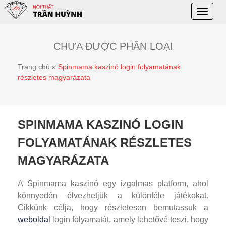
Toggle
naviga
CHƯA ĐƯỢC PHÂN LOẠI
Trang chủ
»
Spinmama kaszinó login folyamatának
részletes magyarázata
SPINMAMA KASZINÓ LOGIN
FOLYAMATÁNAK RÉSZLETES
MAGYARÁZATA
A Spinmama kaszinó egy izgalmas platform, ahol
könnyedén élvezhetjük a különféle játékokat.
Cikkünk célja, hogy részletesen bemutassuk a
weboldal
login folyamatát, amely lehetővé teszi, hogy