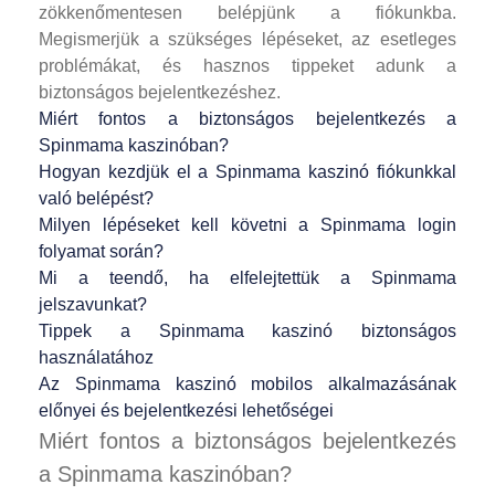
zökkenőmentesen belépjünk a fiókunkba.
Megismerjük a szükséges lépéseket, az esetleges
problémákat, és hasznos tippeket adunk a
biztonságos bejelentkezéshez.
Miért fontos a biztonságos bejelentkezés a
Spinmama kaszinóban?
Hogyan kezdjük el a Spinmama kaszinó fiókunkkal
való belépést?
Milyen lépéseket kell követni a Spinmama login
folyamat során?
Mi a teendő, ha elfelejtettük a Spinmama
jelszavunkat?
Tippek a Spinmama kaszinó biztonságos
használatához
Az Spinmama kaszinó mobilos alkalmazásának
előnyei és bejelentkezési lehetőségei
Miért fontos a biztonságos bejelentkezés
a Spinmama kaszinóban?