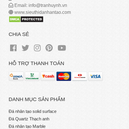
Email: info@tranhuynh.vn
www.sieuthidanhantao.com
CHIA SẺ
HỖ TRỢ THANH TOÁN
DANH MỤC SẢN PHẨM
Đá nhân tạo solid surface
Đá Quartz Thạch anh
Đá nhân tạo Marble