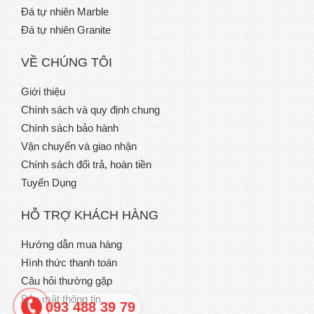
Đá tự nhiên Marble
Đá tự nhiên Granite
VỀ CHÚNG TÔI
Giới thiệu
Chính sách và quy định chung
Chính sách bảo hành
Vận chuyển và giao nhận
Chính sách đổi trả, hoàn tiền
Tuyển Dụng
HỖ TRỢ KHÁCH HÀNG
Hướng dẫn mua hàng
Hình thức thanh toán
Câu hỏi thường gặp
Bảo mật thông tin
093 488 39 79