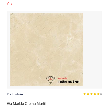
0
₫
Đá tự nhiên
()
Đá Marble Crema Marfil