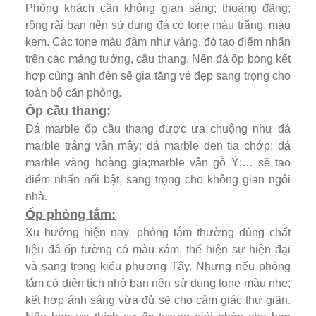
Phòng khách cần không gian sáng; thoáng đãng;
rộng rãi bạn nên sử dụng đá có tone màu trắng, màu
kem. Các tone màu đậm như vàng, đỏ tạo điểm nhấn
trên các mảng tường, cầu thang. Nền đá ốp bóng kết
hợp cùng ánh đèn sẽ gia tăng vẻ đẹp sang trọng cho
toàn bộ căn phòng.
Ốp cầu thang:
Đá marble ốp cầu thang được ưa chuộng như đá
marble trắng vân mây; đá marble đen tia chớp; đá
marble vàng hoàng gia;marble vân gỗ Ý;… sẽ tạo
điểm nhấn nổi bật, sang trọng cho không gian ngôi
nhà.
Ốp phòng tắm:
Xu hướng hiện nay, phòng tắm thường dùng chất
liệu đá ốp tường có màu xám, thể hiện sự hiện đại
và sang trọng kiểu phương Tây. Nhưng nếu phòng
tắm có diện tích nhỏ bạn nên sử dụng tone màu nhẹ;
kết hợp ánh sáng vừa đủ sẽ cho cảm giác thư giãn.