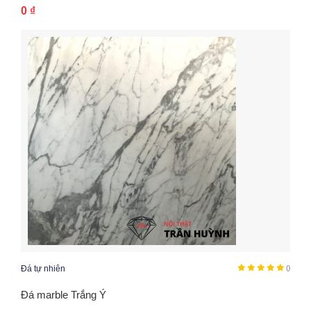
0
₫
Đá tự nhiên
()
Đá marble Trắng Ý