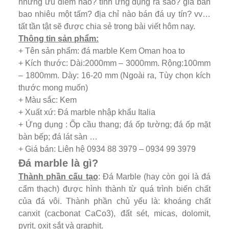
những ưu điểm nào? tính ứng dụng ra sao? giá bán
bao nhiêu một tấm? địa chỉ nào bán đá uy tín? vv…
tất tần tật sẽ được chia sẻ trong bài viết hôm nay.
Thông tin sản phẩm:
+ Tên sản phẩm: đá marble Kem Oman hoa to
+ Kích thước: Dài:2000mm – 3000mm. Rộng:100mm
– 1800mm. Dày: 16-20 mm (Ngoài ra, Tùy chọn kích
thước mong muốn)
+ Màu sắc: Kem
+ Xuất xứ: Đá marble nhập khẩu Italia
+ Ứng dụng : Ốp cầu thang; đá ốp tường; đá ốp mặt
bàn bếp; đá lát sàn …
+ Giá bán: Liên hệ 0934 88 3979 – 0934 99 3979
Đá marble là gì?
Thành phần cấu tạo
: Đá Marble (hay còn gọi là đá
cẩm thạch) được hình thành từ quá trình biến chất
của đá vôi. Thành phần chủ yếu là: khoáng chất
canxit (cacbonat CaCo3), đất sét, micas, dolomit,
pyrit, oxit sắt và graphit.