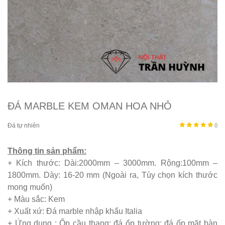
ĐÁ MARBLE KEM OMAN HOA NHỎ
Đá tự nhiên
()
Thông tin sản phẩm:
+ Kích thước: Dài:2000mm – 3000mm. Rộng:100mm –
1800mm. Dày: 16-20 mm (Ngoài ra, Tùy chọn kích thước
mong muốn)
+ Màu sắc: Kem
+ Xuất xứ: Đá marble nhập khẩu Italia
+ Ứng dụng : Ốp cầu thang; đá ốp tường; đá ốp mặt bàn