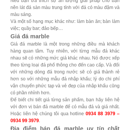
Nếu bạn ưa thích sự ấn tượng giải pháp cho bạn
nên lát đá sàn màu trung tính với đá có màu đậm và
màu sáng.
Và một số hạng mục khác như: làm bàn ăn; bàn làm
việc; quầy bar; đảo bếp…
Giá đá marble
Giá đá marble là một trong những điều mà khách
hàng quan tâm. Tuy nhiên, với từng mẫu đá khác
nhau sẽ có những mức giá khác nhau. Nó được xếp
theo từng loại đá phổ thông cho đến cao cấp. Và đối
với những dòng đá trong nước sẽ có giá thành rẻ
hơn so với những mẫu đá nhập khẩu; lý do chi phí
vận chuyển phức tạp và vẻ đẹp của nhập khẩu cũng
có phần nhỉnh hơn.
Để biết chi tiết giá từng sản phẩm, bạn hãy liên hệ
với đơn vị bán đá marble để có mẫu đá và giá nhất.
Hoặc liên hệ chúng tôi qua hotline
0934 88 3979 –
0934 99 3979
.
Địa điểm bán đá marble uy tín chất