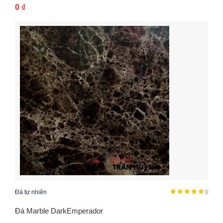
0
₫
Đá tự nhiên
()
Đá Marble DarkEmperador