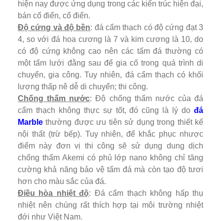
hiện nay được ứng dụng trong các kiến trúc hiện đại,
bán cổ điển, cổ điển.
Độ cứng và độ bền
: đá cẩm thạch có độ cứng đạt 3
4, so với đá hoa cương là 7 và kim cương là 10, do
có độ cứng không cao nên các tấm đá thường có
một tấm lưới đằng sau để gia cố trong quá trình di
chuyển, gia công. Tuy nhiên, đá cẩm thạch có khối
lượng thấp nê dễ di chuyển; thi công.
Chống thấm nước
: Độ chống thấm nước của đá
cẩm thạch không thực sự tốt, đó cũng là lý do
đá
Marble
thường được ưu tiên sử dụng trong thiết kế
nội thất (trừ bếp). Tuy nhiên, để khắc phục nhược
điểm này đơn vị thi công sẽ sử dụng dung dịch
chống thấm Akemi có phủ lớp nano không chỉ tăng
cường khả năng bảo vệ tấm đá mà còn tạo độ tươi
hơn cho màu sắc của đá.
Điều hòa nhiệt độ
: Đá cẩm thạch không hấp thụ
nhiệt nên chúng rất thích hợp tại môi trường nhiệt
đới như Việt Nam.