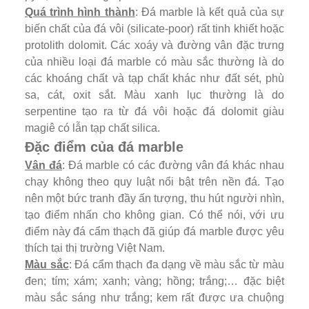
Quá trình hình thành
: Đá marble là kết quả của sự
biến chất của đá vôi (silicate-poor) rất tinh khiết hoặc
protolith dolomit. Các xoáy và đường vân đặc trưng
của nhiều loại đá marble có màu sắc thường là do
các khoáng chất và tạp chất khác như đất sét, phù
sa, cát, oxit sắt. Màu xanh lục thường là do
serpentine tạo ra từ đá vôi hoặc đá dolomit giàu
magiê có lẫn tạp chất silica.
Đặc điểm của đá marble
Vân đá
: Đá marble có các đường vân đá khác nhau
chạy không theo quy luật nổi bật trên nền đá. Tạo
nên một bức tranh đầy ấn tượng, thu hút người nhìn,
tạo điểm nhấn cho không gian. Có thể nói, với ưu
điểm này đá cẩm thạch đã giúp đá marble được yêu
thích tại thị trường Việt Nam.
Màu sắc
: Đá cẩm thạch đa dạng về màu sắc từ màu
đen; tím; xám; xanh; vàng; hồng; trắng;… đặc biệt
màu sắc sáng như trắng; kem rất được ưa chuộng