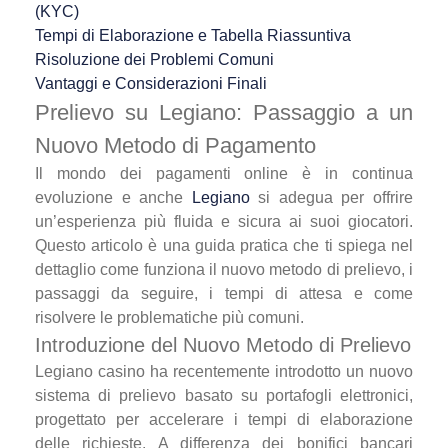
(KYC)
Tempi di Elaborazione e Tabella Riassuntiva
Risoluzione dei Problemi Comuni
Vantaggi e Considerazioni Finali
Prelievo su Legiano: Passaggio a un
Nuovo Metodo di Pagamento
Il mondo dei pagamenti online è in continua
evoluzione e anche
Legiano
si adegua per offrire
un’esperienza più fluida e sicura ai suoi giocatori.
Questo articolo è una guida pratica che ti spiega nel
dettaglio come funziona il nuovo metodo di prelievo, i
passaggi da seguire, i tempi di attesa e come
risolvere le problematiche più comuni.
Introduzione del Nuovo Metodo di Prelievo
Legiano casino ha recentemente introdotto un nuovo
sistema di prelievo basato su portafogli elettronici,
progettato per accelerare i tempi di elaborazione
delle richieste. A differenza dei bonifici bancari