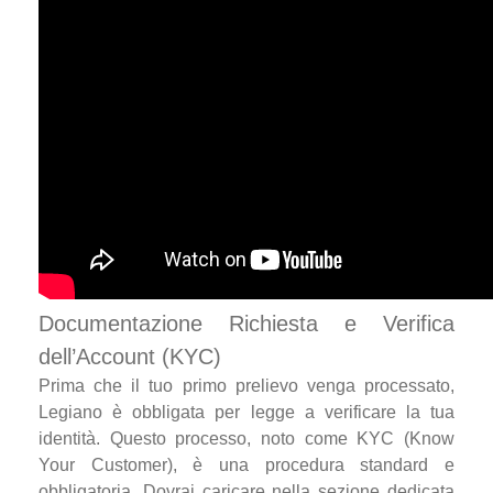
Documentazione Richiesta e Verifica
dell’Account (KYC)
Prima che il tuo primo prelievo venga processato,
Legiano è obbligata per legge a verificare la tua
identità. Questo processo, noto come KYC (Know
Your Customer), è una procedura standard e
obbligatoria. Dovrai caricare nella sezione dedicata