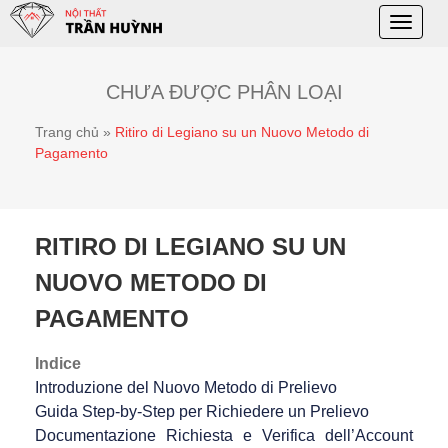
Toggle
naviga
CHƯA ĐƯỢC PHÂN LOẠI
Trang chủ
»
Ritiro di Legiano su un Nuovo Metodo di
Pagamento
RITIRO DI LEGIANO SU UN
NUOVO METODO DI
PAGAMENTO
Indice
Introduzione del Nuovo Metodo di Prelievo
Guida Step-by-Step per Richiedere un Prelievo
Documentazione Richiesta e Verifica dell’Account