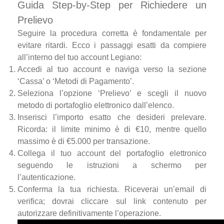
Guida Step-by-Step per Richiedere un
Prelievo
Seguire la procedura corretta è fondamentale per
evitare ritardi. Ecco i passaggi esatti da compiere
all’interno del tuo account Legiano:
Accedi al tuo account e naviga verso la sezione
‘Cassa’ o ‘Metodi di Pagamento’.
Seleziona l’opzione ‘Prelievo’ e scegli il nuovo
metodo di portafoglio elettronico dall’elenco.
Inserisci l’importo esatto che desideri prelevare.
Ricorda: il limite minimo è di €10, mentre quello
massimo è di €5.000 per transazione.
Collega il tuo account del portafoglio elettronico
seguendo le istruzioni a schermo per
l’autenticazione.
Conferma la tua richiesta. Riceverai un’email di
verifica; dovrai cliccare sul link contenuto per
autorizzare definitivamente l’operazione.