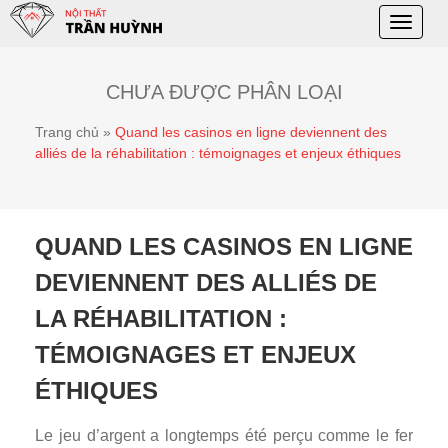
Toggle
naviga
CHƯA ĐƯỢC PHÂN LOẠI
Trang chủ
»
Quand les casinos en ligne deviennent des
alliés de la réhabilitation : témoignages et enjeux éthiques
QUAND LES CASINOS EN LIGNE
DEVIENNENT DES ALLIÉS DE
LA RÉHABILITATION :
TÉMOIGNAGES ET ENJEUX
ÉTHIQUES
Le jeu d’argent a longtemps été perçu comme le fer