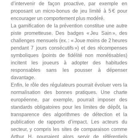
d’intervenir de façon proactive, par exemple en
proposant un micro‑bonus de jeu limité à 5 € pour
encourager un comportement plus modéré.
La gamification de la prévention constitue une autre
piste prometteuse. Des badges « Jeu Sain », des
challenges mensuels (ex. : « Joue moins de 2 heures
pendant 7 jours consécutifs ») et des récompenses
symboliques (points de fidélité non monétisables)
incitent les joueurs à adopter des habitudes
responsables sans les pousser à dépenser
davantage.
Enfin, le rôle des régulateurs pourrait évoluer vers la
normalisation des bonnes pratiques. Une charte
européenne, par exemple, pourrait imposer des
standards obligatoires pour les limites de dépôt, la
transparence des algorithmes de détection et la
publication de rapports d’impact. Les acteurs du
secteur, y compris les sites de comparaison comme
Arthur H, pourraient alors servir de référentiels