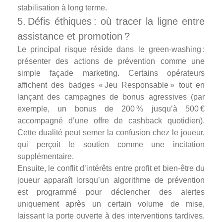
stabilisation à long terme.
5. Défis éthiques : où tracer la ligne entre
assistance et promotion ?
Le principal risque réside dans le green‑washing :
présenter des actions de prévention comme une
simple façade marketing. Certains opérateurs
affichent des badges « Jeu Responsable » tout en
lançant des campagnes de bonus agressives (par
exemple, un bonus de 200 % jusqu’à 500 €
accompagné d’une offre de cashback quotidien).
Cette dualité peut semer la confusion chez le joueur,
qui perçoit le soutien comme une incitation
supplémentaire.
Ensuite, le conflit d’intérêts entre profit et bien‑être du
joueur apparaît lorsqu’un algorithme de prévention
est programmé pour déclencher des alertes
uniquement après un certain volume de mise,
laissant la porte ouverte à des interventions tardives.