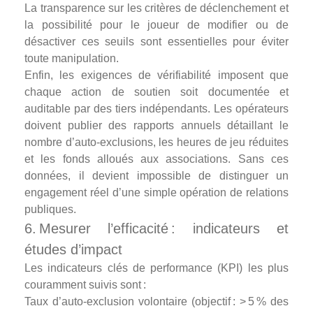
La transparence sur les critères de déclenchement et
la possibilité pour le joueur de modifier ou de
désactiver ces seuils sont essentielles pour éviter
toute manipulation.
Enfin, les exigences de vérifiabilité imposent que
chaque action de soutien soit documentée et
auditable par des tiers indépendants. Les opérateurs
doivent publier des rapports annuels détaillant le
nombre d’auto‑exclusions, les heures de jeu réduites
et les fonds alloués aux associations. Sans ces
données, il devient impossible de distinguer un
engagement réel d’une simple opération de relations
publiques.
6. Mesurer l’efficacité : indicateurs et
études d’impact
Les indicateurs clés de performance (KPI) les plus
couramment suivis sont :
Taux d’auto‑exclusion volontaire (objectif : > 5 % des