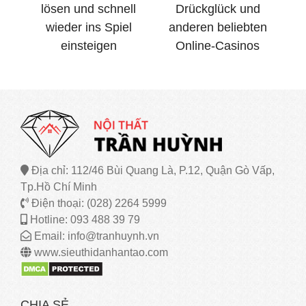
lösen und schnell
Drückglück und
wieder ins Spiel
anderen beliebten
einsteigen
Online-Casinos
Địa chỉ: 112/46 Bùi Quang Là, P.12, Quận Gò Vấp,
Tp.Hồ Chí Minh
Điện thoại: (028) 2264 5999
Hotline: 093 488 39 79
Email: info@tranhuynh.vn
www.sieuthidanhantao.com
CHIA SẺ