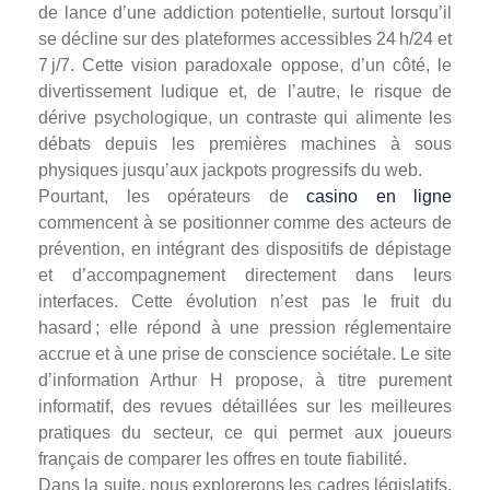
de lance d’une addiction potentielle, surtout lorsqu’il
se décline sur des plateformes accessibles 24 h/24 et
7 j/7. Cette vision paradoxale oppose, d’un côté, le
divertissement ludique et, de l’autre, le risque de
dérive psychologique, un contraste qui alimente les
débats depuis les premières machines à sous
physiques jusqu’aux jackpots progressifs du web.
Pourtant, les opérateurs de
casino en ligne
commencent à se positionner comme des acteurs de
prévention, en intégrant des dispositifs de dépistage
et d’accompagnement directement dans leurs
interfaces. Cette évolution n’est pas le fruit du
hasard ; elle répond à une pression réglementaire
accrue et à une prise de conscience sociétale. Le site
d’information Arthur H propose, à titre purement
informatif, des revues détaillées sur les meilleures
pratiques du secteur, ce qui permet aux joueurs
français de comparer les offres en toute fiabilité.
Dans la suite, nous explorerons les cadres législatifs,