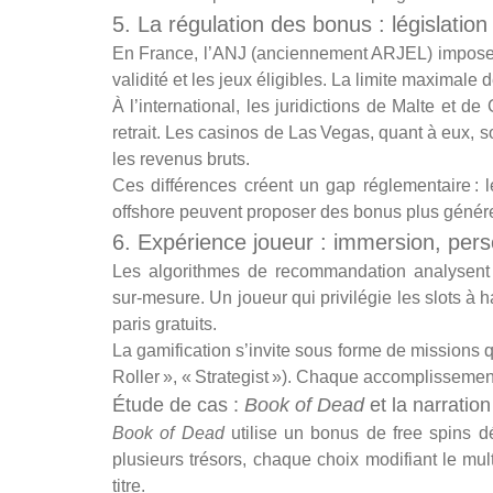
5. La régulation des bonus : législation
En France, l’ANJ (anciennement ARJEL) impose un
validité et les jeux éligibles. La limite maximale d
À l’international, les juridictions de Malte et
retrait. Les casinos de Las Vegas, quant à eux,
les revenus bruts.
Ces différences créent un gap réglementaire : l
offshore peuvent proposer des bonus plus génére
6. Expérience joueur : immersion, pers
Les algorithmes de recommandation analysent le
sur‑mesure. Un joueur qui privilégie les slots à 
paris gratuits.
La gamification s’invite sous forme de missions q
Roller », « Strategist »). Chaque accomplissemen
Étude de cas :
Book of Dead
et la narration
Book of Dead
utilise un bonus de free spins dé
plusieurs trésors, chaque choix modifiant le mul
titre.