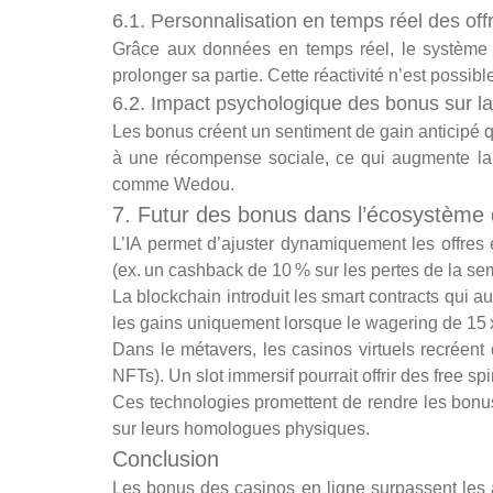
6.1. Personnalisation en temps réel des of
Grâce aux données en temps réel, le système p
prolonger sa partie. Cette réactivité n’est possibl
6.2. Impact psychologique des bonus sur la
Les bonus créent un sentiment de gain anticipé q
à une récompense sociale, ce qui augmente la
comme Wedou.
7. Futur des bonus dans l’écosystème d
L’IA permet d’ajuster dynamiquement les offres 
(ex. un cashback de 10 % sur les pertes de la sem
La blockchain introduit les smart contracts qui 
les gains uniquement lorsque le wagering de 15 x est
Dans le métavers, les casinos virtuels recréen
NFTs). Un slot immersif pourrait offrir des free sp
Ces technologies promettent de rendre les bonus
sur leurs homologues physiques.
Conclusion
Les bonus des casinos en ligne surpassent les a