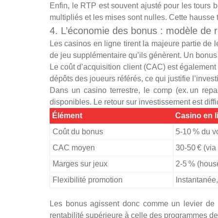
Enfin, le RTP est souvent ajusté pour les tours 
multipliés et les mises sont nulles. Cette hausse 
4. L’économie des bonus : modèle de r
Les casinos en ligne tirent la majeure partie de
de jeu supplémentaire qu’ils génèrent. Un bonus 
Le coût d’acquisition client (CAC) est également
dépôts des joueurs référés, ce qui justifie l’inves
Dans un casino terrestre, le comp (ex. un repas
disponibles. Le retour sur investissement est diffi
Élément
Casino en l
Coût du bonus
5‑10 % du v
CAC moyen
30‑50 € (via 
Marges sur jeux
2‑5 % (hous
Flexibilité promotion
Instantanée,
Les bonus agissent donc comme un levier de v
rentabilité supérieure à celle des programmes de 