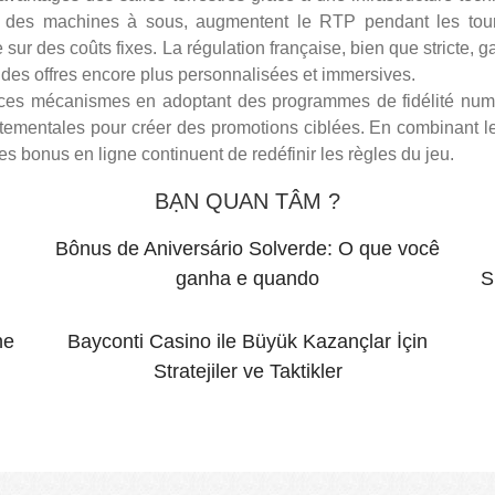
sign des machines à sous, augmentent le RTP pendant les tour
ur des coûts fixes. La régulation française, bien que stricte, ga
t des offres encore plus personnalisées et immersives.
 ces mécanismes en adoptant des programmes de fidélité numé
mentales pour créer des promotions ciblées. En combinant le 
es bonus en ligne continuent de redéfinir les règles du jeu.
BẠN QUAN TÂM ?
d
Bônus de Aniversário Solverde: O que você
ganha e quando
S
ne
Bayconti Casino ile Büyük Kazançlar İçin
Stratejiler ve Taktikler