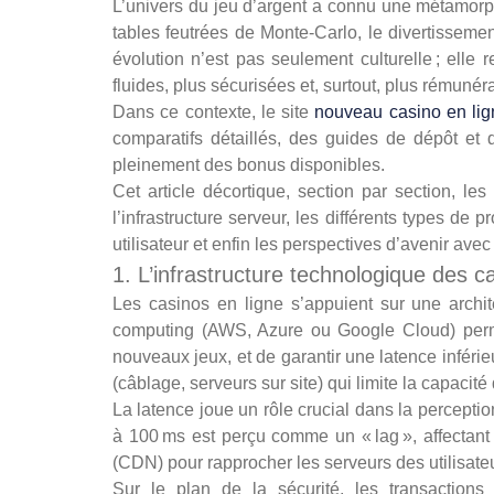
L’univers du jeu d’argent a connu une métamorp
tables feutrées de Monte‑Carlo, le divertissem
évolution n’est pas seulement culturelle ; elle
fluides, plus sécurisées et, surtout, plus rémuné
Dans ce contexte, le site
nouveau casino en lig
comparatifs détaillés, des guides de dépôt et d
pleinement des bonus disponibles.
Cet article décortique, section par section, l
l’infrastructure serveur, les différents types de 
utilisateur et enfin les perspectives d’avenir avec
1. L’infrastructure technologique des c
Les casinos en ligne s’appuient sur une archit
computing (AWS, Azure ou Google Cloud) permet
nouveaux jeux, et de garantir une latence infér
(câblage, serveurs sur site) qui limite la capacit
La latence joue un rôle crucial dans la perceptio
à 100 ms est perçu comme un « lag », affectant 
(CDN) pour rapprocher les serveurs des utilisateu
Sur le plan de la sécurité, les transactions 