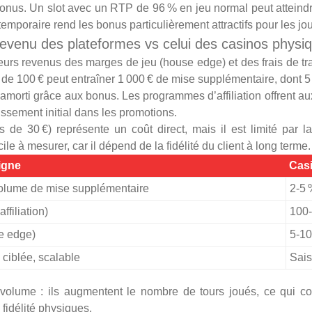
bonus. Un slot avec un RTP de 96 % en jeu normal peut atteindr
temporaire rend les bonus particulièrement attractifs pour les jo
evenu des plateformes vs celui des casinos physi
 leurs revenus des marges de jeu (house edge) et des frais de t
de 100 € peut entraîner 1 000 € de mise supplémentaire, dont 5 %
 amorti grâce aux bonus. Les programmes d’affiliation offrent 
tissement initial dans les promotions.
 de 30 €) représente un coût direct, mais il est limité par 
cile à mesurer, car il dépend de la fidélité du client à long terme.
igne
Casi
olume de mise supplémentaire
2‑5 
affiliation)
100‑
e edge)
5‑10
 ciblée, scalable
Sais
olume : ils augmentent le nombre de tours joués, ce qui com
fidélité physiques.