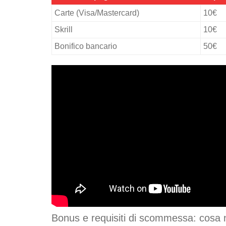
Carte (Visa/Mastercard)
10€
Skrill
10€
Bonifico bancario
50€
Bonus e requisiti di scommessa: cosa 