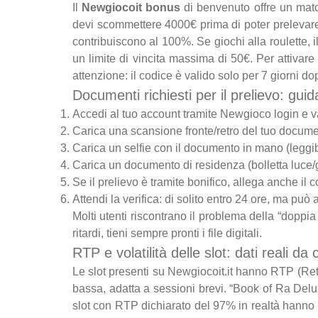
Il
Newgiocoit bonus
di benvenuto offre un matc
devi scommettere 4000€ prima di poter prelevare.
contribuiscono al 100%. Se giochi alla roulette, il 
un limite di vincita massima di 50€. Per attivare 
attenzione: il codice è valido solo per 7 giorni d
Documenti richiesti per il prelievo: gu
Accedi al tuo account tramite Newgioco login e v
Carica una scansione fronte/retro del tuo document
Carica un selfie con il documento in mano (leggib
Carica un documento di residenza (bolletta luce/g
Se il prelievo è tramite bonifico, allega anche il 
Attendi la verifica: di solito entro 24 ore, ma può
Molti utenti riscontrano il problema della “doppi
ritardi, tieni sempre pronti i file digitali.
RTP e volatilità delle slot: dati reali da
Le slot presenti su Newgiocoit.it hanno RTP (Retu
bassa, adatta a sessioni brevi. “Book of Ra Delux
slot con RTP dichiarato del 97% in realtà hanno un