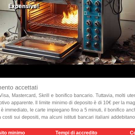
ento accettati
isa, Mastercard, Skrill e bonifico bancario. Tuttavia, molti ut
tivo apparente. Il limite minimo di deposito è di 10€ per la mag
 è immediato, le carte impiegano fino a 5 minuti, il bonifico an
osti sui depositi, ma alcuni istituti bancari italiani addebitan
ito minimo
Tempi di accredito
C