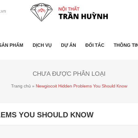
.vn
SẢN PHẨM
DỊCH VỤ
DỰ ÁN
ĐỐI TÁC
THÔNG TI
CHƯA ĐƯỢC PHÂN LOẠI
Trang chủ
»
Newgiocoit Hidden Problems You Should Know
LEMS YOU SHOULD KNOW