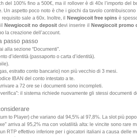
h del 100% fino a 500€, ma il rollover è di 40x l’importo del 
 Un aspetto poco noto è che i giochi da tavolo contribuiscono so
requisito sale a 60x. Inoltre, il
Newgiocoit free spins
è spesso
il
Newgiocoit no deposit
devi inserire il
Newgiocoit promo 
opo la creazione dell’account.
ida passo passo
ai alla sezione “Documenti”.
o d’identità (passaporto o carta d’identità).
ile).
as, estratto conto bancario) non più vecchio di 3 mesi.
codice IBAN del conto intestato a te.
 arrivare a 72 ore se i documenti sono incompleti.
a verifica”: il sistema richiede nuovamente gli stessi documenti 
 considerare
rn to Player) che variano dal 94,5% al 97,8%. La slot più popol
e” arriva al 95,2% ma con volatilità alta: le vincite sono rare
 RTP effettivo inferiore per i giocatori italiani a causa delle m