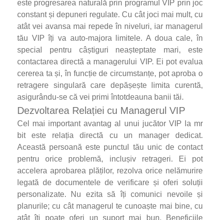
este progresarea naturală prin programul VIP prin joc
constant și depuneri regulate. Cu cât joci mai mult, cu
atât vei avansa mai repede în niveluri, iar managerul
tău VIP îți va auto-majora limitele. A doua cale, în
special pentru câștiguri neașteptate mari, este
contactarea directă a managerului VIP. Ei pot evalua
cererea ta și, în funcție de circumstanțe, pot aproba o
retragere singulară care depășește limita curentă,
asigurându-se că vei primi întotdeauna banii tăi.
Dezvoltarea Relației cu Managerul VIP
Cel mai important avantag al unui jucător VIP la mr
bit este relația directă cu un manager dedicat.
Această persoană este punctul tău unic de contact
pentru orice problemă, inclușiv retrageri. Ei pot
accelera aprobarea plăților, rezolva orice nelămurire
legată de documentele de verificare și oferi soluții
personalizate. Nu ezita să îți comunici nevoile și
planurile; cu cât managerul te cunoaște mai bine, cu
atât îți poate oferi un suport mai bun. Beneficiile