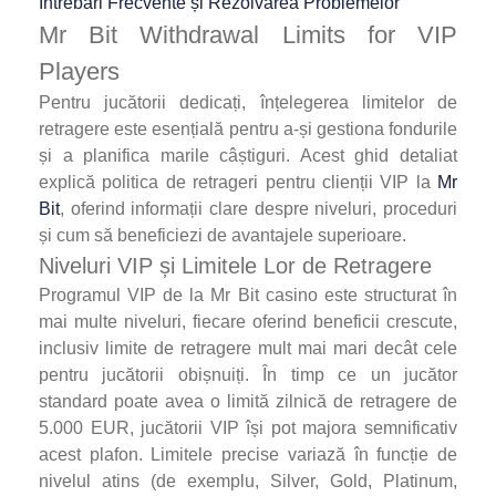
Întrebări Frecvente și Rezolvarea Problemelor
Mr Bit Withdrawal Limits for VIP
Players
Pentru jucătorii dedicați, înțelegerea limitelor de
retragere este esențială pentru a-și gestiona fondurile
și a planifica marile câștiguri. Acest ghid detaliat
explică politica de retrageri pentru clienții VIP la
Mr
Bit
, oferind informații clare despre niveluri, proceduri
și cum să beneficiezi de avantajele superioare.
Niveluri VIP și Limitele Lor de Retragere
Programul VIP de la Mr Bit casino este structurat în
mai multe niveluri, fiecare oferind beneficii crescute,
inclusiv limite de retragere mult mai mari decât cele
pentru jucătorii obișnuiți. În timp ce un jucător
standard poate avea o limită zilnică de retragere de
5.000 EUR, jucătorii VIP își pot majora semnificativ
acest plafon. Limitele precise variază în funcție de
nivelul atins (de exemplu, Silver, Gold, Platinum,