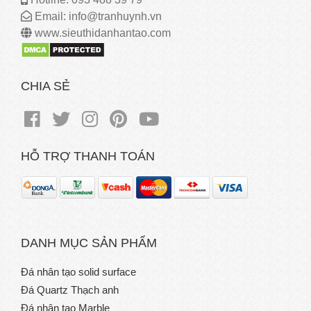
Email: info@tranhuynh.vn
www.sieuthidanhantao.com
CHIA SẺ
HỖ TRỢ THANH TOÁN
DANH MỤC SẢN PHẨM
Đá nhân tạo solid surface
Đá Quartz Thạch anh
Đá nhân tạo Marble