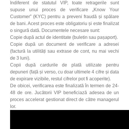
Indiferent de statutul VIP, toate retragerile sunt
supuse unui proces de verificare „Know Your
Customer” (KYC) pentru a preveni fraudă și spălare
de bani. Acest proces este obligatoriu și este finalizat
o singură dată. Documentele necesare sunt:
Copie după actul de identitate (buletin sau pașaport).
Copie după un document de verificare a adresei
(factură la utilități sau extrase de cont, nu mai vechi
de 3 luni).
Copii după cardurile de plată utilizate pentru
depuneri (față și verso, cu doar ultimele 4 cifre și data
de expirare vizibile, restul cifrelor pot fi acoperite).
De obicei, verificarea este finalizată în termen de 24-
48 de ore. Jucătorii VIP beneficiază adesea de un
proces accelerat gestionat direct de către managerul
lor.