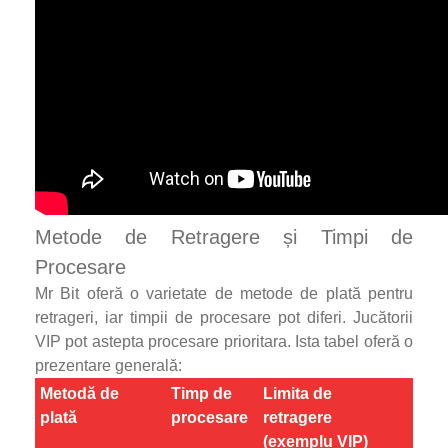
Metode de Retragere și Timpi de
Procesare
Mr Bit oferă o varietate de metode de plată pentru
retrageri, iar timpii de procesare pot diferi. Jucătorii
VIP pot astepta procesare prioritara. Ista tabel oferă o
prezentare generală:
Metodă de
Timp de
Limita de
plată
procesare
retragere
(exemplu VIP)