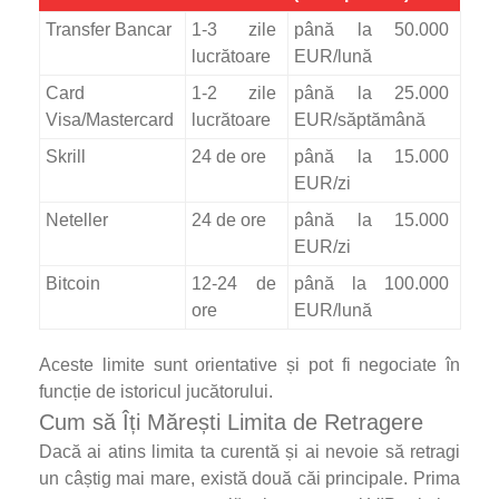
Transfer Bancar
1-3 zile
până la 50.000
lucrătoare
EUR/lună
Card
1-2 zile
până la 25.000
Visa/Mastercard
lucrătoare
EUR/săptămână
Skrill
24 de ore
până la 15.000
EUR/zi
Neteller
24 de ore
până la 15.000
EUR/zi
Bitcoin
12-24 de
până la 100.000
ore
EUR/lună
Aceste limite sunt orientative și pot fi negociate în
funcție de istoricul jucătorului.
Cum să Îți Mărești Limita de Retragere
Dacă ai atins limita ta curentă și ai nevoie să retragi
un câștig mai mare, există două căi principale. Prima