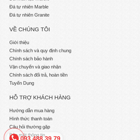
Đá tự nhiên Marble
Đá tự nhiên Granite
VỀ CHÚNG TÔI
Giới thiệu
Chính sách và quy định chung
Chính sách bảo hành
Vận chuyển và giao nhận
Chính sách đổi trả, hoàn tiền
Tuyển Dụng
HỖ TRỢ KHÁCH HÀNG
Hướng dẫn mua hàng
Hình thức thanh toán
Câu hỏi thường gặp
Bảo mật thông tin
093 488 39 79