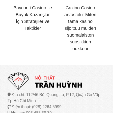
Bayconti Casino ile
Caxino Casino
Büyük Kazançlar
arvostelu: Miten
İçin Stratejiler ve
tämä kasino
Taktikler
sijoittuu muiden
suomalaisten
suosikkien
joukkoon
Địa chỉ: 112/46 Bùi Quang Là, P.12, Quận Gò Vấp,
Tp.Hồ Chí Minh
Điện thoại: (028) 2264 5999
Hotline: 093 488 39 79