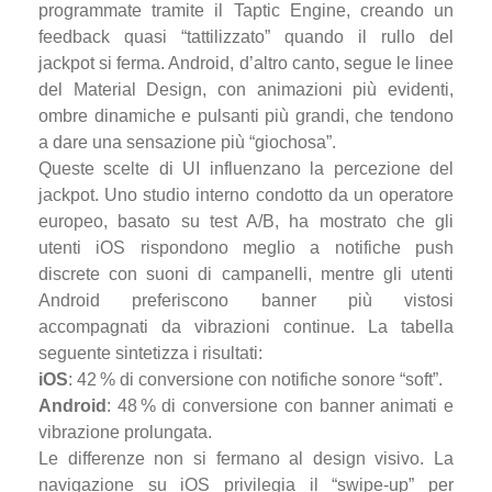
programmate tramite il Taptic Engine, creando un
feedback quasi “tattilizzato” quando il rullo del
jackpot si ferma. Android, d’altro canto, segue le linee
del Material Design, con animazioni più evidenti,
ombre dinamiche e pulsanti più grandi, che tendono
a dare una sensazione più “giochosa”.
Queste scelte di UI influenzano la percezione del
jackpot. Uno studio interno condotto da un operatore
europeo, basato su test A/B, ha mostrato che gli
utenti iOS rispondono meglio a notifiche push
discrete con suoni di campanelli, mentre gli utenti
Android preferiscono banner più vistosi
accompagnati da vibrazioni continue. La tabella
seguente sintetizza i risultati:
iOS
: 42 % di conversione con notifiche sonore “soft”.
Android
: 48 % di conversione con banner animati e
vibrazione prolungata.
Le differenze non si fermano al design visivo. La
navigazione su iOS privilegia il “swipe‑up” per