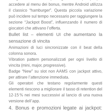
accedere al menu dei bonus, mentre Android utilizza
il classico “hamburger”. Questa piccola variazione
può incidere sul tempo necessario per raggiungere la
sezione “Jackpot Boost”, influenzando il numero di
giocatori che attivano l’offerta.
Bullet list – elementi UI che aumentano la
sensazione di vincita
Animazioni di luci sincronizzate con il beat della
colonna sonora.
Vibration pattern personalizzati per ogni livello di
vincita (mini, major, progressive).
Badge “New” su slot non AAMS con jackpot attivo,
per attirare l’attenzione immediata.
Gli operatori che testano regolarmente questi
elementi riescono a migliorare il tasso di retention del
12‑15 % nei mesi successivi al lancio di una nuova
versione dell’app.
4. Bonus e promozioni legate ai jackpot: