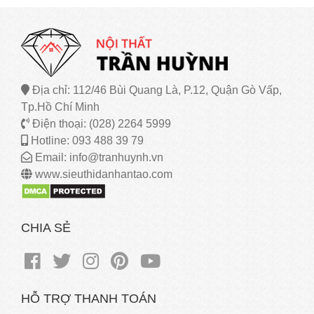
Địa chỉ: 112/46 Bùi Quang Là, P.12, Quận Gò Vấp,
Tp.Hồ Chí Minh
Điện thoại: (028) 2264 5999
Hotline: 093 488 39 79
Email: info@tranhuynh.vn
www.sieuthidanhantao.com
CHIA SẺ
HỖ TRỢ THANH TOÁN