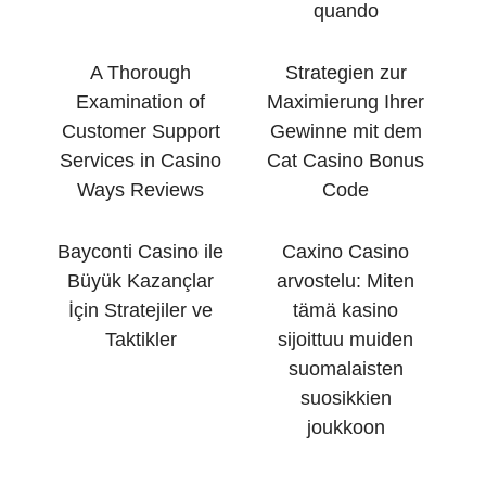
quando
A Thorough
Strategien zur
Examination of
Maximierung Ihrer
Customer Support
Gewinne mit dem
Services in Casino
Cat Casino Bonus
Ways Reviews
Code
Bayconti Casino ile
Caxino Casino
Büyük Kazançlar
arvostelu: Miten
İçin Stratejiler ve
tämä kasino
Taktikler
sijoittuu muiden
suomalaisten
suosikkien
joukkoon