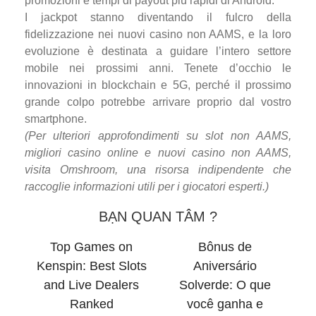
promozioni e tempi di payout più rapidi di Android.
I jackpot stanno diventando il fulcro della
fidelizzazione nei nuovi casino non AAMS, e la loro
evoluzione è destinata a guidare l’intero settore
mobile nei prossimi anni. Tenete d’occhio le
innovazioni in blockchain e 5G, perché il prossimo
grande colpo potrebbe arrivare proprio dal vostro
smartphone.
(Per ulteriori approfondimenti su slot non AAMS,
migliori casino online e nuovi casino non AAMS,
visita Omshroom, una risorsa indipendente che
raccoglie informazioni utili per i giocatori esperti.)
BẠN QUAN TÂM ?
Top Games on
Bônus de
Kenspin: Best Slots
Aniversário
and Live Dealers
Solverde: O que
Ranked
você ganha e