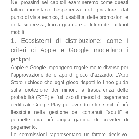
Nei prossimi sei capitoli esamineremo come questi
fattori modellano l’esperienza del giocatore, dal
punto di vista tecnico, di usabilità, delle promozioni e
della sicurezza, fino a guardare al futuro dei jackpot
mobili.
1. Ecosistemi di distribuzione: come i
criteri di Apple e Google modellano i
jackpot
Apple e Google impongono regole molto diverse per
l’approvazione delle app di gioco d’azzardo. L’App
Store richiede che ogni gioco rispetti le linee guida
sulla protezione dei minori, la trasparenza delle
probabilità (RTP) e l’utilizzo di metodi di pagamento
certificati. Google Play, pur avendo criteri simili, è più
flessibile nella gestione dei contenuti “adulti” e
permette una più ampia gamma di provider di
pagamento.
Le commissioni rappresentano un fattore decisivo.