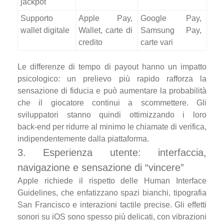
jackpot
Supporto
Apple Pay,
Google Pay,
wallet digitale
Wallet, carte di
Samsung Pay,
credito
carte vari
Le differenze di tempo di payout hanno un impatto
psicologico: un prelievo più rapido rafforza la
sensazione di fiducia e può aumentare la probabilità
che il giocatore continui a scommettere. Gli
sviluppatori stanno quindi ottimizzando i loro
back‑end per ridurre al minimo le chiamate di verifica,
indipendentemente dalla piattaforma.
3. Esperienza utente: interfaccia,
navigazione e sensazione di “vincere”
Apple richiede il rispetto delle Human Interface
Guidelines, che enfatizzano spazi bianchi, tipografia
San Francisco e interazioni tactile precise. Gli effetti
sonori su iOS sono spesso più delicati, con vibrazioni