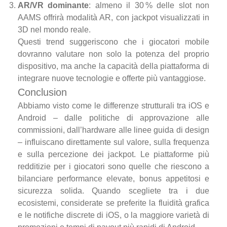
AR/VR dominante
: almeno il 30 % delle slot non
AAMS offrirà modalità AR, con jackpot visualizzati in
3D nel mondo reale.
Questi trend suggeriscono che i giocatori mobile
dovranno valutare non solo la potenza del proprio
dispositivo, ma anche la capacità della piattaforma di
integrare nuove tecnologie e offerte più vantaggiose.
Conclusion
Abbiamo visto come le differenze strutturali tra iOS e
Android – dalle politiche di approvazione alle
commissioni, dall’hardware alle linee guida di design
– influiscano direttamente sul valore, sulla frequenza
e sulla percezione dei jackpot. Le piattaforme più
redditizie per i giocatori sono quelle che riescono a
bilanciare performance elevate, bonus appetitosi e
sicurezza solida. Quando scegliete tra i due
ecosistemi, considerate se preferite la fluidità grafica
e le notifiche discrete di iOS, o la maggiore varietà di