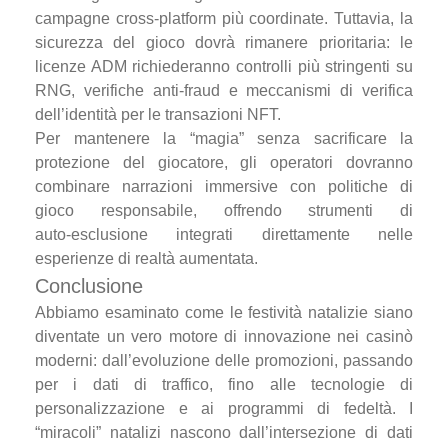
campagne cross‑platform più coordinate. Tuttavia, la
sicurezza del gioco dovrà rimanere prioritaria: le
licenze ADM richiederanno controlli più stringenti su
RNG, verifiche anti‑fraud e meccanismi di verifica
dell’identità per le transazioni NFT.
Per mantenere la “magia” senza sacrificare la
protezione del giocatore, gli operatori dovranno
combinare narrazioni immersive con politiche di
gioco responsabile, offrendo strumenti di
auto‑esclusione integrati direttamente nelle
esperienze di realtà aumentata.
Conclusione
Abbiamo esaminato come le festività natalizie siano
diventate un vero motore di innovazione nei casinò
moderni: dall’evoluzione delle promozioni, passando
per i dati di traffico, fino alle tecnologie di
personalizzazione e ai programmi di fedeltà. I
“miracoli” natalizi nascono dall’intersezione di dati