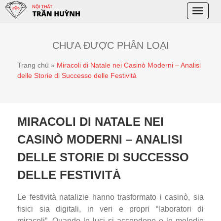
Toggle
naviga
CHƯA ĐƯỢC PHÂN LOẠI
Trang chủ
»
Miracoli di Natale nei Casinò Moderni – Analisi
delle Storie di Successo delle Festività
MIRACOLI DI NATALE NEI
CASINÒ MODERNI – ANALISI
DELLE STORIE DI SUCCESSO
DELLE FESTIVITÀ
Le festività natalizie hanno trasformato i casinò, sia
fisici sia digitali, in veri e propri “laboratori di
miracoli”. Quando le luci si accendono e le melodie