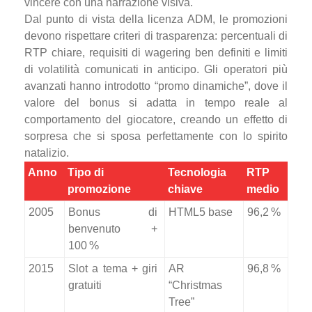
vincere con una narrazione visiva.
Dal punto di vista della licenza ADM, le promozioni
devono rispettare criteri di trasparenza: percentuali di
RTP chiare, requisiti di wagering ben definiti e limiti
di volatilità comunicati in anticipo. Gli operatori più
avanzati hanno introdotto “promo dinamiche”, dove il
valore del bonus si adatta in tempo reale al
comportamento del giocatore, creando un effetto di
sorpresa che si sposa perfettamente con lo spirito
natalizio.
Anno
Tipo di
Tecnologia
RTP
promozione
chiave
medio
2005
Bonus di
HTML5 base
96,2 %
benvenuto +
100 %
2015
Slot a tema + giri
AR
96,8 %
gratuiti
“Christmas
Tree”