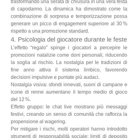
trasformando una serata di chiusura in una vera festa
di capodanno. La dinamica ha dimostrato come la
combinazione di sorpresa e temporizzazione possa
generare un picco di engagement superiore al 30 %
rispetto a una promozione standard.
4. Psicologia del giocatore durante le feste
L’effetto “regalo” spinge i giocatori a percepire le
promozioni natalizie come doni personali, riducendo
la soglia al rischio. La nostalgia per le tradizioni di
fine anno attiva il sistema limbico, favorendo
decisioni impulsive e puntate più audaci.
Nostalgia visiva: sfondi innevati, suoni di campane e
icone di renne aumentano il tempo medio di gioco
del 12 %.
Effetto gruppo: le chat live mostrano più messaggi
festivi, creando un senso di comunità che rafforza la
propensione al wagering.
Per mitigare i rischi, molti operatori hanno introdotto
strumenti di responsabilità sociale: limiti di deposito