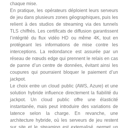
chaque mise.
En pratique, les opérateurs déploient leurs serveurs
de jeu dans plusieurs zones géographiques, puis les
relient à des studios de streaming via des tunnels
TLS chiffrés. Les certificats de diffusion garantissent
l’intégrité du flux vidéo HD ou même 4K, tout en
protégeant les informations de mise contre les
interceptions. La redondance est assurée par un
réseau de nœuds edge qui prennent le relais en cas
de panne d’un centre de données, évitant ainsi les
coupures qui pourraient bloquer le paiement d’un
jackpot.
Le choix entre un cloud public (AWS, Azure) et une
solution hybride influence directement la fiabilité du
jackpot. Un cloud public offre une élasticité
instantanée, mais peut introduire des variations de
latence selon la charge. En revanche, une
architecture hybride, où les serveurs de jeu restent
sur site et le streaming est externalisé, permet un