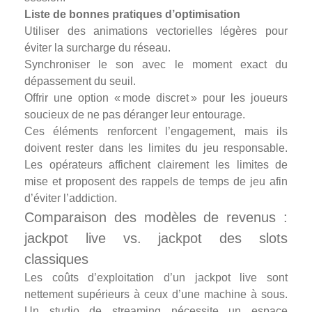
Liste de bonnes pratiques d’optimisation
Utiliser des animations vectorielles légères pour
éviter la surcharge du réseau.
Synchroniser le son avec le moment exact du
dépassement du seuil.
Offrir une option « mode discret » pour les joueurs
soucieux de ne pas déranger leur entourage.
Ces éléments renforcent l’engagement, mais ils
doivent rester dans les limites du jeu responsable.
Les opérateurs affichent clairement les limites de
mise et proposent des rappels de temps de jeu afin
d’éviter l’addiction.
Comparaison des modèles de revenus :
jackpot live vs. jackpot des slots
classiques
Les coûts d’exploitation d’un jackpot live sont
nettement supérieurs à ceux d’une machine à sous.
Un studio de streaming nécessite un espace