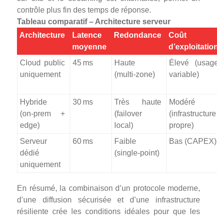
contrôle plus fin des temps de réponse.
Tableau comparatif – Architecture serveur
Architecture
Latence
Redondance
Coût
moyenne
d’exploitatio
Cloud public
45 ms
Haute
Élevé (usag
uniquement
(multi‑zone)
variable)
Hybride
30 ms
Très haute
Modéré
(on‑prem +
(failover
(infrastructure
edge)
local)
propre)
Serveur
60 ms
Faible
Bas (CAPEX)
dédié
(single‑point)
uniquement
En résumé, la combinaison d’un protocole moderne,
d’une diffusion sécurisée et d’une infrastructure
résiliente crée les conditions idéales pour que les