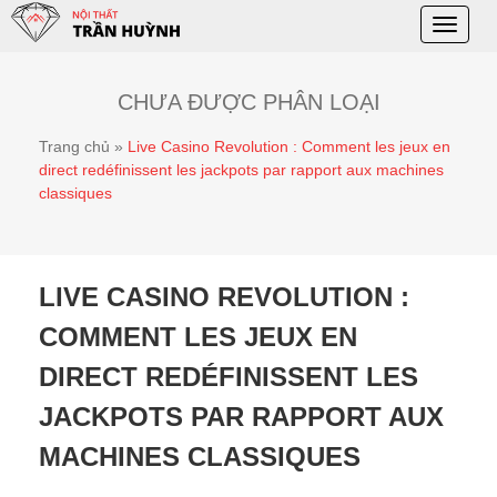
Toggle
naviga
CHƯA ĐƯỢC PHÂN LOẠI
Trang chủ
»
Live Casino Revolution : Comment les jeux en
direct redéfinissent les jackpots par rapport aux machines
classiques
LIVE CASINO REVOLUTION :
COMMENT LES JEUX EN
DIRECT REDÉFINISSENT LES
JACKPOTS PAR RAPPORT AUX
MACHINES CLASSIQUES