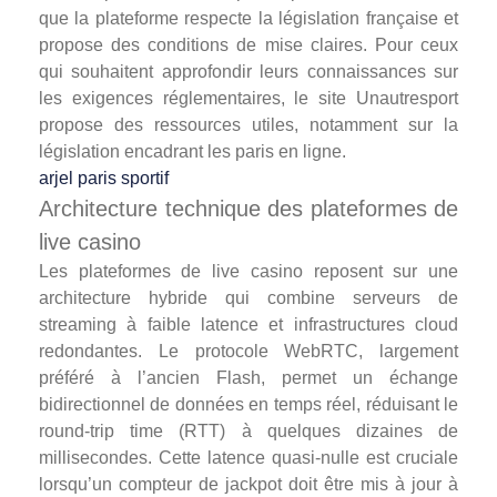
que la plateforme respecte la législation française et
propose des conditions de mise claires. Pour ceux
qui souhaitent approfondir leurs connaissances sur
les exigences réglementaires, le site Unautresport
propose des ressources utiles, notamment sur la
législation encadrant les paris en ligne.
arjel paris sportif
Architecture technique des plateformes de
live casino
Les plateformes de live casino reposent sur une
architecture hybride qui combine serveurs de
streaming à faible latence et infrastructures cloud
redondantes. Le protocole WebRTC, largement
préféré à l’ancien Flash, permet un échange
bidirectionnel de données en temps réel, réduisant le
round‑trip time (RTT) à quelques dizaines de
millisecondes. Cette latence quasi‑nulle est cruciale
lorsqu’un compteur de jackpot doit être mis à jour à