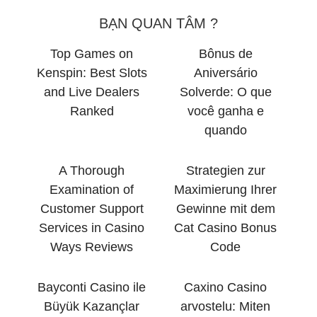
BẠN QUAN TÂM ?
Top Games on
Bônus de
Kenspin: Best Slots
Aniversário
and Live Dealers
Solverde: O que
Ranked
você ganha e
quando
A Thorough
Strategien zur
Examination of
Maximierung Ihrer
Customer Support
Gewinne mit dem
Services in Casino
Cat Casino Bonus
Ways Reviews
Code
Bayconti Casino ile
Caxino Casino
Büyük Kazançlar
arvostelu: Miten