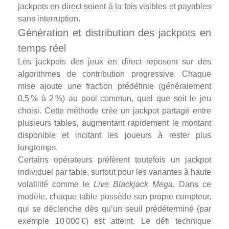
jackpots en direct soient à la fois visibles et payables
sans interruption.
Génération et distribution des jackpots en
temps réel
Les jackpots des jeux en direct reposent sur des
algorithmes de contribution progressive. Chaque
mise ajoute une fraction prédéfinie (généralement
0,5 % à 2 %) au pool commun, quel que soit le jeu
choisi. Cette méthode crée un jackpot partagé entre
plusieurs tables, augmentant rapidement le montant
disponible et incitant les joueurs à rester plus
longtemps.
Certains opérateurs préfèrent toutefois un jackpot
individuel par table, surtout pour les variantes à haute
volatilité comme le
Live Blackjack Mega
. Dans ce
modèle, chaque table possède son propre compteur,
qui se déclenche dès qu’un seuil prédéterminé (par
exemple 10 000 €) est atteint. Le défi technique