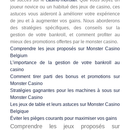
joueur novice ou un habitué des jeux de casino, ces
astuces vous aideront à améliorer votre expérience
de jeu et à augmenter vos gains. Nous aborderons
des stratégies spécifiques, des conseils sur la
gestion de votre bankroll, et comment profiter au
mieux des promotions offertes par le monster casino.
Comprendre les jeux proposés sur Monster Casino
Belgium
L’importance de la gestion de votre bankroll au
casino
Comment tirer parti des bonus et promotions sur
Monster Casino
Stratégies gagnantes pour les machines à sous sur
Monster Casino
Les jeux de table et leurs astuces sur Monster Casino
Belgique
Éviter les pièges courants pour maximiser vos gains
Comprendre les jeux proposés sur