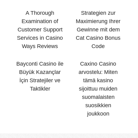
A Thorough
Strategien zur
Examination of
Maximierung Ihrer
Customer Support
Gewinne mit dem
Services in Casino
Cat Casino Bonus
Ways Reviews
Code
Bayconti Casino ile
Caxino Casino
Büyük Kazançlar
arvostelu: Miten
İçin Stratejiler ve
tämä kasino
Taktikler
sijoittuu muiden
suomalaisten
suosikkien
joukkoon