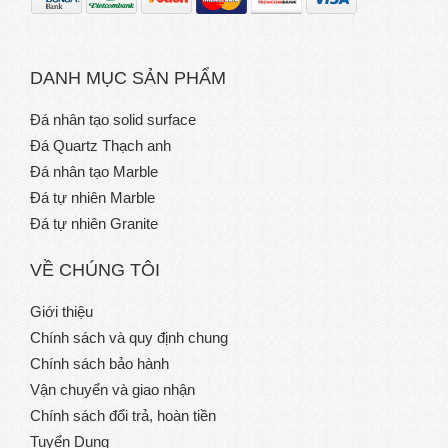
DANH MỤC SẢN PHẨM
Đá nhân tạo solid surface
Đá Quartz Thạch anh
Đá nhân tạo Marble
Đá tự nhiên Marble
Đá tự nhiên Granite
VỀ CHÚNG TÔI
Giới thiệu
Chính sách và quy định chung
Chính sách bảo hành
Vận chuyển và giao nhận
Chính sách đổi trả, hoàn tiền
Tuyển Dụng