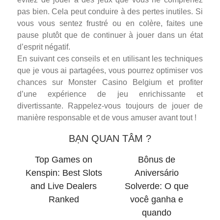
pas bien. Cela peut conduire à des pertes inutiles. Si
vous vous sentez frustré ou en colère, faites une
pause plutôt que de continuer à jouer dans un état
d’esprit négatif.
En suivant ces conseils et en utilisant les techniques
que je vous ai partagées, vous pourrez optimiser vos
chances sur Monster Casino Belgium et profiter
d’une expérience de jeu enrichissante et
divertissante. Rappelez-vous toujours de jouer de
manière responsable et de vous amuser avant tout !
BẠN QUAN TÂM ?
Top Games on
Bônus de
Kenspin: Best Slots
Aniversário
and Live Dealers
Solverde: O que
Ranked
você ganha e
quando