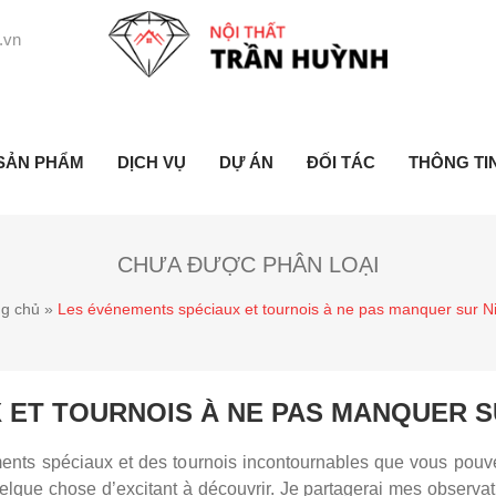
.vn
SẢN PHẨM
DỊCH VỤ
DỰ ÁN
ĐỐI TÁC
THÔNG TI
CHƯA ĐƯỢC PHÂN LOẠI
ng chủ
»
Les événements spéciaux et tournois à ne pas manquer sur N
 ET TOURNOIS À NE PAS MANQUER S
ements spéciaux et des tournois incontournables que vous pouv
quelque chose d’excitant à découvrir. Je partagerai mes observa