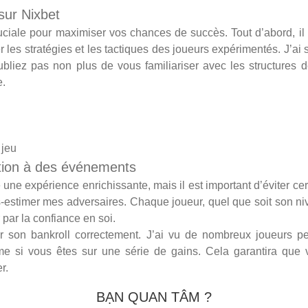
sur Nixbet
uciale pour maximiser vos chances de succès. Tout d’abord, il 
 les stratégies et les tactiques des joueurs expérimentés. J’ai 
liez pas non plus de vous familiariser avec les structures de
e.
 jeu
pation à des événements
 une expérience enrichissante, mais il est important d’éviter ce
-estimer mes adversaires. Chaque joueur, quel que soit son niv
 par la confiance en soi.
 son bankroll correctement. J’ai vu de nombreux joueurs per
me si vous êtes sur une série de gains. Cela garantira que 
r.
BẠN QUAN TÂM ?