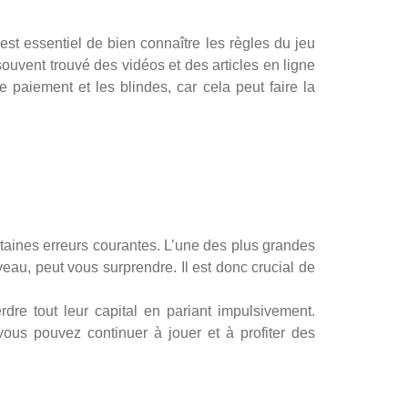
est essentiel de bien connaître les règles du jeu
souvent trouvé des vidéos et des articles en ligne
 paiement et les blindes, car cela peut faire la
rtaines erreurs courantes. L’une des plus grandes
eau, peut vous surprendre. Il est donc crucial de
dre tout leur capital en pariant impulsivement.
vous pouvez continuer à jouer et à profiter des