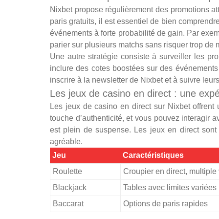
Nixbet propose régulièrement des promotions att
paris gratuits, il est essentiel de bien comprendr
événements à forte probabilité de gain. Par exem
parier sur plusieurs matchs sans risquer trop de mo
Une autre stratégie consiste à surveiller les 
inclure des cotes boostées sur des événements 
inscrire à la newsletter de Nixbet et à suivre le
Les jeux de casino en direct : une exp
Les jeux de casino en direct sur Nixbet offrent
touche d’authenticité, et vous pouvez interagir av
est plein de suspense. Les jeux en direct sont 
agréable.
Jeu
Caractéristiques
Roulette
Croupier en direct, multiple
Blackjack
Tables avec limites variées
Baccarat
Options de paris rapides