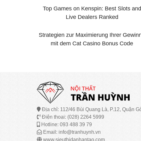
Top Games on Kenspin: Best Slots an
Live Dealers Ranked
Strategien zur Maximierung Ihrer Gewin
mit dem Cat Casino Bonus Code
Địa chỉ: 112/46 Bùi Quang Là, P.12, Quận G
Điện thoại: (028) 2264 5999
Hotline: 093 488 39 79
Email: info@tranhuynh.vn
www.sieuthidanhantao.com