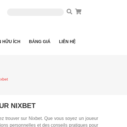
N HỮU ÍCH
BẢNG GIÁ
LIÊN HỆ
ixbet
UR NIXBET
ez trouver sur Nixbet. Que vous soyez un joueur
tions personnelles et des conseils pratiques pour