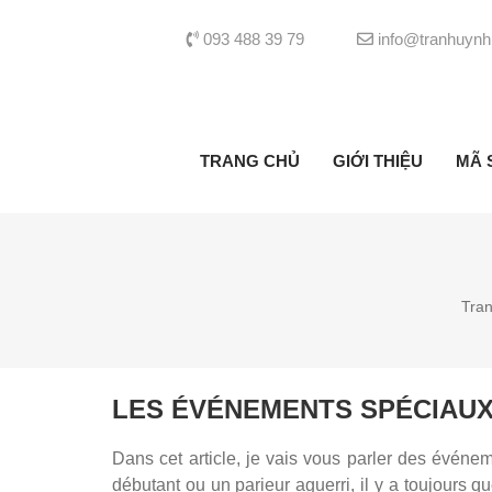
093 488 39 79
info@tranhuynh
TRANG CHỦ
GIỚI THIỆU
MÃ 
Tra
LES ÉVÉNEMENTS SPÉCIAUX
Dans cet article, je vais vous parler des évén
débutant ou un parieur aguerri, il y a toujours 