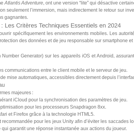
mme
Atlantis Adventure
, ont une version “lite” qui désactive certa
on seulement l’immersion, mais indirectement le retour sur inv
ons gagnantes.
u : Les Critères Techniques Essentiels en 2024
couvrir spécifiquement les environnements mobiles. Les autori
otection des données et de jeu responsable sur smartphone et t
mber Generator) sur les appareils iOS et Android, assurant 
 communications entre le client mobile et le serveur de jeu.
de mise automatiques, accessibles directement depuis l’interfa
au
formes majeures :
uérant iCloud pour la synchronisation des paramètres de jeu.
c optimisation pour les processeurs Snapdragon 8xx.
ari et Firefox grâce à la technologie HTML5.
recommandée pour les jeux Unity afin d’éviter les saccades l
e qui garantit une réponse instantanée aux actions du joueur.