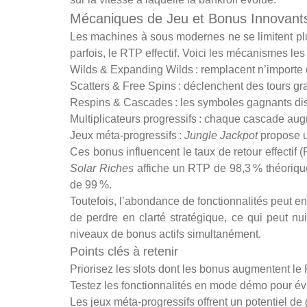
Mécaniques de Jeu et Bonus Innovants
Les machines à sous modernes ne se limitent plus
parfois, le RTP effectif. Voici les mécanismes les
Wilds & Expanding Wilds : remplacent n’importe 
Scatters & Free Spins : déclenchent des tours grat
Respins & Cascades : les symboles gagnants dis
Multiplicateurs progressifs : chaque cascade aug
Jeux méta‑progressifs :
Jungle Jackpot
propose un
Ces bonus influencent le taux de retour effectif
Solar Riches
affiche un RTP de 98,3 % théorique
de 99 %.
Toutefois, l’abondance de fonctionnalités peut en
de perdre en clarté stratégique, ce qui peut nu
niveaux de bonus actifs simultanément.
Points clés à retenir
Priorisez les slots dont les bonus augmentent le 
Testez les fonctionnalités en mode démo pour évi
Les jeux méta‑progressifs offrent un potentiel de 