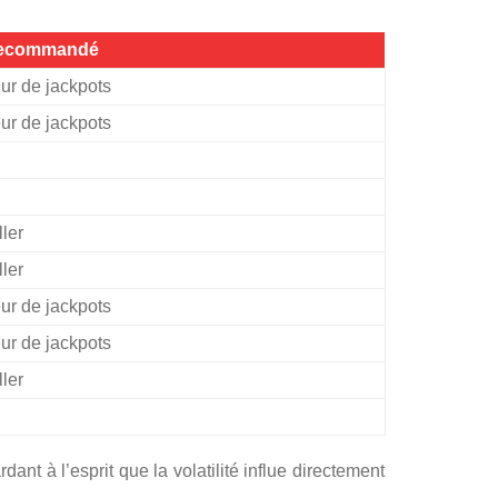
 recommandé
r de jackpots
r de jackpots
ller
ller
r de jackpots
r de jackpots
ller
ant à l’esprit que la volatilité influe directement