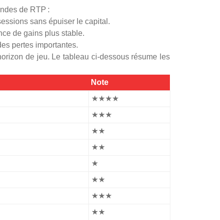
bandes de RTP :
essions sans épuiser le capital.
nce de gains plus stable.
 des pertes importantes.
horizon de jeu. Le tableau ci‑dessous résume les
Note
★★★★
★★★
★★
★★
★
★★
★★★
★★