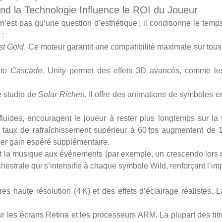
d la Technologie Influence le ROI du Joueur
est pas qu’une question d’esthétique ; il conditionne le temps 
 :
st Gold
. Ce moteur garantit une compatibilité maximale sur tou
pto Cascade
. Unity permet des effets 3D avancés, comme le
e studio de
Solar Riches
. Il offre des animations de symboles
fluides, encouragent le joueur à rester plus longtemps sur l
 taux de rafraîchissement supérieur à 60 fps augmentent de
ger gain espéré supplémentaire.
ent la musique aux événements (par exemple, un crescendo lors
hestrale qui s’intensifie à chaque symbole Wild, renforçant l’imp
res haute résolution (4 K) et des effets d’éclairage réalistes.
 les écrans Retina et les processeurs ARM. La plupart des titr