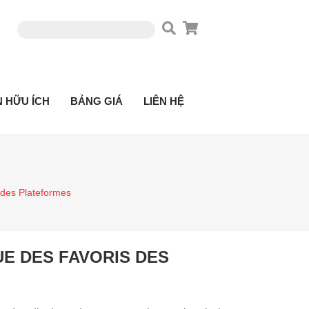
N HỮU ÍCH
BẢNG GIÁ
LIÊN HỆ
 des Plateformes
UE DES FAVORIS DES