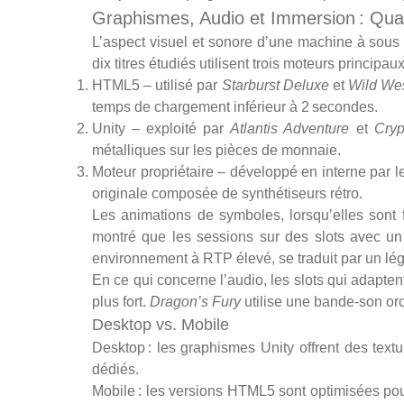
Graphismes, Audio et Immersion : Quan
L’aspect visuel et sonore d’une machine à sous n’
dix titres étudiés utilisent trois moteurs principaux
HTML5 – utilisé par
Starburst Deluxe
et
Wild We
temps de chargement inférieur à 2 secondes.
Unity – exploité par
Atlantis Adventure
et
Cry
métalliques sur les pièces de monnaie.
Moteur propriétaire – développé en interne par l
originale composée de synthétiseurs rétro.
Les animations de symboles, lorsqu’elles sont 
montré que les sessions sur des slots avec un
environnement à RTP élevé, se traduit par un lé
En ce qui concerne l’audio, les slots qui adapt
plus fort.
Dragon’s Fury
utilise une bande‑son orc
Desktop vs. Mobile
Desktop : les graphismes Unity offrent des textu
dédiés.
Mobile : les versions HTML5 sont optimisées pour