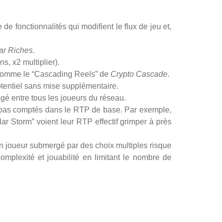
 fonctionnalités qui modifient le flux de jeu et,
ar Riches
.
ns, x2 multiplier).
, comme le “Cascading Reels” de
Crypto Cascade
.
otentiel sans mise supplémentaire.
agé entre tous les joueurs du réseau.
ont pas comptés dans le RTP de base. Par exemple,
r Storm” voient leur RTP effectif grimper à près
 Un joueur submergé par des choix multiples risque
omplexité et jouabilité en limitant le nombre de