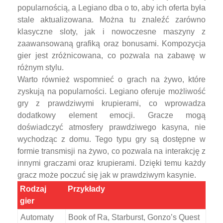
popularnością, a Legiano dba o to, aby ich oferta była
stale aktualizowana. Można tu znaleźć zarówno
klasyczne sloty, jak i nowoczesne maszyny z
zaawansowaną grafiką oraz bonusami. Kompozycja
gier jest zróżnicowana, co pozwala na zabawę w
różnym stylu.
Warto również wspomnieć o grach na żywo, które
zyskują na popularności. Legiano oferuje możliwość
gry z prawdziwymi krupierami, co wprowadza
dodatkowy element emocji. Gracze mogą
doświadczyć atmosfery prawdziwego kasyna, nie
wychodząc z domu. Tego typu gry są dostępne w
formie transmisji na żywo, co pozwala na interakcję z
innymi graczami oraz krupierami. Dzięki temu każdy
gracz może poczuć się jak w prawdziwym kasynie.
Rodzaj
Przykłady
gier
Automaty
Book of Ra, Starburst, Gonzo’s Quest