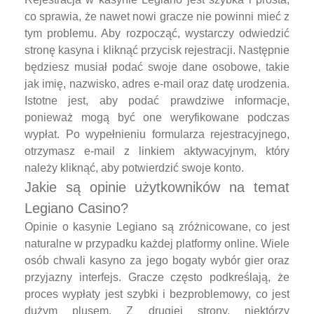
co sprawia, że nawet nowi gracze nie powinni mieć z
tym problemu. Aby rozpocząć, wystarczy odwiedzić
stronę kasyna i kliknąć przycisk rejestracji. Następnie
będziesz musiał podać swoje dane osobowe, takie
jak imię, nazwisko, adres e-mail oraz datę urodzenia.
Istotne jest, aby podać prawdziwe informacje,
ponieważ mogą być one weryfikowane podczas
wypłat. Po wypełnieniu formularza rejestracyjnego,
otrzymasz e-mail z linkiem aktywacyjnym, który
należy kliknąć, aby potwierdzić swoje konto.
Jakie są opinie użytkowników na temat
Legiano Casino?
Opinie o kasynie Legiano są zróżnicowane, co jest
naturalne w przypadku każdej platformy online. Wiele
osób chwali kasyno za jego bogaty wybór gier oraz
przyjazny interfejs. Gracze często podkreślają, że
proces wypłaty jest szybki i bezproblemowy, co jest
dużym plusem. Z drugiej strony, niektórzy