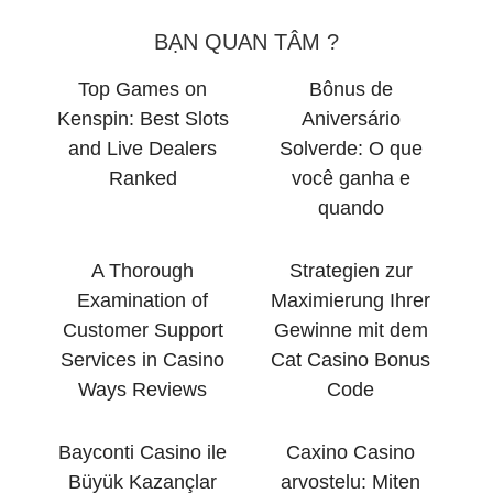
BẠN QUAN TÂM ?
Top Games on
Bônus de
Kenspin: Best Slots
Aniversário
and Live Dealers
Solverde: O que
Ranked
você ganha e
quando
A Thorough
Strategien zur
Examination of
Maximierung Ihrer
Customer Support
Gewinne mit dem
Services in Casino
Cat Casino Bonus
Ways Reviews
Code
Bayconti Casino ile
Caxino Casino
Büyük Kazançlar
arvostelu: Miten