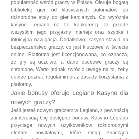
popularność wśród graczy w Polsce. Oferuje bogatą
bibliotekę gier, od klasycznych automatów po
różnorodne stoły do gier karcianych. Co wyróżnia
kasyno Legiano na tle konkurencji to przede
wszystkim jego przyjazny interfejs oraz szybka i
intuicyjna nawigacja. Dodatkowo, kasyno stawia na
bezpieczeństwo graczy, co jest kluczowe w świecie
online. Platforma jest licencjonowana, co oznacza,
że gry są uczciwe, a dane osobowe graczy są
chronione. Warto jednak zwrócić uwagę na to, żeby
dobrze poznać regulamin oraz zasady korzystania z
platformy.
Jakie bonusy oferuje Legiano Kasyno dla
nowych graczy?
Jeśli jesteś nowym graczem w Legiano, z pewnością
zainteresują Cię dostępne bonusy. Kasyno Legiano
przyciąga nowych użytkowników różnorodnymi
ofertami powitalnymi, które mogą znacząco