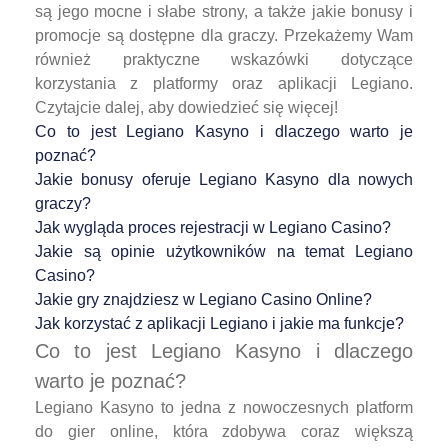
są jego mocne i słabe strony, a także jakie bonusy i
promocje są dostępne dla graczy. Przekażemy Wam
również praktyczne wskazówki dotyczące
korzystania z platformy oraz aplikacji Legiano.
Czytajcie dalej, aby dowiedzieć się więcej!
Co to jest Legiano Kasyno i dlaczego warto je
poznać?
Jakie bonusy oferuje Legiano Kasyno dla nowych
graczy?
Jak wygląda proces rejestracji w Legiano Casino?
Jakie są opinie użytkowników na temat Legiano
Casino?
Jakie gry znajdziesz w Legiano Casino Online?
Jak korzystać z aplikacji Legiano i jakie ma funkcje?
Co to jest Legiano Kasyno i dlaczego
warto je poznać?
Legiano Kasyno to jedna z nowoczesnych platform
do gier online, która zdobywa coraz większą