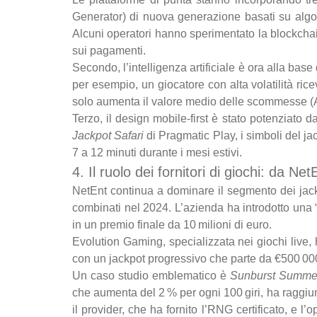
Generator) di nuova generazione basati su algor
Alcuni operatori hanno sperimentato la blockchain
sui pagamenti.
Secondo, l’intelligenza artificiale è ora alla ba
per esempio, un giocatore con alta volatilità ric
solo aumenta il valore medio delle scommesse (
Terzo, il design mobile‑first è stato potenziato 
Jackpot Safari
di Pragmatic Play, i simboli del 
7 a 12 minuti durante i mesi estivi.
4. Il ruolo dei fornitori di giochi: da N
NetEnt continua a dominare il segmento dei jack
combinati nel 2024. L’azienda ha introdotto una
in un premio finale da 10 milioni di euro.
Evolution Gaming, specializzata nei giochi live,
con un jackpot progressivo che parte da €500 000 
Un caso studio emblematico è
Sunburst Summe
che aumenta del 2 % per ogni 100 giri, ha raggiunt
il provider, che ha fornito l’RNG certificato, e 