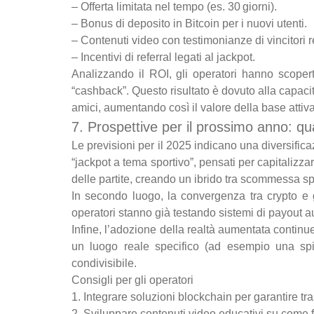
– Offerta limitata nel tempo (es. 30 giorni).
– Bonus di deposito in Bitcoin per i nuovi utenti.
– Contenuti video con testimonianze di vincitori re
– Incentivi di referral legati al jackpot.
Analizzando il ROI, gli operatori hanno scopert
“cashback”. Questo risultato è dovuto alla capacit
amici, aumentando così il valore della base attiva
7. Prospettive per il prossimo anno: qu
Le previsioni per il 2025 indicano una diversifica
“jackpot a tema sportivo”, pensati per capitalizzare
delle partite, creando un ibrido tra scommessa spo
In secondo luogo, la convergenza tra crypto e g
operatori stanno già testando sistemi di payout au
Infine, l’adozione della realtà aumentata continue
un luogo reale specifico (ad esempio una spi
condivisibile.
Consigli per gli operatori
1. Integrare soluzioni blockchain per garantire t
2. Sviluppare contenuti video educativi su come fu