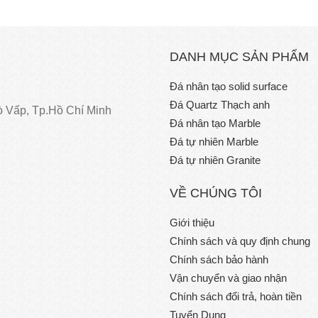
DANH MỤC SẢN PHẨM
Đá nhân tạo solid surface
Đá Quartz Thạch anh
ò Vấp, Tp.Hồ Chí Minh
Đá nhân tạo Marble
Đá tự nhiên Marble
Đá tự nhiên Granite
VỀ CHÚNG TÔI
Giới thiệu
Chính sách và quy định chung
Chính sách bảo hành
Vận chuyển và giao nhận
Chính sách đổi trả, hoàn tiền
Tuyển Dụng