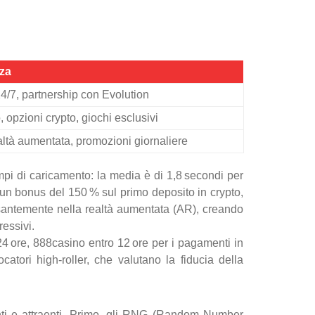
rza
 24/7, partnership con Evolution
 opzioni crypto, giochi esclusivi
ealtà aumentata, promozioni giornaliere
mpi di caricamento: la media è di 1,8 secondi per
o un bonus del 150 % sul primo deposito in crypto,
esantemente nella realtà aumentata (AR), creando
ressivi.
24 ore, 888casino entro 12 ore per i pagamenti in
catori high‑roller, che valutano la fiducia della
renti e attraenti. Primo, gli RNG (Random Number