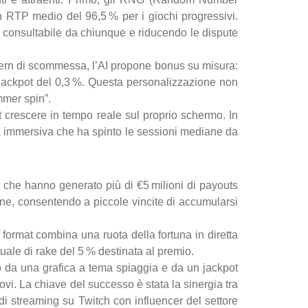
n RTP medio del 96,5 % per i giochi progressivi.
o” consultabile da chiunque e riducendo le dispute
attern di scommessa, l’AI propone bonus su misura:
il jackpot del 0,3 %. Questa personalizzazione non
mer spin”.
ot crescere in tempo reale sul proprio schermo. In
a immersiva che ha spinto le sessioni mediane da
, che hanno generato più di €5 milioni di payouts
ne, consentendo a piccole vincite di accumularsi
format combina una ruota della fortuna in diretta
uale di rake del 5 % destinata al premio.
to da una grafica a tema spiaggia e da un jackpot
ovi. La chiave del successo è stata la sinergia tra
 di streaming su Twitch con influencer del settore