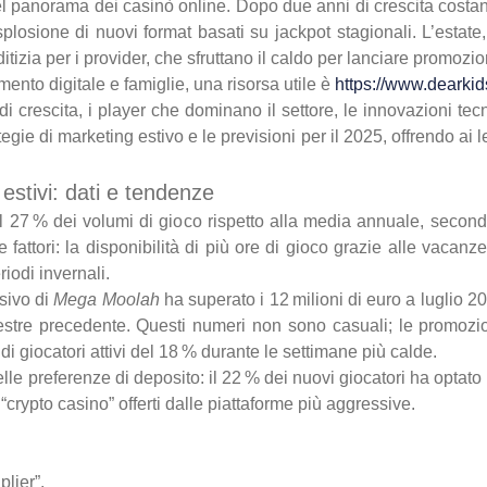
l panorama dei casinò online. Dopo due anni di crescita costante,
’esplosione di nuovi format basati su jackpot stagionali. L’estat
izia per i provider, che sfruttano il caldo per lanciare promozioni
mento digitale e famiglie, una risorsa utile è
https://www.dearkids
i crescita, i player che dominano il settore, le innovazioni tec
tegie di marketing estivo e le previsioni per il 2025, offrendo a
estivi: dati e tendenze
27 % dei volumi di gioco rispetto alla media annuale, secondo 
 fattori: la disponibilità di più ore di gioco grazie alle vaca
riodi invernali.
ssivo di
Mega Moolah
ha superato i 12 milioni di euro a luglio 
mestre precedente. Questi numeri non sono casuali; le promozion
giocatori attivi del 18 % durante le settimane più calde.
eferenze di deposito: il 22 % dei nuovi giocatori ha optato per 
“crypto casino” offerti dalle piattaforme più aggressive.
lier”.