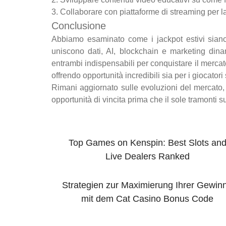
3. Collaborare con piattaforme di streaming per la
Conclusione
Abbiamo esaminato come i jackpot estivi siano 
uniscono dati, AI, blockchain e marketing din
entrambi indispensabili per conquistare il mercat
offrendo opportunità incredibili sia per i giocatori 
Rimani aggiornato sulle evoluzioni del mercato, 
opportunità di vincita prima che il sole tramonti s
Top Games on Kenspin: Best Slots an
Live Dealers Ranked
Strategien zur Maximierung Ihrer Gewin
mit dem Cat Casino Bonus Code