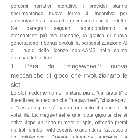
percorsi narrativi interattivi, i provider stanno
sperimentando nuove forme di incentivo per
aumentare sia il tasso di conversione che la fedeltà.
Nei paragrafi seguenti approfondiremo le
meccaniche più rivoluzionarie, la grafica di nuova
generazione, i bonus evoluti, la personalizzazione AI
e il ruolo delle licenze non‑AAMS nella spinta
creativa del settore.
1. L’era dei “megawheel”: nuove
meccaniche di gioco che rivoluzionano le
slot
Le slot moderne non si limitano più a “giri gratuiti” e
linee fisse; le meccaniche “megawheel”, “cluster‑pay”
e “cascading reels” hanno ridefinito il concetto di
volatilità. La megawheel è una ruota gigante che si
attiva dopo un certo numero di spin, offrendo premi
multipli, simboli wild espansi o addirittura l’accesso a
un mini‑gioco. Questa dinamica aumenta la