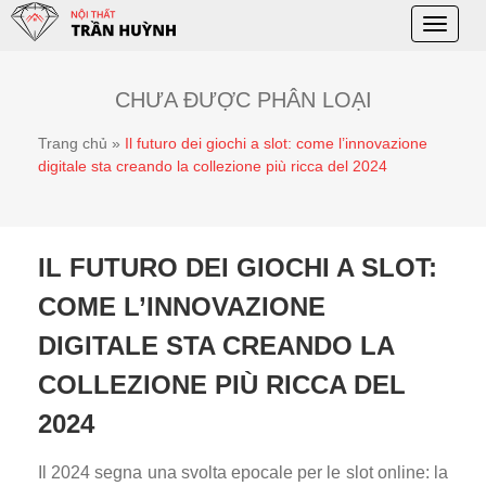
Toggle
naviga
CHƯA ĐƯỢC PHÂN LOẠI
Trang chủ
»
Il futuro dei giochi a slot: come l’innovazione
digitale sta creando la collezione più ricca del 2024
IL FUTURO DEI GIOCHI A SLOT:
COME L’INNOVAZIONE
DIGITALE STA CREANDO LA
COLLEZIONE PIÙ RICCA DEL
2024
Il 2024 segna una svolta epocale per le slot online: la