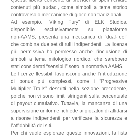
contenuti più audaci, come simboli a tema storico
controverso o meccaniche di gioco non tradizionali.
Ad esempio, “Viking Fury” di ELK Studios,
disponibile esclusivamente su piattaforme
non‑AAMS, presenta una meccanica di “dual‑reel”
che combina due set di rulli indipendenti. La licenza
più permissiva ha permesso anche l’inclusione di
simboli a tema mitologico nordico, che sarebbero
stati considerati “sensibili” sotto la normativa AAMS.
Le licenze flessibili favoriscono anche l’introduzione
di bonus più complessi, come i “Progressive
Multiplier Trails” descritti nella sezione precedente,
poiché non vi sono limiti stringenti sulla percentuale
di payout cumulativo. Tuttavia, la mancanza di una
supervisione uniforme richiede ai giocatori di affidarsi
a risorse indipendenti per verificare la sicurezza e
l’affidabilità dei siti.
Per chi vuole esplorare queste innovazioni, la lista