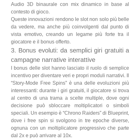
Audio 3D binaurale con mix dinamico in base al
contesto di gioco.
Queste innovazioni rendono le slot non solo più belle
da vedere, ma anche più coinvolgenti dal punto di
vista emotivo, creando un legame più forte tra il
giocatore e il bonus offerto.
3. Bonus evoluti: da semplici giri gratuiti a
campagne narrative interattive
I bonus delle slot hanno lasciato il ruolo di semplice
incentivo per diventare veri e propri moduli narrativi. Il
“Story‑Mode Free Spins” è una delle evoluzioni più
interessanti: durante i giri gratuiti, il giocatore si trova
al centro di una trama a scelte multiple, dove ogni
decisione può sbloccare moltiplicatori o simboli
speciali. Un esempio è “Chrono Raiders” di Blueprint,
dove i free spin si svolgono in tre epoche diverse,
ognuna con un moltiplicatore progressivo che parte
dal 2x e può arrivare al 10x.