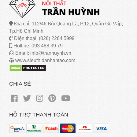
Địa chỉ: 112/46 Bùi Quang Là, P.12, Quận Gò Vấp,
Tp.Hồ Chí Minh
Điện thoại: (028) 2264 5999
Hotline: 093 488 39 79
Email: info@tranhuynh.vn
www.sieuthidanhantao.com
CHIA SẺ
HỖ TRỢ THANH TOÁN