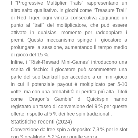
I “Progressive Multiplier Trails” rappresentano un
altro salto qualitativo. In giochi come “Treasure Trail”
di Red Tiger, ogni vincita consecutiva aggiunge un
punto al “trail” del moltiplicatore, che può essere
attivato in qualsiasi momento per raddoppiare i
premi. Questo meccanismo spinge il giocatore a
prolungare la sessione, aumentando il tempo medio
di gioco del 15 %.
Infine, i “Risk‑Reward Mini‑Games” introducono una
scelta di rischio: il giocatore può scommettere una
parte del suo bankroll per accedere a un mini‑gioco
in cui il potenziale payout è moltiplicato per 5‑10
volte, ma con una probabilità di perdita più alta. Titoli
come “Dragon’s Gamble” di Quickspin hanno
registrato un tasso di conversione del 9 % per queste
offerte, rispetto al 5 % dei free spin tradizionali.
Statistiche recenti (2024)
Conversione da free spin a deposito: 7,8 % per le slot
con Story‑Mode, 5,2 % per quelle senza.