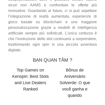
sicuri non AAMS e confrontare le offerte più
innovative. Guardando al futuro, ci si può aspettare
l’integrazione di realtà aumentata, esperienze di
gioco basate su blockchain e una maggiore
personalizzazione grazie a modelli di intelligenza
artificiale sempre più sofisticati. L’unica certezza è
che l’evoluzione delle slot continuerà a sorprendere,
trasformando ogni spin in una piccola avventura
digitale.
BẠN QUAN TÂM ?
Top Games on
Bônus de
Kenspin: Best Slots
Aniversário
and Live Dealers
Solverde: O que
Ranked
você ganha e
quando