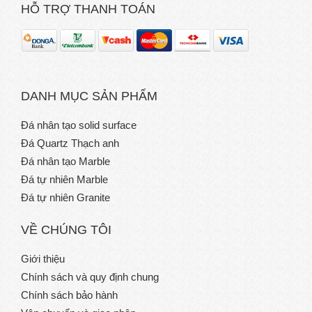
HỖ TRỢ THANH TOÁN
DANH MỤC SẢN PHẨM
Đá nhân tạo solid surface
Đá Quartz Thạch anh
Đá nhân tạo Marble
Đá tự nhiên Marble
Đá tự nhiên Granite
VỀ CHÚNG TÔI
Giới thiệu
Chính sách và quy định chung
Chính sách bảo hành