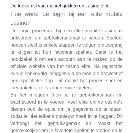
De toekomst van mobiel gokken en casino elite
Hoe werkt de login bij een elite mobile
casino?
De login procedure bij een elite mobile casino is
ontworpen om gebruikersgemak te bieden. Spelers
hoeven slechts enkele stappen te volgen om toegang
te krijgen tot hun favoriete spellen. Eerst is het
noodzakelijk om een account aan te maken op de
officiële website van het casino elite. Na registratie
kun je eenvoudig inloggen via de mobiele browser of
een specifieke app. Dit maakt het proces snel en
toegankelijk, zelfs voor nieuwe spelers.
Bij het inloggen dien je je gebruikersnaam en
wachtwoord in te voeren. Veel elite online casino’s
bieden ook de optie om je gegevens op te slaan,
zodat je niet telkens opnieuw hoeft in te loggen. Dit
verhoogt het gebruiksgemak en maakt het
gemakkelijker om je favoriete spellen te vinden en te