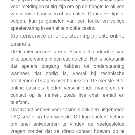
voor meldingen nuttig zijn om op de hoogte te blijven
van nieuwe bonussen of promoties. Door deze tips te
volgen, kun je genieten van een leuke en veilige
speelervaring in een elite mobile casino.
Klantenservice en ondersteuning bij elite online
casino’s
De klantenservice is een essentieel onderdeel van
elke spelervaring in een casino elite. Het is belangrijk
dat spelers toegang hebben tot ondersteuning
wanneer dat nodig is, vooral bij technische
problemen of vragen over bonussen. De meeste elite
online casino’s bieden verschillende manieren om
contact op te nemen, zoals live chat, e-mail en
telefoon.
Daarnaast hebben veel casino’s ook een uitgebreide
FAQ-sectie op hun website. Dit kan spelers helpen
om snel antwoorden te vinden op veelgestelde
vragen zonder dat ze direct contact hoeven op te