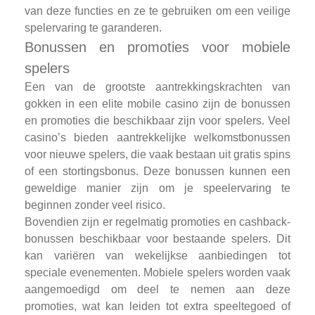
van deze functies en ze te gebruiken om een veilige
spelervaring te garanderen.
Bonussen en promoties voor mobiele
spelers
Een van de grootste aantrekkingskrachten van
gokken in een elite mobile casino zijn de bonussen
en promoties die beschikbaar zijn voor spelers. Veel
casino’s bieden aantrekkelijke welkomstbonussen
voor nieuwe spelers, die vaak bestaan uit gratis spins
of een stortingsbonus. Deze bonussen kunnen een
geweldige manier zijn om je speelervaring te
beginnen zonder veel risico.
Bovendien zijn er regelmatig promoties en cashback-
bonussen beschikbaar voor bestaande spelers. Dit
kan variëren van wekelijkse aanbiedingen tot
speciale evenementen. Mobiele spelers worden vaak
aangemoedigd om deel te nemen aan deze
promoties, wat kan leiden tot extra speeltegoed of