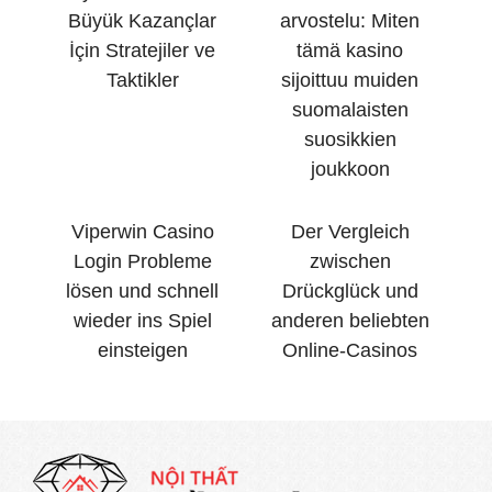
Büyük Kazançlar
arvostelu: Miten
İçin Stratejiler ve
tämä kasino
Taktikler
sijoittuu muiden
suomalaisten
suosikkien
joukkoon
Viperwin Casino
Der Vergleich
Login Probleme
zwischen
lösen und schnell
Drückglück und
wieder ins Spiel
anderen beliebten
einsteigen
Online-Casinos