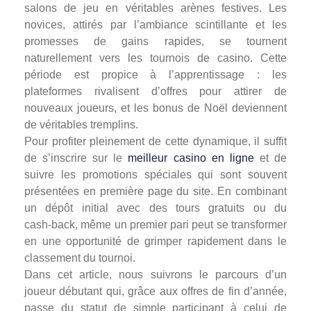
salons de jeu en véritables arènes festives. Les
novices, attirés par l’ambiance scintillante et les
promesses de gains rapides, se tournent
naturellement vers les tournois de casino. Cette
période est propice à l’apprentissage : les
plateformes rivalisent d’offres pour attirer de
nouveaux joueurs, et les bonus de Noël deviennent
de véritables tremplins.
Pour profiter pleinement de cette dynamique, il suffit
de s’inscrire sur le
meilleur casino en ligne
et de
suivre les promotions spéciales qui sont souvent
présentées en première page du site. En combinant
un dépôt initial avec des tours gratuits ou du
cash‑back, même un premier pari peut se transformer
en une opportunité de grimper rapidement dans le
classement du tournoi.
Dans cet article, nous suivrons le parcours d’un
joueur débutant qui, grâce aux offres de fin d’année,
passe du statut de simple participant à celui de