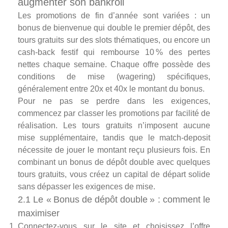
augmenter son bankroll
Les promotions de fin d’année sont variées : un
bonus de bienvenue qui double le premier dépôt, des
tours gratuits sur des slots thématiques, ou encore un
cash‑back festif qui rembourse 10 % des pertes
nettes chaque semaine. Chaque offre possède des
conditions de mise (wagering) spécifiques,
généralement entre 20x et 40x le montant du bonus.
Pour ne pas se perdre dans les exigences,
commencez par classer les promotions par facilité de
réalisation. Les tours gratuits n’imposent aucune
mise supplémentaire, tandis que le match‑deposit
nécessite de jouer le montant reçu plusieurs fois. En
combinant un bonus de dépôt double avec quelques
tours gratuits, vous créez un capital de départ solide
sans dépasser les exigences de mise.
2.1 Le « Bonus de dépôt double » : comment le
maximiser
Connectez‑vous sur le site et choisissez l’offre