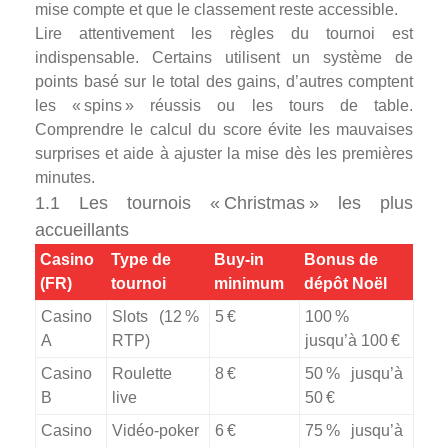
mise compte et que le classement reste accessible.
Lire attentivement les règles du tournoi est
indispensable. Certains utilisent un système de
points basé sur le total des gains, d’autres comptent
les « spins » réussis ou les tours de table.
Comprendre le calcul du score évite les mauvaises
surprises et aide à ajuster la mise dès les premières
minutes.
1.1 Les tournois « Christmas » les plus
accueillants
Casino
Type de
Buy‑in
Bonus de
(FR)
tournoi
minimum
dépôt Noël
Casino
Slots (12 %
5 €
100 %
A
RTP)
jusqu’à 100 €
Casino
Roulette
8 €
50 % jusqu’à
B
live
50 €
Casino
Vidéo‑poker
6 €
75 % jusqu’à