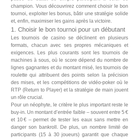
champion. Vous découvrirez comment choisir le bon
tournoi, exploiter les bonus, bâtir une stratégie solide
et, enfin, maximiser les gains après la victoire.
1. Choisir le bon tournoi pour un débutant
Les tournois de casino se déclinent en plusieurs
formats, chacun avec ses propres mécaniques et
exigences. Les plus courants sont les tournois de
machines à sous, où le score dépend du nombre de
lignes gagnantes et du montant misé, les tournois de
roulette qui attribuent des points selon la précision
des mises, et les compétitions de vidéo‑poker où le
RTP (Return to Player) et la stratégie de main jouent
un rôle crucial.
Pour un néophyte, le critère le plus important reste le
buy‑in. Un montant d’entrée faible – souvent entre 5 €
et 10 € – permet de tester les eaux sans mettre en
danger son bankroll. De plus, un nombre limité de
participants (15 à 30 joueurs) garantit que chaque