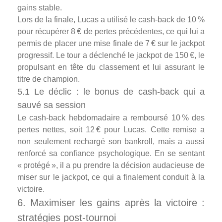
gains stable.
Lors de la finale, Lucas a utilisé le cash‑back de 10 %
pour récupérer 8 € de pertes précédentes, ce qui lui a
permis de placer une mise finale de 7 € sur le jackpot
progressif. Le tour a déclenché le jackpot de 150 €, le
propulsant en tête du classement et lui assurant le
titre de champion.
5.1 Le déclic : le bonus de cash‑back qui a
sauvé sa session
Le cash‑back hebdomadaire a remboursé 10 % des
pertes nettes, soit 12 € pour Lucas. Cette remise a
non seulement rechargé son bankroll, mais a aussi
renforcé sa confiance psychologique. En se sentant
« protégé », il a pu prendre la décision audacieuse de
miser sur le jackpot, ce qui a finalement conduit à la
victoire.
6. Maximiser les gains après la victoire :
stratégies post‑tournoi