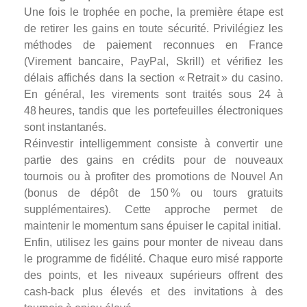
Une fois le trophée en poche, la première étape est
de retirer les gains en toute sécurité. Privilégiez les
méthodes de paiement reconnues en France
(Virement bancaire, PayPal, Skrill) et vérifiez les
délais affichés dans la section « Retrait » du casino.
En général, les virements sont traités sous 24 à
48 heures, tandis que les portefeuilles électroniques
sont instantanés.
Réinvestir intelligemment consiste à convertir une
partie des gains en crédits pour de nouveaux
tournois ou à profiter des promotions de Nouvel An
(bonus de dépôt de 150 % ou tours gratuits
supplémentaires). Cette approche permet de
maintenir le momentum sans épuiser le capital initial.
Enfin, utilisez les gains pour monter de niveau dans
le programme de fidélité. Chaque euro misé rapporte
des points, et les niveaux supérieurs offrent des
cash‑back plus élevés et des invitations à des