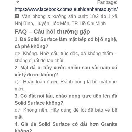
📌 Fanpage:
https://www.facebook.com/sieuthidanhantaouytin/
🏢 Văn phòng & xưởng sản xuất: 18/2 ấp 1 xã
Nhị Bình, Huyện Hóc Môn, TP. Hồ Chí Minh
FAQ – Câu hỏi thường gặp
1. Đá Solid Surface làm mặt bếp có bị ố nghệ,
cà phê không?
👉 Không. Nhờ cấu trúc đặc, đá không thấm –
không ố, rất dễ lau chùi.
2. Mặt đá bị trầy xước nhiều sau vài năm có
xử lý được không?
👉 Hoàn toàn được. Đánh bóng là bề mặt như
mới.
3. Có đặt nồi lẩu, chảo nóng trực tiếp lên đá
Solid Surface không?
👉 Không nên. Hãy dùng đế lót để bảo vệ bề
mặt.
4. Giá đá Solid Surface có đắt hơn Granite
không?