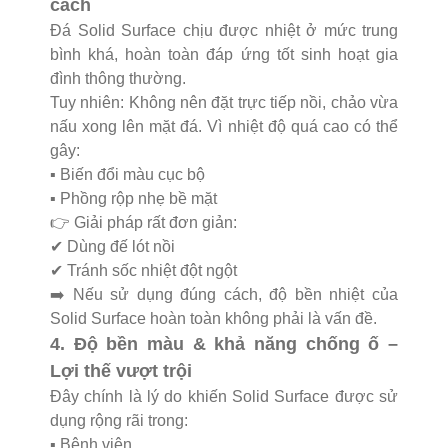
cách
Đá Solid Surface chịu được nhiệt ở mức trung
bình khá, hoàn toàn đáp ứng tốt sinh hoạt gia
đình thông thường.
Tuy nhiên:
Không nên đặt trực tiếp nồi, chảo vừa
nấu xong lên mặt đá. Vì n
hiệt độ quá cao có thể
gây:
▪️ Biến đổi màu cục bộ
▪️ Phồng rộp nhẹ bề mặt
👉 Giải pháp rất đơn giản:
✔ Dùng đế lót nồi
✔ Tránh sốc nhiệt đột ngột
➡️ Nếu sử dụng đúng cách, độ bền nhiệt của
Solid Surface hoàn toàn không phải là vấn đề.
4. Độ bền màu & khả năng chống ố –
Lợi thế vượt trội
Đây chính là lý do khiến Solid Surface được sử
dụng rộng rãi trong:
▪️ Bệnh viện