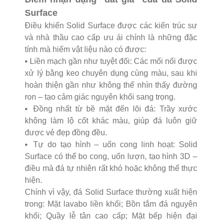
Surface
Điều khiến Solid Surface được các kiến trúc sư
và nhà thầu cao cấp ưu ái chính là những đặc
tính mà hiếm vật liệu nào có được:
▪️ Liền mạch gần như tuyệt đối: Các mối nối được
xử lý bằng keo chuyên dụng cùng màu, sau khi
hoàn thiện gần như không thể nhìn thấy đường
ron – tạo cảm giác nguyên khối sang trọng.
▪️ Đồng nhất từ bề mặt đến lõi đá: Trầy xước
không làm lộ cốt khác màu, giúp đá luôn giữ
được vẻ đẹp đồng đều.
▪️ Tự do tạo hình – uốn cong linh hoạt: Solid
Surface có thể bo cong, uốn lượn, tạo hình 3D –
điều mà đá tự nhiên rất khó hoặc không thể thực
hiện.
Chính vì vậy, đá Solid Surface thường xuất hiện
trong: Mặt lavabo liền khối; Bồn tắm đá nguyên
khối; Quầy lễ tân cao cấp; Mặt bếp hiện đại