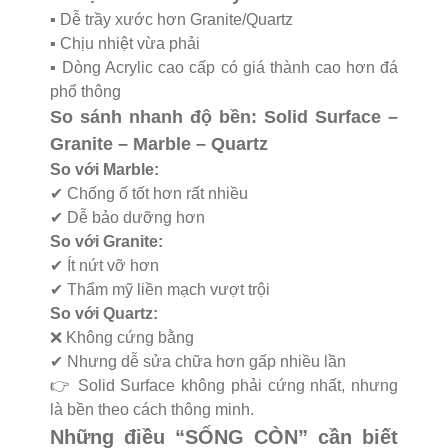
▪️ Dễ trầy xước hơn Granite/Quartz
▪️ Chịu nhiệt vừa phải
▪️ Dòng Acrylic cao cấp có giá thành cao hơn đá
phổ thông
So sánh nhanh độ bền: Solid Surface –
Granite – Marble – Quartz
So với Marble:
✔ Chống ố tốt hơn rất nhiều
✔ Dễ bảo dưỡng hơn
So với Granite:
✔ Ít nứt vỡ hơn
✔ Thẩm mỹ liền mạch vượt trội
So với Quartz:
❌ Không cứng bằng
✔ Nhưng dễ sửa chữa hơn gấp nhiều lần
👉 Solid Surface không phải cứng nhất, nhưng
là bền theo cách thông minh.
Những điều “SỐNG CÒN” cần biết