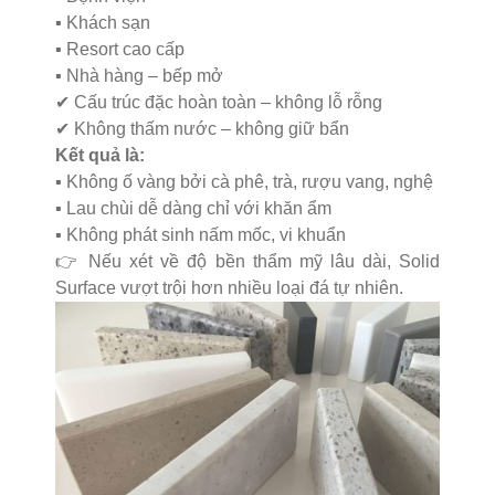
▪️ Khách sạn
▪️ Resort cao cấp
▪️ Nhà hàng – bếp mở
✔ Cấu trúc đặc hoàn toàn – không lỗ rỗng
✔ Không thấm nước – không giữ bẩn
Kết quả là:
▪️ Không ố vàng bởi cà phê, trà, rượu vang, nghệ
▪️ Lau chùi dễ dàng chỉ với khăn ẩm
▪️ Không phát sinh nấm mốc, vi khuẩn
👉 Nếu xét về độ bền thẩm mỹ lâu dài, Solid
Surface vượt trội hơn nhiều loại đá tự nhiên.