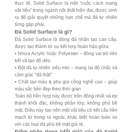
thực tế, Solid Surface là một “cuộc cách mạng
vật liệu” trong ngành nội thất hiện đại, được sinh
ra để giải quyết những hạn chế mà đá tự nhiên
từng gặp phải.
Đá Solid Surface là gì?
Đá Solid Surface là dòng đá nhân tạo cao cấp,
được tạo thành từ sự kết hợp hoàn hảo giữa:
▪️ Nhựa Acrylic hoặc Polyester – đóng vai trò liên
kết và tạo độ dẻo
▪️ Bột đá tự nhiên siêu mịn – mang lại độ chắc và
cảm giác “đá thật”
▪️ Chất tạo màu & phụ gia công nghệ cao – giúp
màu sắc bền đẹp theo thời gian
Toàn bộ hỗn hợp này được trộn đồng nhất và ép
thành khối đặc, không phân lớp, không phủ bề
mặt. Điều này tạo nên một vật liệu có kết cấu liền
mạch từ trong ra ngoài, khác biệt hoàn toàn so
với các loại đá phủ bề mặt giá rẻ.
Điểm nhận dạng “đắt giá” của đá Solid