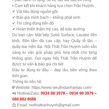
▪️ Cam kết khi khách hàng lựa chọn Trần Huỳnh
✔ Vật liệu đúng nguồn gốc
✔ Báo giá minh bạch – không phát sinh
✔ Thi công đúng tiến độ
✔ Hoàn thiện thẩm mỹ cao, dễ bảo dưỡng
Dù bạn cần:
Mặt bếp Solid Surface,
Lavabo liền
khối,
Bồn tắm đá cao cấp, hay
Quầy lễ tân –
quầy bar hiện đại.
Nội Thất Trần Huỳnh luôn sẵn
sàng tư vấn giải pháp phù hợp nhất cho từng
không gian.
Gọi ngay Nội Thất Trần Huỳnh để
được tư vấn & báo giá chi tiết
Đầu tư đúng từ đầu – đẹp lâu, bền vững theo
thời gian.
Thông tin liên hệ:
🌐 Website: https://www.sieuthidanhantao.com/
📲 Hotline/Zalo:
0934 88 3979 – 0934 99 3979 –
088 882 8686
📩 Email: noithattranhuynh@gmail.com