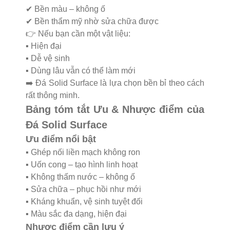
✔ Bền màu – không ố
✔ Bền thẩm mỹ nhờ sửa chữa được
👉 Nếu bạn cần một vật liệu:
▪️ Hiện đại
▪️ Dễ vệ sinh
▪️ Dùng lâu vẫn có thể làm mới
➡️ Đá Solid Surface là lựa chọn bền bỉ theo cách
rất thông minh.
Bảng tóm tắt Ưu & Nhược điểm của
Đá Solid Surface
Ưu điểm nổi bật
▪️ Ghép nối liền mạch không ron
▪️ Uốn cong – tạo hình linh hoạt
▪️ Không thấm nước – không ố
▪️ Sửa chữa – phục hồi như mới
▪️ Kháng khuẩn, vệ sinh tuyệt đối
▪️ Màu sắc đa dạng, hiện đại
Nhược điểm cần lưu ý