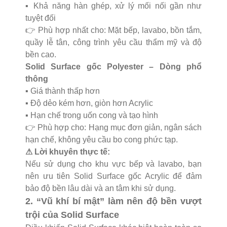
▪️ Khả năng hàn ghép, xử lý mối nối gần như
tuyệt đối
👉 Phù hợp nhất cho:
Mặt bếp, lavabo, bồn tắm,
quầy lễ tân, công trình yêu cầu thẩm mỹ và độ
bền cao.
Solid Surface gốc Polyester – Dòng phổ
thông
▪️ Giá thành thấp hơn
▪️ Độ dẻo kém hơn, giòn hơn Acrylic
▪️ Hạn chế trong uốn cong và tạo hình
👉 Phù hợp cho:
Hạng mục đơn giản, ngân sách
hạn chế, không yêu cầu bo cong phức tạp.
⚠ Lời khuyên thực tế:
Nếu sử dụng cho khu vực bếp và lavabo, bạn
nên ưu tiên Solid Surface gốc Acrylic để đảm
bảo độ bền lâu dài và an tâm khi sử dụng.
2. “Vũ khí bí mật” làm nên độ bền vượt
trội của Solid Surface