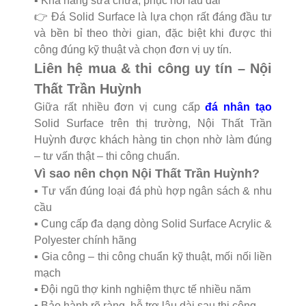
▪️ Khả năng sửa chữa, phục hồi lâu dài
👉 Đá Solid Surface là lựa chọn rất đáng đầu tư
và bền bỉ theo thời gian, đặc biệt khi được thi
công đúng kỹ thuật và chọn đơn vị uy tín.
Liên hệ mua & thi công uy tín – Nội
Thất Trần Huỳnh
Giữa rất nhiều đơn vị cung cấp
đá nhân tạo
Solid Surface trên thị trường, Nội Thất Trần
Huỳnh được khách hàng tin chọn nhờ làm đúng
– tư vấn thật – thi công chuẩn.
Vì sao nên chọn Nội Thất Trần Huỳnh?
▪️ Tư vấn đúng loại đá phù hợp ngân sách & nhu
cầu
▪️ Cung cấp đa dạng dòng Solid Surface Acrylic &
Polyester chính hãng
▪️ Gia công – thi công chuẩn kỹ thuật, mối nối liền
mạch
▪️ Đội ngũ thợ kinh nghiệm thực tế nhiều năm
▪️ Bảo hành rõ ràng, hỗ trợ lâu dài sau thi công