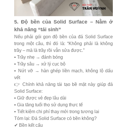
5. Độ bền của Solid Surface – Nằm ở
khả năng “tái sinh”
Nếu phải gói gọn độ bền của đá Solid Surface
trong một câu, thì đó là:
“Không phải là không
trầy – mà là trầy rồi vẫn sửa được.”
▪️ Trầy nhẹ → đánh bóng
▪️ Trầy sâu → xử lý cục bộ
▪️ Nứt vỡ → hàn ghép liền mạch, không lộ dấu
vết
👉 Chính khả năng tái tạo bề mặt này giúp đá
Solid Surface:
▪️ Giữ được vẻ đẹp lâu dài
▪️ Gia tăng tuổi thọ sử dụng thực tế
▪️ Tiết kiệm chi phí thay mới trong tương lai
Tóm lại: Đá Solid Surface có bền không?
✔ Bền kết cấu