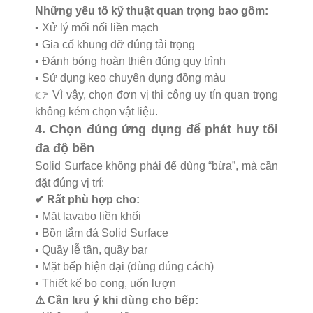
Những yếu tố kỹ thuật quan trọng bao gồm:
▪️ Xử lý mối nối liền mạch
▪️ Gia cố khung đỡ đúng tải trọng
▪️ Đánh bóng hoàn thiện đúng quy trình
▪️ Sử dụng keo chuyên dụng đồng màu
👉 Vì vậy, chọn đơn vị thi công uy tín quan trọng
không kém chọn vật liệu.
4. Chọn đúng ứng dụng để phát huy tối
đa độ bền
Solid Surface không phải để dùng “bừa”, mà cần
đặt đúng vị trí:
✔ Rất phù hợp cho:
▪️ Mặt lavabo liền khối
▪️ Bồn tắm đá Solid Surface
▪️ Quầy lễ tân, quầy bar
▪️ Mặt bếp hiện đại (dùng đúng cách)
▪️ Thiết kế bo cong, uốn lượn
⚠ Cần lưu ý khi dùng cho bếp: