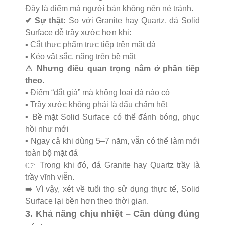
Đây là điểm mà người bán không nên né tránh.
✔ Sự thật:
So với Granite hay Quartz, đá Solid
Surface dễ trầy xước hơn khi:
▪️ Cắt thực phẩm trực tiếp trên mặt đá
▪️ Kéo vật sắc, nặng trên bề mặt
⚠ Nhưng điều quan trọng nằm ở phần tiếp
theo.
▪️ Điểm “đắt giá” mà không loại đá nào có
▪️ Trầy xước không phải là dấu chấm hết
▪️ Bề mặt Solid Surface có thể đánh bóng, phục
hồi như mới
▪️ Ngay cả khi dùng 5–7 năm, vẫn có thể làm mới
toàn bộ mặt đá
👉 Trong khi đó, đá Granite hay Quartz trầy là
trầy vĩnh viễn.
➡️ Vì vậy, xét về tuổi thọ sử dụng thực tế, Solid
Surface lại bền hơn theo thời gian.
3. Khả năng chịu nhiệt – Cần dùng đúng