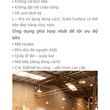
▪️ Không cắt trực tiếp
▪️ Không đặt nồi chảo nóng
▪️ Vệ sinh định kỳ
👉 Khi sử dụng đúng cách, Solid Surface có thể
bền đẹp hàng chục năm.
Ứng dụng phù hợp nhất để tối ưu độ
bền
▪️ Mặt lavabo
▪️ Bồn tắm đá nguyên khối
▪️ Quầy lễ tân – quầy bar
▪️ Mặt bếp (dùng đúng cách)
▪️ Các thiết kế bo cong – uốn lượn cao cấp