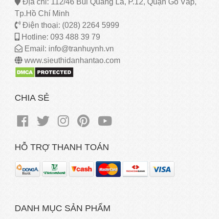
Địa chỉ: 112/46 Bùi Quang Là, P.12, Quận Gò Vấp,
Tp.Hồ Chí Minh
Điện thoại: (028) 2264 5999
Hotline: 093 488 39 79
Email: info@tranhuynh.vn
www.sieuthidanhantao.com
CHIA SẺ
HỖ TRỢ THANH TOÁN
DANH MỤC SẢN PHẨM