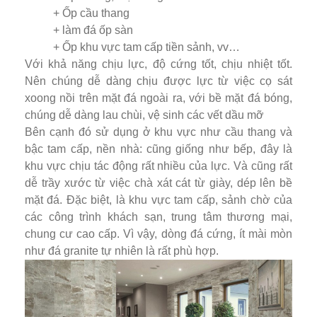
+ Ốp cầu thang
+ làm đá ốp sàn
+ Ốp khu vực tam cấp tiền sảnh, vv…
Với khả năng chịu lực, độ cứng tốt, chịu nhiệt tốt.
Nên chúng dễ dàng chịu được lực từ việc cọ sát
xoong nồi trên mặt đá ngoài ra, với bề mặt đá bóng,
chúng dễ dàng lau chùi, vệ sinh các vết dầu mỡ
Bên cạnh đó sử dụng ở khu vực như cầu thang và
bậc tam cấp, nền nhà: cũng giống như bếp, đây là
khu vực chịu tác động rất nhiều của lực. Và cũng rất
dễ trầy xước từ việc chà xát cát từ giày, dép lên bề
mặt đá. Đặc biệt, là khu vực tam cấp, sảnh chờ của
các công trình khách sạn, trung tâm thương mại,
chung cư cao cấp. Vì vậy, dòng đá cứng, ít mài mòn
như đá granite tự nhiên là rất phù hợp.