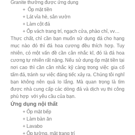
Granite thường được ứng dụng
+ Ốp mặt tiền
+ Lát vỉa hè, sân vườn
+ Làm cột đá
+ Ốp vách trang trí, ngạch cửa, phào chỉ, vv…
Thực chất, chỉ cần bạn muốn sử dụng đá cho hạng
mục nào đó thì đá hoa cương đều thích hợp. Tuy
nhiên, có một vấn đề cần cân nhắc kĩ, đó là đá hoa
cương tự nhiên rất nặng. Nếu sử dụng ốp mặt tiền tại
nơi cao thì cần cân nhắc kỹ càng trong việc gia cố
tấm đá, tránh sự việc đáng tiếc xảy ra. Chúng tôi nghĩ
bạn không nên quá lo lắng. Mà quan trọng là tìm
được nhà cung cấp các dòng đá và dịch vụ thi công
phù hợp với yêu cầu của bạn.
Ứng dụng nội thất
+ Ốp mặt bếp
+ Làm bàn ăn
+ Lavabo
+ Ốp tường, mặt trang trí