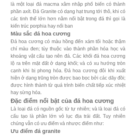
là một loại đá macma xâm nhập phổ biến có thành
phần axít. Đá Granite có dạng hạt trung tới thô, khi có
các tinh thể lớn hơn nằm nổi bật trong đá thì gọi là
kiến trúc porphia hay nổi ban
Màu sắc đá hoa cương
Đá hoa cương có màu hồng đến xám tối hoặc thậm
chí màu đen; tùy thuộc vào thành phần hóa học và
khoáng vật cấu tạo nên đá. Các khối đá hoa cương
lộ ra trên mặt đất ở dạng khối; và có xu hướng tròn
cạnh khi bị phong hóa. Đá hoa cương đôi khi xuất
hiện ở dạng trũng tròn được bao bọc bởi các dãy đồi;
được hình thành từ quá trình biến chất tiếp xúc nhiệt
hay sừng hóa.
Đặc điểm nổi bật của đá hoa cương
Là loại đá có nguồn gốc từ tự nhiên; và là loại đá có
cấu tạo là phần lớn vỏ lục địa trái đất. Tuy nhiên
chúng vẫn có
ưu điểm và nhược điểm như:
Ưu điểm đá granite