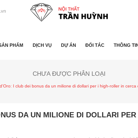
.vn
SẢN PHẨM
DỊCH VỤ
DỰ ÁN
ĐỐI TÁC
THÔNG TI
CHƯA ĐƯỢC PHÂN LOẠI
d’Oro: I club dei bonus da un milione di dollari per i high‑roller in cerca
ONUS DA UN MILIONE DI DOLLARI PER 