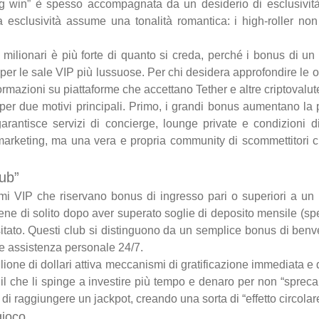
g win” è spesso accompagnata da un desiderio di esclusività c
 esclusività assume una tonalità romantica: i high‑roller no
i milionari è più forte di quanto si creda, perché i bonus di u
 per le sale VIP più lussuose. Per chi desidera approfondire le 
ormazioni su piattaforme che accettano Tether e altre criptovalut
i per due motivi principali. Primo, i grandi bonus aumentano la 
arantisce servizi di concierge, lounge private e condizioni di
i marketing, ma una vera e propria community di scommettitori c
lub”
mmi VIP che riservano bonus di ingresso pari o superiori a un m
ne di solito dopo aver superato soglie di deposito mensile (sp
itato. Questi club si distinguono da un semplice bonus di benv
o e assistenza personale 24/7.
ione di dollari attiva meccanismi di gratificazione immediata e 
 il che li spinge a investire più tempo e denaro per non “spreca
i raggiungere un jackpot, creando una sorta di “effetto circolare
gioco