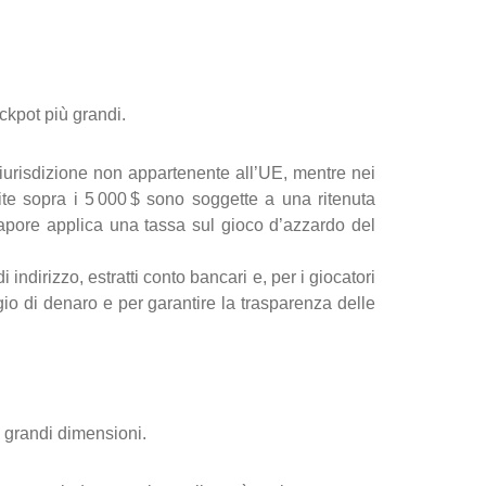
ackpot più grandi.
 giurisdizione non appartenente all’UE, mentre nei
ite sopra i 5 000 $ sono soggette a una ritenuta
gapore applica una tassa sul gioco d’azzardo del
ndirizzo, estratti conto bancari e, per i giocatori
io di denaro e per garantire la trasparenza delle
di grandi dimensioni.