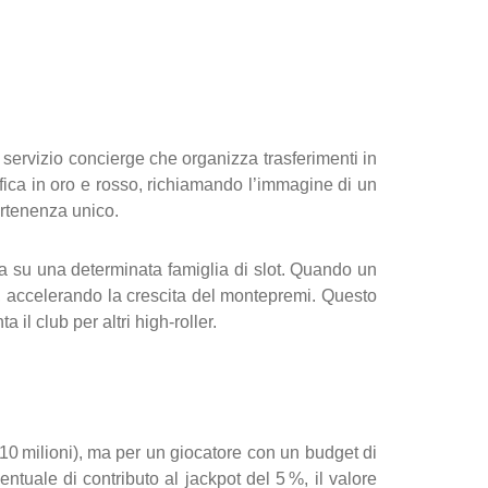
n servizio concierge che organizza trasferimenti in
rafica in oro e rosso, richiamando l’immagine di un
artenenza unico.
a su una determinata famiglia di slot. Quando un
t, accelerando la crescita del montepremi. Questo
il club per altri high‑roller.
 10 milioni), ma per un giocatore con un budget di
tuale di contributo al jackpot del 5 %, il valore