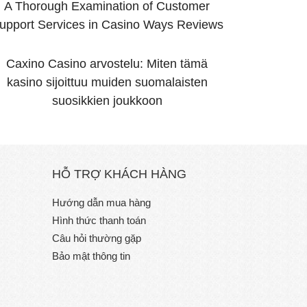
A Thorough Examination of Customer
upport Services in Casino Ways Reviews
Caxino Casino arvostelu: Miten tämä
kasino sijoittuu muiden suomalaisten
suosikkien joukkoon
HỖ TRỢ KHÁCH HÀNG
Hướng dẫn mua hàng
Hình thức thanh toán
Câu hỏi thường gặp
Bảo mật thông tin