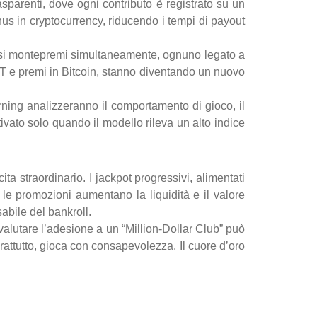
sparenti, dove ogni contributo è registrato su un
nus in cryptocurrency, riducendo i tempi di payout
versi montepremi simultaneamente, ognuno legato a
SDT e premi in Bitcoin, stanno diventando un nuovo
arning analizzeranno il comportamento di gioco, il
ivato solo quando il modello rileva un alto indice
ita straordinario. I jackpot progressivi, alimentati
le promozioni aumentano la liquidità e il valore
abile del bankroll.
 valutare l’adesione a un “Million‑Dollar Club” può
prattutto, gioca con consapevolezza. Il cuore d’oro