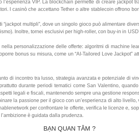
l’esperienza VIP. La blockchain permette di creare jackpot tra
ori. I casinò che accettano Tether o altre stablecoin offrono bo
e di “jackpot multipli”, dove un singolo gioco può alimentare di
ismo). Inoltre, tornei esclusivi per high‑roller, con buy‑in in U
ve nella personalizzazione delle offerte: algoritmi di machine le
proporre bonus su misura, come un “AI‑Tailored Love Jackpot” att
nto di incontro tra lusso, strategia avanzata e potenziale di vinc
prattutto durante periodi tematici come San Valentino, quando 
aspetti legali e fiscali, mantenendo sempre una gestione respons
nare la passione per il gioco con un’esperienza di alto livello,
blenetwork per confrontare le offerte, verifica le licenze e, so
o l’ambizione è guidata dalla prudenza.
BẠN QUAN TÂM ?