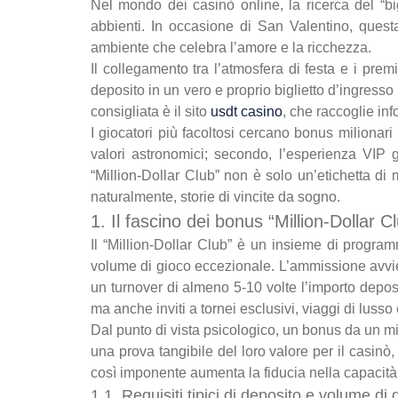
Nel mondo dei casinò online, la ricerca del “bi
abbienti. In occasione di San Valentino, questa
ambiente che celebra l’amore e la ricchezza.
Il collegamento tra l’atmosfera di festa e i prem
deposito in un vero e proprio biglietto d’ingresso
consigliata è il sito
usdt casino
, che raccoglie inf
I giocatori più facoltosi cercano bonus milionar
valori astronomici; secondo, l’esperienza VIP g
“Million‑Dollar Club” non è solo un’etichetta d
naturalmente, storie di vincite da sogno.
1. Il fascino dei bonus “Million‑Dollar C
Il “Million‑Dollar Club” è un insieme di progra
volume di gioco eccezionale. L’ammissione avvie
un turnover di almeno 5‑10 volte l’importo depos
ma anche inviti a tornei esclusivi, viaggi di luss
Dal punto di vista psicologico, un bonus da un mil
una prova tangibile del loro valore per il casinò,
così imponente aumenta la fiducia nella capacità d
1.1. Requisiti tipici di deposito e volume di 