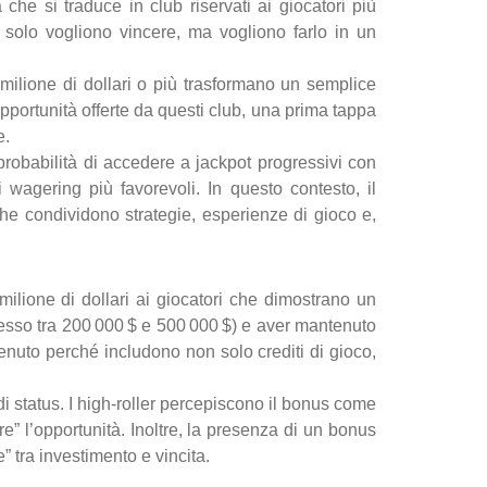
he si traduce in club riservati ai giocatori più
n solo vogliono vincere, ma vogliono farlo in un
n milione di dollari o più trasformano un semplice
opportunità offerte da questi club, una prima tappa
e.
probabilità di accedere a jackpot progressivi con
 wagering più favorevoli. In questo contesto, il
he condividono strategie, esperienze di gioco e,
ilione di dollari ai giocatori che dimostrano un
esso tra 200 000 $ e 500 000 $) e aver mantenuto
enuto perché includono non solo crediti di gioco,
di status. I high‑roller percepiscono il bonus come
re” l’opportunità. Inoltre, la presenza di un bonus
” tra investimento e vincita.