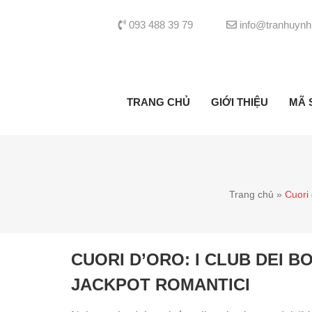
093 488 39 79
info@tranhuynh
TRANG CHỦ
GIỚI THIỆU
MÃ 
Trang chủ
»
Cuori 
CUORI D’ORO: I CLUB DEI B
JACKPOT ROMANTICI