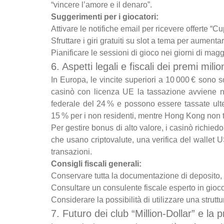
“vincere l’amore e il denaro”.
Suggerimenti per i giocatori:
Attivare le notifiche email per ricevere offerte “C
Sfruttare i giri gratuiti su slot a tema per aumen
Pianificare le sessioni di gioco nei giorni di mag
6. Aspetti legali e fiscali dei premi milio
In Europa, le vincite superiori a 10 000 € sono s
casinò con licenza UE la tassazione avviene nel
federale del 24 % e possono essere tassate ulte
15 % per i non residenti, mentre Hong Kong non ta
Per gestire bonus di alto valore, i casinò richied
che usano criptovalute, una verifica del wallet 
transazioni.
Consigli fiscali generali:
Conservare tutta la documentazione di deposito, bo
Consultare un consulente fiscale esperto in gioco 
Considerare la possibilità di utilizzare una strutt
7. Futuro dei club “Million‑Dollar” e la