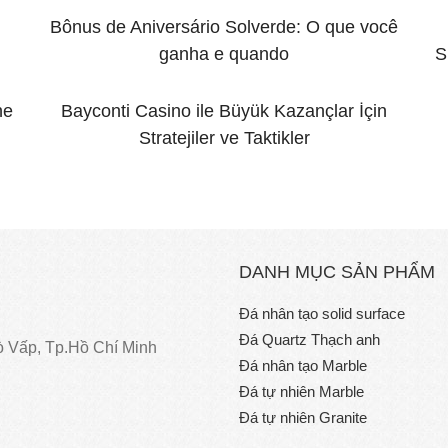
d
Bônus de Aniversário Solverde: O que você
ganha e quando
S
ne
Bayconti Casino ile Büyük Kazançlar İçin
Stratejiler ve Taktikler
DANH MỤC SẢN PHẨM
Đá nhân tạo solid surface
Đá Quartz Thạch anh
ò Vấp, Tp.Hồ Chí Minh
Đá nhân tạo Marble
Đá tự nhiên Marble
Đá tự nhiên Granite