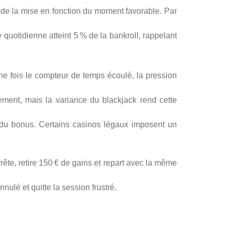
le de la mise en fonction du moment favorable. Par
uotidienne atteint 5 % de la bankroll, rappelant
ne fois le compteur de temps écoulé, la pression
ement, mais la variance du blackjack rend cette
e du bonus. Certains casinos légaux imposent un
rrête, retire 150 € de gains et repart avec la même
nulé et quitte la session frustré.