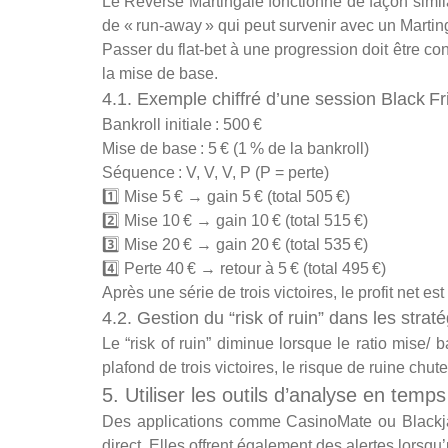
Le Reverse Martingale fonctionne de façon similair
de « run‑away » qui peut survenir avec un Marting
Passer du flat‑bet à une progression doit être c
la mise de base.
4.1. Exemple chiffré d’une session Black Fr
Bankroll initiale : 500 €
Mise de base : 5 € (1 % de la bankroll)
Séquence : V, V, V, P (P = perte)
1️⃣ Mise 5 € → gain 5 € (total 505 €)
2️⃣ Mise 10 € → gain 10 € (total 515 €)
3️⃣ Mise 20 € → gain 20 € (total 535 €)
4️⃣ Perte 40 € → retour à 5 € (total 495 €)
Après une série de trois victoires, le profit net e
4.2. Gestion du “risk of ruin” dans les strat
Le “risk of ruin” diminue lorsque le ratio mise
plafond de trois victoires, le risque de ruine chu
5. Utiliser les outils d’analyse en temps
Des applications comme CasinoMate ou Blackjack
direct. Elles offrent également des alertes lorsq