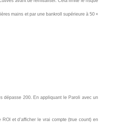
tives avant de réinitialiser. Cela limite le risque
ières mains et par une bankroll supérieure à 50 ×
ues dépasse 200. En appliquant le Paroli avec un
OI et d’afficher le vrai compte (true count) en