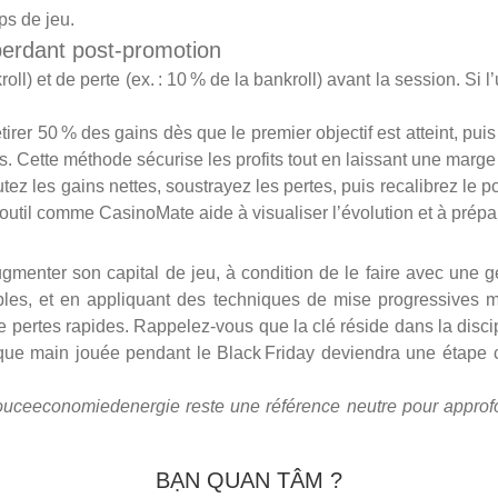
ps de jeu.
perdant post‑promotion
roll) et de perte (ex. : 10 % de la bankroll) avant la session. Si l’
retirer 50 % des gains dès que le premier objectif est atteint, pui
es. Cette méthode sécurise les profits tout en laissant une mar
outez les gains nettes, soustrayez les pertes, puis recalibrez 
outil comme CasinoMate aide à visualiser l’évolution et à prépar
ugmenter son capital de jeu, à condition de le faire avec une g
bles, et en appliquant des techniques de mise progressives m
de pertes rapides. Rappelez‑vous que la clé réside dans la discipli
haque main jouée pendant le Black Friday deviendra une étape 
ceeconomiedenergie reste une référence neutre pour approfon
BẠN QUAN TÂM ?