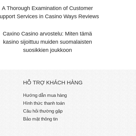
A Thorough Examination of Customer
upport Services in Casino Ways Reviews
Caxino Casino arvostelu: Miten tämä
kasino sijoittuu muiden suomalaisten
suosikkien joukkoon
HỖ TRỢ KHÁCH HÀNG
Hướng dẫn mua hàng
Hình thức thanh toán
Câu hỏi thường gặp
Bảo mật thông tin