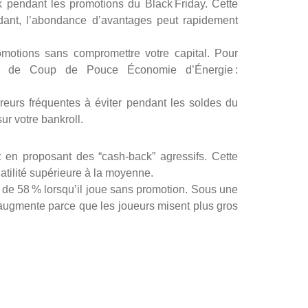
 pendant les promotions du Black Friday. Cette
ndant, l’abondance d’avantages peut rapidement
romotions sans compromettre votre capital. Pour
et de Coup de Pouce Économie d’Énergie :
reurs fréquentes à éviter pendant les soldes du
ur votre bankroll.
en proposant des “cash‑back” agressifs. Cette
atilité supérieure à la moyenne.
e de 58 % lorsqu’il joue sans promotion. Sous une
 augmente parce que les joueurs misent plus gros