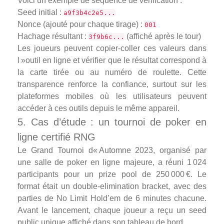
Voici un exemple de séquence de vérification :
Seed initial :
a9f3b4c2e5...
Nonce (ajouté pour chaque tirage) :
001
Hachage résultant :
(affiché après le tour)
3f9b6c...
Les joueurs peuvent copier‑coller ces valeurs dans
l »outil en ligne et vérifier que le résultat correspond à
la carte tirée ou au numéro de roulette. Cette
transparence renforce la confiance, surtout sur les
plateformes mobiles où les utilisateurs peuvent
accéder à ces outils depuis le même appareil.
5. Cas d’étude : un tournoi de poker en
ligne certifié RNG
Le Grand Tournoi d« Automne 2023, organisé par
une salle de poker en ligne majeure, a réuni 1 024
participants pour un prize pool de 250 000 €. Le
format était un double‑elimination bracket, avec des
parties de No Limit Hold’em de 6 minutes chacune.
Avant le lancement, chaque joueur a reçu un seed
public unique affiché dans son tableau de bord.