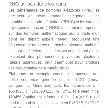
RNG utilisés dans les paris
Les générateurs de nombres aléatoires (RNG) se
déclinent en deux grandes catégories : les
algorithmes pseudo‑aléatoires (PRNG) et les sources
physiques de hasard (TRNG). Les premiers reposent
sur des formules mathématiques qui, à partir d’un
point de départ appelé “seed”, produisent une
séquence de nombres qui semble aléatoire mais qui
est en réalité déterministe. Les seconds, quant à eux,
exploitent des phénomènes physiques aléatoires
(débris quantiques, bruit thermique) pour produire
des bits véritablement imprévisibles.
Elaborons un exemple concret : supposons une
petite séquence générée par un LCG (Linear
Congruential Generator) avec les paramètres a =
1664525, c = 1013904223, m = 2^32 et le seed initial
123456. Appliquant la formule X_{n+1} = (a * X_n + c)
mod m, on obtient successivement 0x3D6E, 0x0D4F,