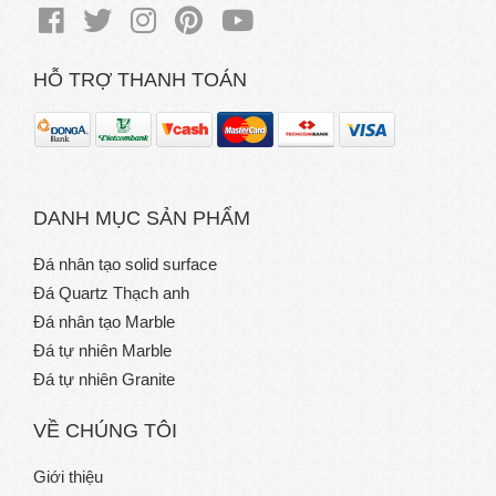
HỖ TRỢ THANH TOÁN
DANH MỤC SẢN PHẨM
Đá nhân tạo solid surface
Đá Quartz Thạch anh
Đá nhân tạo Marble
Đá tự nhiên Marble
Đá tự nhiên Granite
VỀ CHÚNG TÔI
Giới thiệu