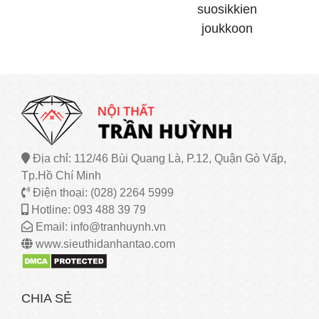
suosikkien
joukkoon
Địa chỉ: 112/46 Bùi Quang Là, P.12, Quận Gò Vấp,
Tp.Hồ Chí Minh
Điện thoại: (028) 2264 5999
Hotline: 093 488 39 79
Email: info@tranhuynh.vn
www.sieuthidanhantao.com
CHIA SẺ