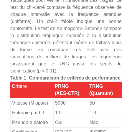
statistiques pour vérifier l »uniformité des tirages. Le
test du chi‑carré compare la fréquence observée de
chaque intervalle avec la fréquence attendue
(uniforme). Un chi‑2 faible indique une bonne
conformité. Le test de Kolmogorov–Smirnov compare
la distribution empirique cumulée à la distribution
théorique uniforme, détectant même de faibles biais
de forme. En combinant ces tests avec des
simulations de milliers de tirages, les ingénieurs
s« assurent que le RNG passe les seuils de
signification (p < 0.01).
Table 1: Comparaison de critères de performance
Critère
PRNG
TRNG
(AES‑CTR)
(Quantum)
Vitesse (M ops/s)
5000
50
Entropie par bit
1.0
1.0
Pseudo‑aléatoire
Oui
Não